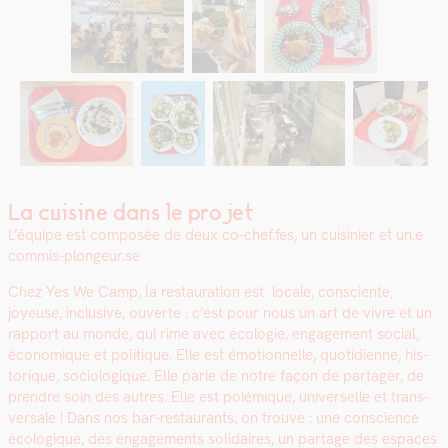
La cuisine dans le projet
L’équipe est com­posée de deux co-chef.fes, un cuisinier et un.e
commis-plongeur.se
Chez Yes We Camp, la restau­ra­tion est locale, con­sciente,
joyeuse, inclu­sive, ouverte : c’est pour nous un art de vivre et un
rap­port au monde, qui rime avec écolo­gie, engage­ment social,
économique et poli­tique. Elle est émo­tion­nelle, quo­ti­di­enne, his­
torique, soci­ologique. Elle par­le de notre façon de partager, de
pren­dre soin des autres. Elle est polémique, uni­verselle et trans­
ver­sale ! Dans nos bar-restau­rants, on trou­ve : une con­science
écologique, des engage­ments sol­idaires, un partage des espaces