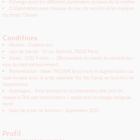
Echange avec les dif­férents parte­naires soci­aux de la can­tine
Col­lab­o­ra­tion avec l’équipe du bar, du ser­vice et les équipes
du pro­jet Césure
Conditions
Mis­sion : Cuisinier.ère
Lieu de tra­vail : 13 rue San­teuil, 75005 Paris
Durée : CDD 9 mois — 35h/semaine du mar­di au same­di (ser­
vice du midi exclu­sive­ment)
Rémunéra­tion : Base 1952,88€ Brut/mois et aug­men­ta­tion du
taux horaire avec la grille salar­i­ale Yes We Camp en fonc­tion de
l’expérience
Avan­tages : Pass trans­ports ou indem­nités vélo pris en
charge à 75% par l’association + repas pris en charge inté­grale­
ment
Date de prise de fonc­tion : Sep­tem­bre 2023
Profil