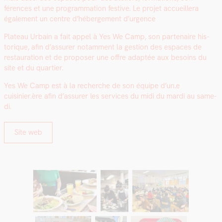
férences et une pro­gram­ma­tion fes­tive. Le pro­jet accueillera
égale­ment un cen­tre d’héberge­ment d’ur­gence
Plateau Urbain a fait appel à Yes We Camp, son parte­naire his­
torique, afin d’assurer notam­ment la ges­tion des espaces de
restau­ra­tion et de pro­pos­er une offre adap­tée aux besoins du
site et du quarti­er.
Yes We Camp est à la recherche de son équipe d’un.e
cuisinier.ère afin d’assurer les ser­vices du midi du mar­di au same­
di.
Site web