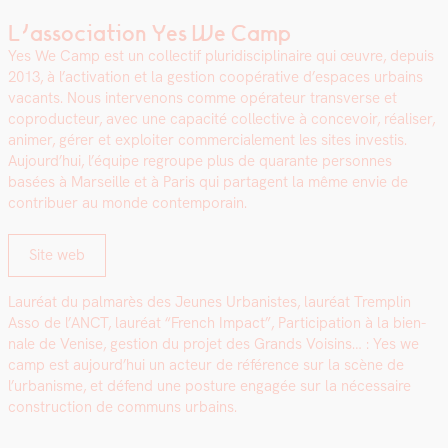
L’association Yes We Camp
Yes We Camp est un col­lec­tif pluridis­ci­plinaire qui œuvre, depuis
2013, à l’activation et la ges­tion coopéra­tive d’espaces urbains
vacants. Nous inter­venons comme opéra­teur trans­verse et
copro­duc­teur, avec une capac­ité col­lec­tive à con­cevoir, réalis­er,
ani­mer, gér­er et exploiter com­mer­ciale­ment les sites investis.
Aujourd’hui, l’équipe regroupe plus de quar­ante per­son­nes
basées à Mar­seille et à Paris qui parta­gent la même envie de
con­tribuer au monde con­tem­po­rain.
Site web
Lau­réat du pal­marès des Jeunes Urban­istes, lau­réat Trem­plin
Asso de l’ANCT, lau­réat “French Impact”, Par­tic­i­pa­tion à la bien­
nale de Venise, ges­tion du pro­jet des Grands Voisins… : Yes we
camp est aujourd’hui un acteur de référence sur la scène de
l’urbanisme, et défend une pos­ture engagée sur la néces­saire
con­struc­tion de com­muns urbains.