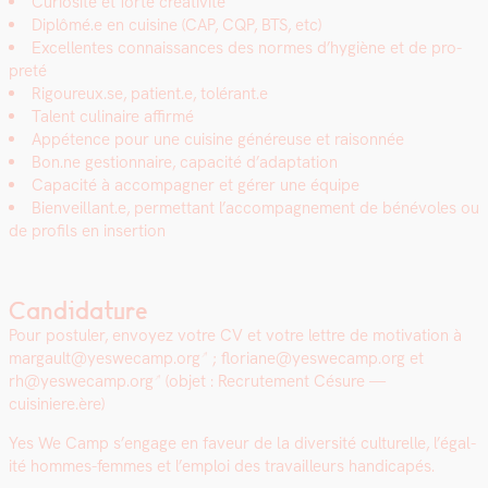
Curiosité et forte créa­tiv­ité
Diplômé.e en cui­sine (CAP, CQP, BTS, etc)
Excel­lentes con­nais­sances des normes d’hy­giène et de pro­
preté
Rigoureux.se, patient.e, tolérant.e
Tal­ent culi­naire affir­mé
Appé­tence pour une cui­sine généreuse et raison­née
Bon.ne ges­tion­naire, capac­ité d’adaptation
Capac­ité à accom­pa­g­n­er et gér­er une équipe
Bienveillant.e, per­me­t­tant l’accompagnement de bénév­oles ou
de pro­fils en inser­tion
Candidature
Pour pos­tuler, envoyez votre CV et votre let­tre de moti­va­tion à
margault@yeswecamp.org
; floriane@yeswecamp.org
et
rh@yeswecamp.org
(objet : Recrute­ment Césure —
cuisiniere.ère)
Yes We Camp s’en­gage en faveur de la diver­sité cul­turelle, l’é­gal­
ité hommes-femmes et l’emploi des tra­vailleurs hand­i­capés.