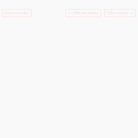
Retour à l'index
← Offre précédente
Offre suivante
→
Newsletter
Rapport
LinkedIn
Instagram
Adhésion
Crédits
d’activités