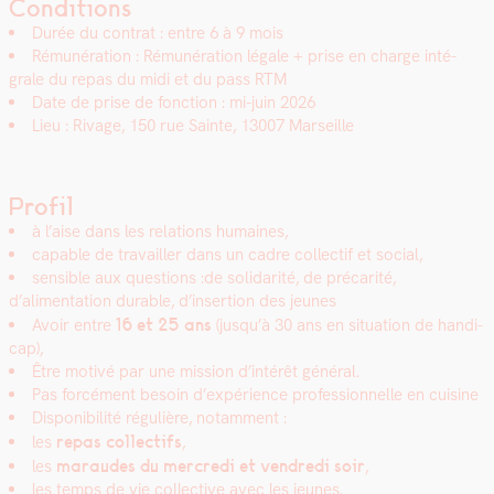
Conditions
Durée du con­trat : entre 6 à 9 mois
Rémunéra­tion : Rémunéra­tion légale + prise en charge inté­
grale du repas du midi et du pass RTM
Date de prise de fonc­tion : mi-juin 2026
Lieu : Rivage, 150 rue Sainte, 13007 Mar­seille
Profil
à l’aise dans les rela­tions humaines,
capa­ble de tra­vailler dans un cadre col­lec­tif et social,
sen­si­ble aux ques­tions :de sol­i­dar­ité, de pré­car­ité,
d’alimentation durable, d’insertion des jeunes
Avoir entre
16 et 25 ans
(jusqu’à 30 ans en sit­u­a­tion de hand­i­
cap),
Être motivé par une mis­sion d’intérêt général.
Pas for­cé­ment besoin d’expérience pro­fes­sion­nelle en cui­sine
Disponi­bil­ité régulière, notam­ment :
les
repas col­lec­tifs
,
les
maraudes du mer­cre­di et ven­dre­di soir
,
les temps de vie col­lec­tive avec les jeunes.