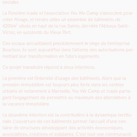
sociales
La Fon­cière Icade et l’as­so­ci­a­tion Yes We Camp s’as­so­cient pour
créer Rivage, et ren­dre utiles un ensem­ble de bâti­ments de
4200m² situés en haut de la rue Sainte, der­rière l’Abbaye Saint-
Vic­tor, en sur­plomb du Vieux Port.
Ces locaux accueil­laient précédem­ment le siège de l’en­tre­prise
Bour­bon, ils sont aujour­d’hui dans l’at­tente des autori­sa­tions per­
me­t­tant leur trans­for­ma­tion en futurs loge­ments.
Ce pro­jet tran­si­toire répond à deux inten­tions.
La pre­mière est l’intensité d’usage des bâti­ments. Alors que la
pres­sion immo­bil­ière est tou­jours plus forte dans les cen­tres
urbains et notam­ment à Mar­seille, Yes We Camp et Icade parta­
gent l’en­gage­ment de per­me­t­tre au max­i­mum des alter­na­tives à
la vacance immo­bil­ière.
La deux­ième inten­tion est la con­tri­bu­tion à la dynamique ter­ri­to­
ri­ale. L’ouverture de ces bâti­ments per­met l’ac­cueil d’une cen­
taine de struc­tures dévelop­pant des activ­ités économiques,
asso­cia­tives, créa­tives et sol­idaires. C’est tout une com­mu­nauté