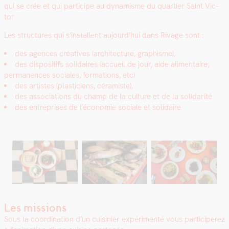
qui se crée et qui par­ticipe au dynamisme du quarti­er Saint Vic­
tor
Les struc­tures qui s’installent aujour­d’hui dans Rivage sont :
des agences créa­tives (archi­tec­ture, graphisme),
des dis­posi­tifs sol­idaires (accueil de jour, aide ali­men­taire,
per­ma­nences sociales, for­ma­tions, etc)
des artistes (plas­ti­ciens, céramiste),
des asso­ci­a­tions du champ de la cul­ture et de la sol­i­dar­ité
des entre­pris­es de l’économie sociale et sol­idaire
Les missions
Sous la coor­di­na­tion d’un cuisinier expéri­men­té vous par­ticiperez