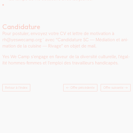
Candidature
Pour pos­tuler, envoyez votre CV et let­tre de moti­va­tion à
rh@yeswecamp.org
avec “Can­di­da­ture SC — Médi­a­tion et ani­
ma­tion de la cui­sine — Rivage” en objet de mail.
Yes We Camp s’en­gage en faveur de la diver­sité cul­turelle, l’é­gal­
ité hommes-femmes et l’emploi des tra­vailleurs hand­i­capés.
Retour à l'index
← Offre précédente
Offre suivante
→