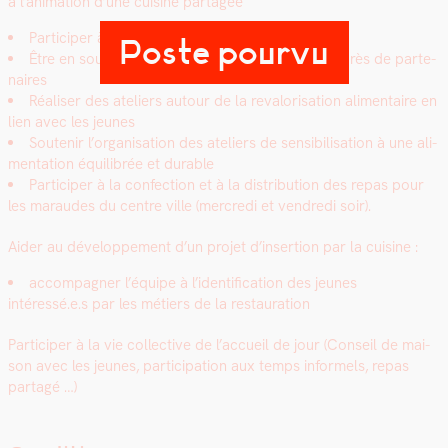
à l’animation d’une cui­sine partagée
Par­ticiper à l’organisation des repas col­lec­tif e
Poste pourvu
Être en sou­tien à la récupéra­tion de den­rées auprès de parte­
naires
Réalis­er des ate­liers autour de la reval­ori­sa­tion ali­men­taire en
lien avec les jeunes
Soutenir l’organisation des ate­liers de sen­si­bil­i­sa­tion à une ali­
men­ta­tion équili­brée et durable
Par­ticiper à la con­fec­tion et à la dis­tri­b­u­tion des repas pour
les maraudes du cen­tre ville (mer­cre­di et ven­dre­di soir).
Aider au développe­ment d’un pro­jet d’insertion par la cui­sine :
accom­pa­g­n­er l’équipe à l’identification des jeunes
intéressé.e.s par les métiers de la restau­ra­tion
Par­ticiper à la vie col­lec­tive de l’accueil de jour (Con­seil de mai­
son avec les jeunes, par­tic­i­pa­tion aux temps informels, repas
partagé …)