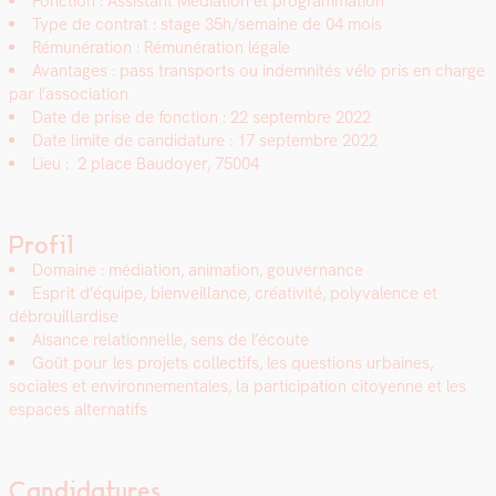
Fonc­tion : Assis­tant Médi­a­tion et pro­gram­ma­tion
Type de con­trat : stage 35h/semaine de 04 mois
Rémunéra­tion :
Rémunéra­tion légale
Avan­tages : pass trans­ports ou indem­nités vélo pris en charge
par l’association
Date de prise de fonc­tion : 22 sep­tem­bre 2022
Date lim­ite de can­di­da­ture : 17 sep­tem­bre 2022
Lieu : 2 place Bau­doy­er, 75004
Profil
Domaine : médi­a­tion, ani­ma­tion, gou­ver­nance
Esprit d’équipe, bien­veil­lance, créa­tiv­ité, poly­va­lence et
débrouil­lardise
Aisance rela­tion­nelle, sens de l’écoute
Goût pour les pro­jets col­lec­tifs, les ques­tions urbaines,
sociales et envi­ron­nemen­tales, la par­tic­i­pa­tion citoyenne et les
espaces alter­nat­ifs
Candidatures