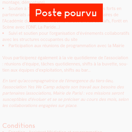
mon­tage, démon­tage)
Sou­tien à l’organisation et à la créa­tion des temps forts en
Poste pourvu
parte­nar­i­ats avec la Ville de Paris et tous les parte­naires de
l’Académie du Cli­mat (ex : Car­naval des Drôles de Piafs, Forêt en
Scène avec l’ONF, La Paride…)
Suivi et sou­tien pour l’organisation d’événements col­lab­o­rat­ifs
avec les struc­tures occu­pantes du site
Par­tic­i­pa­tion aux réu­nions de pro­gram­ma­tion avec la Mairie
Vous par­ticiperez égale­ment à la vie quo­ti­di­enne de l’association
: réu­nions d’équipe, tâch­es quo­ti­di­ennes, shifts à la buvette, sou­
tien aux équipes d’exploitation, shifts au bar…
En tant qu’accompagnatrice de l’émergence du tiers-lieu,
l’association Yes We Camp adapte son tra­vail aux besoins des
parte­naires (asso­ci­a­tions, Mairie de Paris) : vos mis­sions seront
sus­cep­ti­bles d’évoluer et se se pré­cis­er au cours des mois, selon
les col­lab­o­ra­tions engagées sur place.
Conditions