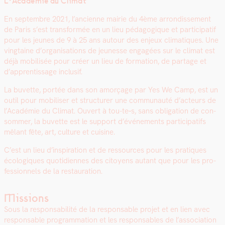
L’Académie du Cli­mat
En sep­tem­bre 2021, l’ancienne mairie du 4ème arrondisse­ment
de Paris s’est trans­for­mée en un lieu péd­a­gogique et par­tic­i­patif
pour les jeunes de 9 à 25 ans autour des enjeux cli­ma­tiques. Une
ving­taine d’organisations de jeunesse engagées sur le cli­mat est
déjà mobil­isée pour créer un lieu de for­ma­tion, de partage et
d’apprentissage inclusif.
La buvette, portée dans son amorçage par Yes We Camp, est un
out­il pour mobilis­er et struc­tur­er une com­mu­nauté d’acteurs de
l’Académie du Cli­mat. Ouvert à tou-te‑s, sans oblig­a­tion de con­
som­mer, la buvette est le
sup­port d’événements par­tic­i­pat­ifs
mêlant fête, art, cul­ture et cui­sine.
C’est
un lieu d’inspiration et de ressources pour les pra­tiques
écologiques quo­ti­di­ennes des citoyens autant que pour les pro­
fes­sion­nels de la restau­ra­tion.
Missions
Sous la respon­s­abil­ité de la respon­s­able pro­jet et en lien avec
respon­s­able pro­gram­ma­tion et les respon­s­ables de l’association