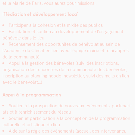
et la Mairie de Paris, vous aurez pour mis­sions :
Médi­a­tion et développe­ment local
Par­ticiper à la cohé­sion et la mix­ité des publics
Facil­i­ta­tion et sou­tien au développe­ment de l’engagement
bénév­ole dans le lieu
Recense­ment des oppor­tu­nités de bénévolat au sein de
l’Académie du Cli­mat en lien avec l’équipe mairie et relai auprès
de la com­mu­nauté
Appui à la ges­tion des bénév­oles (suivi des inscrip­tions,
organ­i­sa­tion des ren­con­tres de la com­mu­nauté des bénév­oles,
inscrip­tion au plan­ning heb­do, newslet­ter, suivi des mails en lien
avec le bénévolat…)
Appui à la pro­gram­ma­tion
Sou­tien à la prospec­tion de nou­veaux événe­ments, parte­nar­i­
ats et à l’enrichissement du réseau
Sou­tien et par­tic­i­pa­tion à la con­cep­tion de la pro­gram­ma­tion
cul­turelle et artis­tique du lieu
Aide sur la régie des événe­ments (accueil des inter­venants,