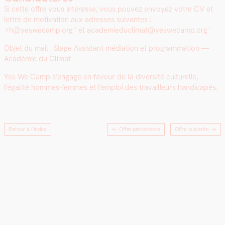
Si cette offre vous intéresse, vous pou­vez envoyez votre CV et
let­tre de moti­va­tion aux adress­es suiv­antes :
rh@yeswecamp.org
et
academieduclimat@yeswecamp.org
Objet du mail : Stage Assis­tant médi­a­tion et pro­gram­ma­tion —
Académie du Cli­mat
Yes We Camp s’engage en faveur de la diver­sité cul­turelle,
l’égalité hommes-femmes et l’emploi des tra­vailleurs hand­i­capés.
Retour à l'index
← Offre précédente
Offre suivante
→