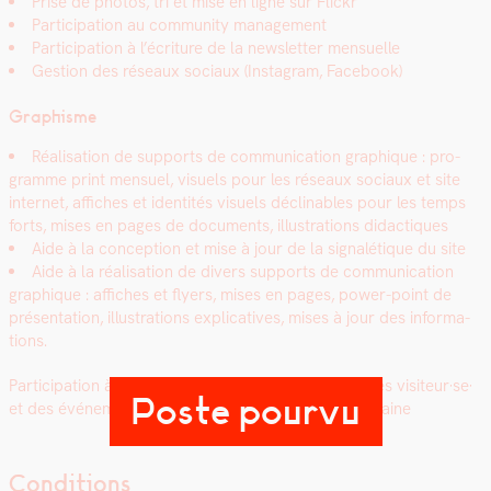
Prise de pho­tos, tri et mise en ligne sur Flickr
Par­tic­i­pa­tion au com­mu­ni­ty man­age­ment
Par­tic­i­pa­tion à l’écriture de la newslet­ter men­su­elle
Ges­tion des réseaux soci­aux (Insta­gram, Face­book)
Graphisme
Réal­i­sa­tion de sup­ports de com­mu­ni­ca­tion graphique : pro­
gramme print men­su­el, visuels pour les réseaux soci­aux et site
inter­net, affich­es et iden­tités visuels déclin­ables pour les temps
forts, mis­es en pages de doc­u­ments, illus­tra­tions didac­tiques
Aide à la con­cep­tion et mise à jour de la sig­nalé­tique du site
Aide à la réal­i­sa­tion de divers sup­ports de com­mu­ni­ca­tion
graphique : affich­es et fly­ers, mis­es en pages, pow­er-point de
présen­ta­tion, illus­tra­tions explica­tives, mis­es à jour des infor­ma­
tions.
Par­tic­i­pa­tion à la vie quo­ti­di­enne du site : accueil des visiteur·se·
Poste pourvu
et des événe­ments, ser­vice au bar une fois par semaine
Conditions