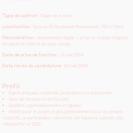
Type de con­trat :
Stage de 6 mois
Local­i­sa­tion :
face au 20 Boule­vard Poni­a­tows­ki, 75012 Paris
Rémunéra­tion :
rémunéra­tion légale + prise en charge inté­grale
du repas du midi et du pass nav­i­go
Date de prise de fonc­tion :
13 mai 2024
Date lim­ite de can­di­da­ture :
03 mai 2024
Profil
Esprit d’équipe, créa­tiv­ité, poly­va­lence et autonomie
Sens de l’écoute et de l’accueil
Qual­ités organ­i­sa­tion­nelles et rigueur
Intérêt pour le pro­jet et plus générale­ment pour les pro­jets
col­lec­tifs, la par­tic­i­pa­tion citoyenne, les espaces cul­turels dits
“alter­nat­ifs” et l’ESS.