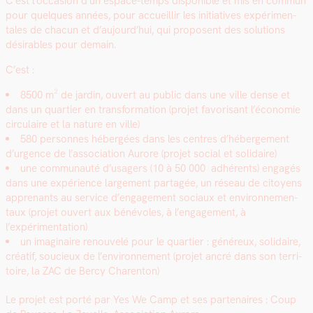
C’est l’occasion d’un espace-temps disponible et mis en com­mun
pour quelques années, pour accueil­lir les ini­tia­tives expéri­men­
tales de cha­cun et d’aujourd’hui, qui pro­posent des solu­tions
désir­ables pour demain.
C’est :
8500 m² de jardin, ouvert au pub­lic dans une ville dense et
dans un quarti­er en trans­for­ma­tion (pro­jet favorisant l’économie
cir­cu­laire et la nature en ville)
580 per­son­nes hébergées dans les cen­tres d’hébergement
d’urgence de l’association Aurore (pro­jet social et sol­idaire)
une com­mu­nauté d’usagers (10 à 50 000 adhérents) engagés
dans une expéri­ence large­ment partagée, un réseau de citoyens
apprenants au ser­vice d’engagement soci­aux et envi­ron­nemen­
taux (pro­jet ouvert aux bénév­oles, à l’engagement, à
l’expérimentation)
un imag­i­naire renou­velé pour le quarti­er : généreux, sol­idaire,
créatif, soucieux de l’environnement (pro­jet ancré dans son ter­ri­
toire, la ZAC de Bercy Char­en­ton)
Le pro­jet est porté par Yes We Camp et ses parte­naires : Coup