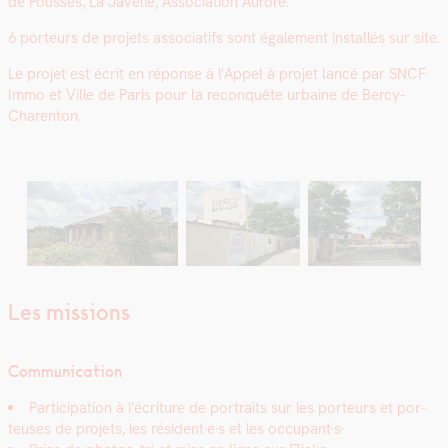
de Pouss­es, La Javelle, Asso­ci­a­tion Aurore.
6 por­teurs de pro­jets asso­ci­at­ifs sont égale­ment instal­lés sur site.
Le pro­jet est écrit en réponse à l’Appel à pro­jet lancé par SNCF
Immo et Ville de Paris pour la recon­quête urbaine de Bercy-
Char­en­ton.
Les missions
Com­mu­ni­ca­tion
Par­tic­i­pa­tion à l’écriture de por­traits sur les por­teurs et por­
teuses de pro­jets, les résident·e·s et les occupant·s·