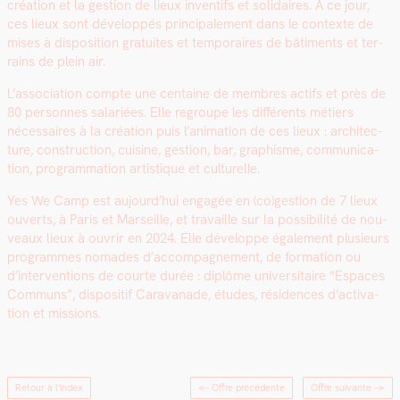
créa­tion et la ges­tion de lieux inven­tifs et sol­idaires. A ce jour,
ces lieux sont dévelop­pés prin­ci­pale­ment dans le con­texte de
mis­es à dis­po­si­tion gra­tu­ites et tem­po­raires de bâti­ments et ter­
rains de plein air.
L’association compte une cen­taine de mem­bres act­ifs et près de
80 per­son­nes salariées. Elle regroupe les dif­férents métiers
néces­saires à la créa­tion puis l’animation de ces lieux : archi­tec­
ture, con­struc­tion, cui­sine, ges­tion, bar, graphisme, com­mu­ni­ca­
tion, pro­gram­ma­tion artis­tique et cul­turelle.
Yes We Camp est aujour­d’hui engagée en (co)gestion de 7 lieux
ouverts, à Paris et Mar­seille, et tra­vaille sur la pos­si­bil­ité de nou­
veaux lieux à ouvrir en 2024. Elle développe égale­ment plusieurs
pro­grammes nomades d’accompagnement, de for­ma­tion ou
d’interventions de courte durée : diplôme uni­ver­si­taire “Espaces
Com­muns”, dis­posi­tif Car­a­vanade, études, rési­dences d’ac­ti­va­
tion et mis­sions.
Retour à l'index
← Offre précédente
Offre suivante
→