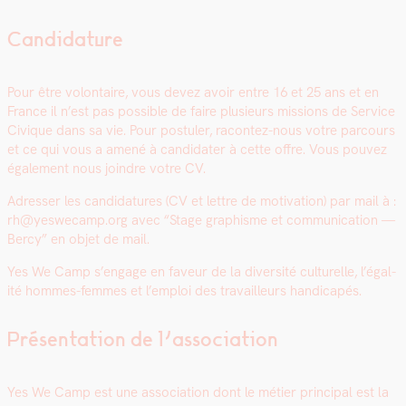
Candidature
Pour être volon­taire, vous devez avoir entre 16 et 25 ans et en
France il n’est pas pos­si­ble de faire plusieurs mis­sions de Ser­vice
Civique dans sa vie. Pour pos­tuler, racon­tez-nous votre par­cours
et ce qui vous a amené à can­di­dater à cette offre. Vous pou­vez
égale­ment nous join­dre votre CV.
Adress­er les can­di­da­tures (CV et let­tre de moti­va­tion) par mail à :
rh@yeswecamp.org
avec “
Stage graphisme et com­mu­ni­ca­tion —
Bercy”
en objet de mail.
Yes We Camp s’en­gage en faveur de la diver­sité cul­turelle, l’é­gal­
ité hommes-femmes et l’emploi des tra­vailleurs hand­i­capés.
Présentation de l’association
Yes We Camp est une asso­ci­a­tion dont le méti­er prin­ci­pal est la