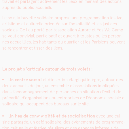
tra­vail et parta­gent active­ment les lieux en menant des actions
auprès du pub­lic accueil­li.
Le soir, la buvette sol­idaire pro­pose une pro­gram­ma­tion fes­tive,
artis­tique et cul­turelle ori­en­tée sur l’hospitalité et les jus­tices
sociales. Ce lieu porté par l’association Aurore et Yes We Camp
se veut con­vivial, par­tic­i­patif et ouvert à tou­stes où les per­son­
nes accueilli.es, les habi­tants du quarti­er et les Parisiens peu­vent
se ren­con­tr­er et tiss­er des liens.
Le pro­jet s’articule autour de trois volets :
Un cen­tre social
et d’insertion élar­gi qui intè­gre, autour des
deux accueils de jour, un ensem­ble d’associations impliquées
dans l’accompagnement de per­son­nes en sit­u­a­tion d’exil et de
pré­car­ité, d’organisations ou entre­pris­es de l’économie sociale et
sol­idaire qui occu­pent des bureaux sur le site.
Un lieu de con­vivi­al­ité et de social­i­sa­tion
avec une cui­
sine partagée, un café sol­idaire, des évène­ments de pro­gram­ma­
tion cul­turelle et fes­tive réguliers et des espaces informels de