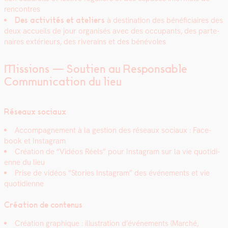
ren­con­tres
Des activ­ités et ate­liers
à des­ti­na­tion des béné­fi­ci­aires des
deux accueils de jour organ­isés avec des occu­pants, des parte­
naires extérieurs, des riverains et des bénév­oles
Missions — Soutien au Responsable
Communication du lieu
Réseaux soci­aux
Accom­pa­g­ne­ment à la ges­tion des réseaux soci­aux :
Face­
book
et
Insta­gra
m
Créa­tion de “Vidéos Réels” pour Insta­gram sur la vie quo­ti­di­
enne du lieu
Prise de vidéos “Sto­ries Insta­gram” des événe­ments et vie
quo­ti­di­enne
Créa­tion de con­tenus
Créa­tion graphique : illus­tra­tion d’événements (Marché,