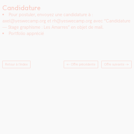
Candidature
Pour pos­tuler, envoyez une can­di­da­ture à :
axel@yeswecamp.org et rh@yeswecamp.org avec “Can­di­da­ture
— Stage graphisme : Les Amar­res” en objet de mail.
Port­fo­lio appré­cié
Retour à l'index
← Offre précédente
Offre suivante
→