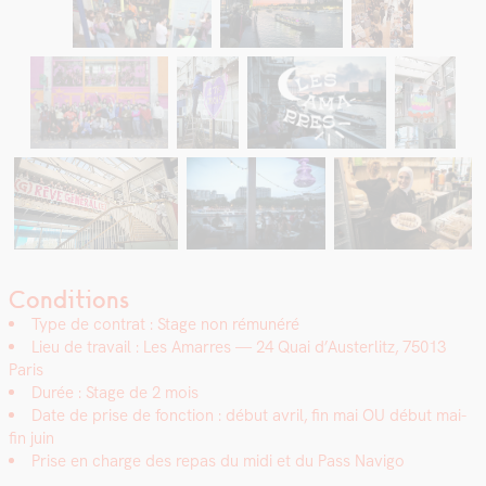
Conditions
Type de con­trat : Stage non rémunéré
Lieu de tra­vail : Les Amar­res — 24 Quai d’Austerlitz, 75013
Paris
Durée : Stage de 2 mois
Date de prise de fonc­tion :
début avril, fin mai OU début mai-
fin juin
Prise en charge des repas du midi et du Pass Nav­i­go