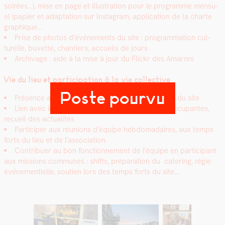
soirées…), mise en page et illus­tra­tion pour le pro­gramme men­su­
el (papi­er et adap­ta­tion sur Insta­gram, appli­ca­tion de la charte
graphique…
Prise de pho­tos d’événements du site : pro­gram­ma­tion cul­
turelle, buvette, chantiers, accueils de jours
Archivage : aide à la mise à jour du
Flickr des Amar­res
Vie du lieu et par­tic­i­pa­tion à la vie col­lec­tive
Poste pourvu
Présence aux réu­nions et moments clés de la vie du site
Lien avec les accueils de jour et les struc­tures occu­pantes,
recueil des actu­al­ités
Par­ticiper aux réu­nions d’équipe heb­do­madaires, aux temps
forts du lieu et de l’association
Con­tribuer au bon fonc­tion­nement de l’équipe en par­tic­i­pant
aux mis­sions com­munes : shifts, pré­pa­ra­tion du cater­ing, régie
événe­men­tielle, sou­tien lors des temps forts du site…