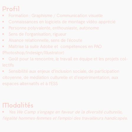
Profil
For­ma­tion : Graphisme / Com­mu­ni­ca­tion visuelle
Con­nais­sances en logi­ciels de mon­tage vidéo appré­cié
Per­son­ne poly­va­lente, ent­hou­si­aste, autonome
Sens de l’organisation, rigueur
Aisance rela­tion­nelle, sens de l’écoute
Maîtrise la suite Adobe et com­pé­tences en PAO
(Photoshop/Indesign/Illustrator)
Goût pour la ren­con­tre, le tra­vail en équipe et les pro­jets col­
lec­tifs
Sen­si­bil­ité aux enjeux d’inclusion sociale, de par­tic­i­pa­tion
citoyenne, de médi­a­tion cul­turelle et d’expérimentation, aux
espaces alter­nat­ifs et à l’ESS
Modalités
Yes We Camp s’engage en faveur de la diver­sité cul­turelle,
l’égalité hommes-femmes et l’emploi des tra­vailleurs hand­i­capés.