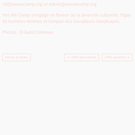
rh@yeswecamp.org et admin@yeswecamp.org
Yes We Camp s’en­gage en faveur de la diver­sité cul­turelle, l’é­gal­
ité hommes-femmes et l’emploi des tra­vailleurs hand­i­capés.
Pho­tos : ©JadeCo­l­in­eaux
Retour à l'index
← Offre précédente
Offre suivante
→