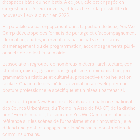
d’espaces bâtis ou non-bâtis. A ce jour, elle est engagée en
(co)gestion de 6 lieux ouverts, et tra­vaille sur la pos­si­bil­ité de
nou­veaux lieux à ouvrir en 2025.
En par­al­lèle de cet engage­ment dans la ges­tion de lieux, Yes We
Camp développe des for­mats de partage et d’accompagnement
: for­ma­tion, études, inter­ven­tions par­tic­i­pa­tives, mis­sions
d’aménagement ou de pro­gram­ma­tion, accom­pa­g­ne­ments pluri­
an­nuels de col­lec­tifs ou mairies.
L’association regroupe de nom­breux métiers : archi­tec­ture, con­
struc­tion, cui­sine, ges­tion, bar, graphisme, com­mu­ni­ca­tion, pro­
gram­ma­tion artis­tique et cul­turelle, prospec­tive urbaine, action
sociale. Cha­cun de ces métiers a voca­tion à dévelop­per une
pos­ture pro­fes­sion­nelle spé­ci­fique et un réseau parte­nar­i­al.
Lau­réate du prix New Euro­pean Bauhaus, du pal­marès nation­al
des Jeunes Urban­istes, du Trem­plin Asso de l’ANCT, de la dis­tinc­
tion “French Impact”, l’as­so­ci­a­tion Yes We Camp con­stitue une
référence sur les scènes de l’urbanisme et de l’innovation ; elle
défend une pos­ture engagée sur la néces­saire con­struc­tion de
com­muns urbains.