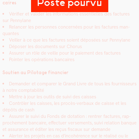
Poste pourvu
caires
Véri­fi­er et valid­er les infor­ma­tions essen­tielles des fac­tures
sur Pen­ny­lane
Relancer les per­son­nes con­cernées pour les fac­tures man­
quantes
Veiller à ce que les fac­tures soient déposées sur Pen­ny­lane
Dépos­er les doc­u­ments sur Cho­rus
Assur­er un rôle de veille pour le paiement des fac­tures
Point­er les opéra­tions ban­caires
Sou­tien au Pilotage financier
Deman­der et com­par­er le Grand Livre de tous les four­nisseurs
à notre compt­abil­ité
Met­tre à jour les out­ils de suivi des caiss­es
Con­trôler les caiss­es, les procès-ver­baux de caisse et les
dépôts de cash
Assur­er le suivi du Fonds de dota­tion : ren­tr­er fac­tures, rap­
proche­ment ban­caire, effectuer verse­ments, suivi rela­tion banque
et assur­ance et éditer les reçus fis­caux sur demande
Alert­er les pro­jets en cas d’incohérence sur le réal­isé ou le