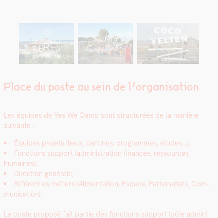
Place du poste au sein de l’organisation
Les équipes de Yes We Camp sont struc­turées de la manière
suiv­ante :
Équipes pro­jets (lieux, can­tines, pro­grammes, études…),
Fonc­tions sup­port (admin­is­tra­tion finances, ressources
humaines),
Direc­tion générale,
Référent·es métiers (Ali­men­ta­tion, Espace, Parte­nar­i­ats, Com­
mu­ni­ca­tion).
Le poste pro­posé fait par­tie des fonc­tions sup­port (pôle admin).