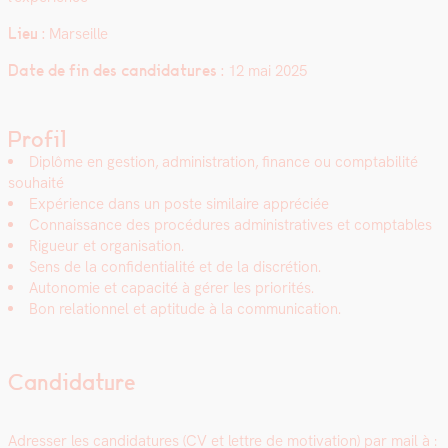
Lieu :
Mar­seille
Date de fin des can­di­da­tures :
12 mai 2025
Profil
Diplôme en ges­tion, admin­is­tra­tion, finance ou compt­abil­ité
souhaité
Expéri­ence dans un poste sim­i­laire appré­ciée
Con­nais­sance des procé­dures admin­is­tra­tives et compt­a­bles
Rigueur et organ­i­sa­tion.
Sens de la con­fi­den­tial­ité et de la dis­cré­tion.
Autonomie et capac­ité à gér­er les pri­or­ités.
Bon rela­tion­nel et apti­tude à la com­mu­ni­ca­tion.
Candidature
Adress­er les can­di­da­tures (CV et let­tre de moti­va­tion) par mail à :