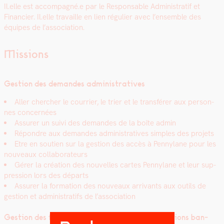
Il.elle est accompagné.e par le Respon­s­able Admin­is­tratif et
Financier. Il.elle tra­vaille en lien réguli­er avec l’ensemble des
équipes de l’association.
Missions
Ges­tion des deman­des admin­is­tra­tives
Aller chercher le cour­ri­er, le tri­er et le trans­fér­er aux per­son­
nes con­cernées
Assur­er un suivi des deman­des de la boîte admin
Répon­dre aux deman­des admin­is­tra­tives sim­ples des pro­jets
Etre en sou­tien sur la ges­tion des accès à Pen­ny­lane pour les
nou­veaux col­lab­o­ra­teurs
Gér­er la créa­tion des nou­velles cartes Pen­ny­lane et leur sup­
pres­sion lors des départs
Assur­er la for­ma­tion des nou­veaux arrivants aux out­ils de
ges­tion et admin­is­trat­ifs de l’association
Ges­tion des fac­tures / notes de frais et opéra­tions ban­