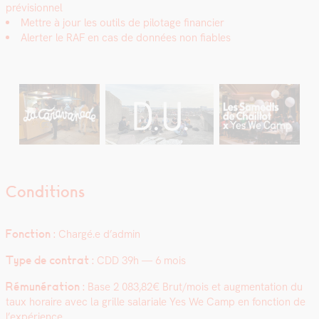
prévi­sion­nel
Met­tre à jour les out­ils de pilotage financier
Alert­er le RAF en cas de don­nées non fiables
Conditions
Fonc­tion :
Chargé.e d’admin
Type de con­trat :
CDD 39h — 6 mois
Rémunéra­tion :
Base 2 083,82€ Brut/mois et aug­men­ta­tion du
taux horaire avec la grille salar­i­ale Yes We Camp en fonc­tion de
l’expérience