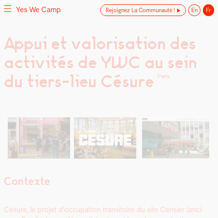
Yes We Camp
Rejoignez La Communauté !
En
Fr
Skip
Appui et valorisation des
Yes We Camp
Utilisation inventive des espaces disponibles
to
activités de YWC au sein
content
du tiers-lieu Césure
Paris
Contexte
Césure, le pro­jet d’oc­cu­pa­tion tran­si­toire du site Cen­si­er (anci­