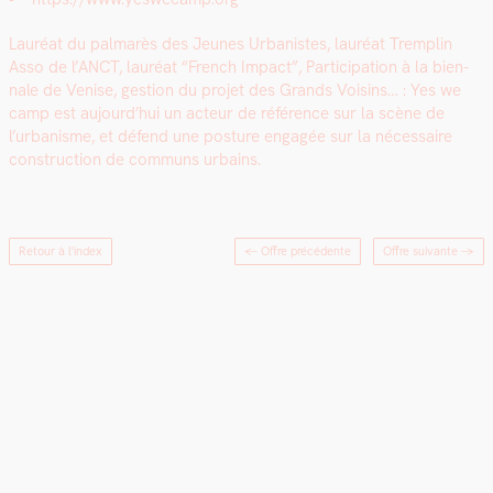
Lau­réat du pal­marès des Jeunes Urban­istes, lau­réat Trem­plin
Asso de l’ANCT, lau­réat “French Impact”, Par­tic­i­pa­tion à la bien­
nale de Venise, ges­tion du pro­jet des Grands Voisins… : Yes we
camp est aujourd’hui un acteur de référence sur la scène de
l’urbanisme, et défend une pos­ture engagée sur la néces­saire
con­struc­tion de com­muns urbains.
Retour à l'index
← Offre précédente
Offre suivante
→