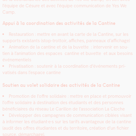
l’équipe de Césure et avec l’équipe com­mu­ni­ca­tion de Yes We
Camp.
Appui à la coor­di­na­tion des activ­ités de la Can­tine
Restau­ra­tion : met­tre en avant la carte de la Can­tine, sur les
sup­ports exis­tants (stop-trot­toir, affich­es, pan­neaux d’affichage)
Ani­ma­tion de la can­tine et de la buvette : inter­venir en sou­
tien à l’animation des espaces can­tine et buvette et aux besoins
événe­men­tiels
Pri­vati­sa­tion : soutenir à la coor­di­na­tion d’événements pri­
vatisés dans l’espace can­tine
Sou­tien au volet sol­idaire des activ­ités de la Can­tine
Pro­mo­tion de l’offre sol­idaire : met­tre en place et pro­mou­voir
l’offre sol­idaire à des­ti­na­tion des étu­di­ants et des per­son­nes
béné­fi­ci­aires du réseau Le Car­il­lon de l’association La Cloche
Dévelop­per des cam­pagnes de com­mu­ni­ca­tion ciblées visant
à informer les étudiant·e·s sur les tar­ifs avan­tageux de la can­tine
(audit des offres étu­di­antes et du ter­ri­toire, créa­tion d’un fichi­er
source, démar­chage).