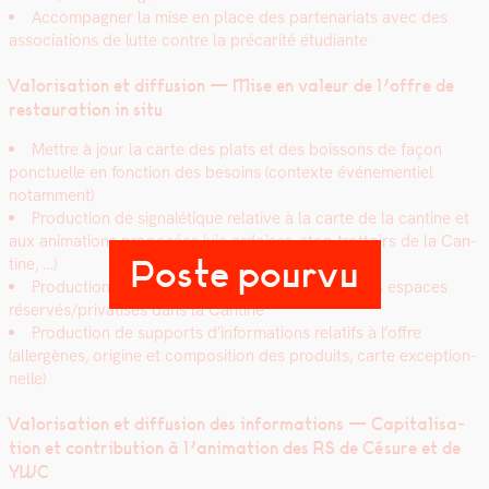
Accom­pa­g­n­er la mise en place des parte­nar­i­ats avec des
asso­ci­a­tions de lutte con­tre la pré­car­ité étu­di­ante
Val­ori­sa­tion et dif­fu­sion — Mise en valeur de l’offre de
restau­ra­tion in situ
Met­tre à jour la carte des plats et des bois­sons de façon
ponctuelle en fonc­tion des besoins (con­texte événe­men­tiel
notam­ment)
Pro­duc­tion de sig­nalé­tique rel­a­tive à la carte de la can­tine et
aux ani­ma­tions pro­posées (via ardois­es, stop trot­toirs de la Can­
Poste pourvu
tine, …)
Pro­duc­tion de sup­ports visuels pour indi­quer les espaces
réservés/privatisés dans la Can­tine
Pro­duc­tion de sup­ports d’informations relat­ifs à l’offre
(allergènes, orig­ine et com­po­si­tion des pro­duits, carte excep­tion­
nelle)
Val­ori­sa­tion et dif­fu­sion des infor­ma­tions — Cap­i­tal­i­sa­
tion et con­tri­bu­tion à l’animation des RS de Césure et de
YWC