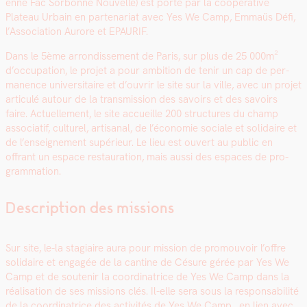
enne Fac Sor­bonne Nou­velle) est porté par la coopéra­tive
Plateau Urbain en parte­nar­i­at avec Yes We Camp, Emmaüs Défi,
l’Association Aurore et EPAURIF.
Dans le 5ème arrondisse­ment de Paris, sur plus de 25 000m²
d’occupation, le pro­jet a pour ambi­tion de tenir un cap de per­
ma­nence uni­ver­si­taire et d’ou­vrir le site sur la ville, avec un pro­jet
artic­ulé autour de la trans­mis­sion des savoirs et des savoirs
faire. Actuelle­ment, le site accueille 200 struc­tures du champ
asso­ci­atif, cul­turel, arti­sanal, de l’é­conomie sociale et sol­idaire et
de l’en­seigne­ment supérieur. Le lieu est ouvert au pub­lic en
offrant un espace restau­ra­tion, mais aus­si des espaces de pro­
gram­ma­tion.
Description des missions
Sur site, le-la sta­giaire aura pour mis­sion de pro­mou­voir l’of­fre
sol­idaire et engagée de la can­tine de Césure gérée par Yes We
Camp et de soutenir la coor­di­na­trice de Yes We Camp dans la
réal­i­sa­tion de ses mis­sions clés. Il-elle sera sous la respon­s­abil­ité
de la coor­di­na­trice des activ­ités de Yes We Camp, en lien avec