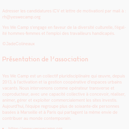
Adress­er les can­di­da­tures (CV et let­tre de moti­va­tion) par mail à :
rh@yeswecamp.org
Yes We Camp s’en­gage en faveur de la diver­sité cul­turelle, l’é­gal­
ité hommes-femmes et l’emploi des tra­vailleurs hand­i­capés.
©JadeCo­l­in­eaux
Présentation de l’association
Yes We Camp est un col­lec­tif pluridis­ci­plinaire qui œuvre, depuis
2013, à l’activation et la ges­tion coopéra­tive d’espaces urbains
vacants. Nous inter­venons comme opéra­teur trans­verse et
copro­duc­teur, avec une capac­ité col­lec­tive à con­cevoir, réalis­er,
ani­mer, gér­er et exploiter com­mer­ciale­ment les sites investis.
Aujourd’hui, l’équipe regroupe plus de soix­ante-dix per­son­nes
basées à Mar­seille et à Paris qui parta­gent la même envie de
con­tribuer au monde con­tem­po­rain.
https://www.yeswecamp.org