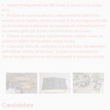
Ani­mer l’Instagram de Yes We Camp à l’occasion de temps
forts
Pro­duire du con­tenu (pho­tos, vidéos) relatif à l’offre et les
activ­ités de la Can­tine, l’atelier partagé et les amé­nage­ments afin
de de con­tribuer à ali­menter les sup­ports de com­mu­ni­ca­tion et
les canaux gérés par le pôle com­mu­ni­ca­tion de Césure
Class­er et met­tre à jour régulière­ment le con­tenu visuel, en
veil­lant à refléter l’at­mo­sphère unique du lieu.
Cal­en­dri­er édi­to­r­i­al : par­ticiper à la mise à jour du cal­en­dri­er
édi­to­r­i­al de Césure, en lien avec le pôle com­mu­ni­ca­tion de
Césure en aligne­ment avec les événe­ments et ini­tia­tives du site.
Candidature