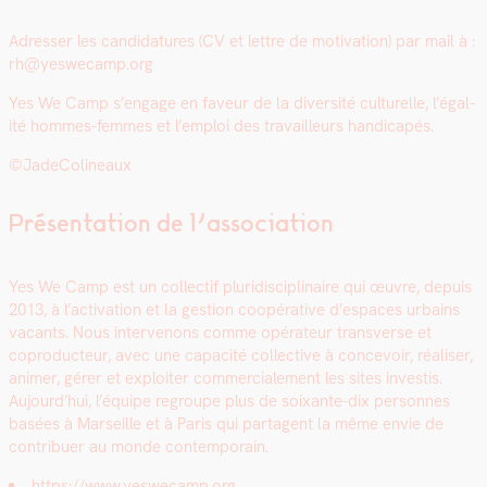
Adress­er les can­di­da­tures (CV et let­tre de moti­va­tion) par mail à :
rh@yeswecamp.org
Yes We Camp s’en­gage en faveur de la diver­sité cul­turelle, l’é­gal­
ité hommes-femmes et l’emploi des tra­vailleurs hand­i­capés.
©JadeCo­l­in­eaux
Présentation de l’association
Yes We Camp est un col­lec­tif pluridis­ci­plinaire qui œuvre, depuis
2013, à l’activation et la ges­tion coopéra­tive d’espaces urbains
vacants. Nous inter­venons comme opéra­teur trans­verse et
copro­duc­teur, avec une capac­ité col­lec­tive à con­cevoir, réalis­er,
ani­mer, gér­er et exploiter com­mer­ciale­ment les sites investis.
Aujourd’hui, l’équipe regroupe plus de soix­ante-dix per­son­nes
basées à Mar­seille et à Paris qui parta­gent la même envie de
con­tribuer au monde con­tem­po­rain.
https://www.yeswecamp.org