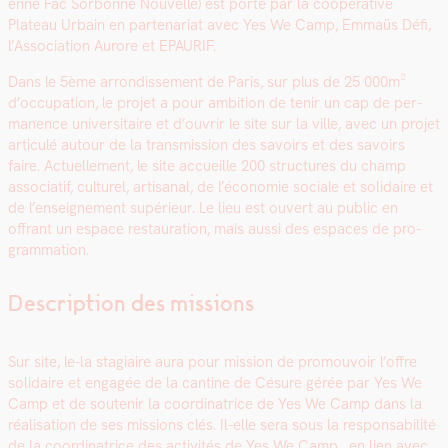
enne Fac Sor­bonne Nou­velle) est porté par la coopéra­tive
Plateau Urbain en parte­nar­i­at avec Yes We Camp, Emmaüs Défi,
l’Association Aurore et EPAURIF.
Dans le 5ème arrondisse­ment de Paris, sur plus de 25 000m²
d’occupation, le pro­jet a pour ambi­tion de tenir un cap de per­
ma­nence uni­ver­si­taire et d’ou­vrir le site sur la ville, avec un pro­jet
artic­ulé autour de la trans­mis­sion des savoirs et des savoirs
faire. Actuelle­ment, le site accueille 200 struc­tures du champ
asso­ci­atif, cul­turel, arti­sanal, de l’é­conomie sociale et sol­idaire et
de l’en­seigne­ment supérieur. Le lieu est ouvert au pub­lic en
offrant un espace restau­ra­tion, mais aus­si des espaces de pro­
gram­ma­tion.
Description des missions
Sur site, le-la sta­giaire aura pour mis­sion de pro­mou­voir l’of­fre
sol­idaire et engagée de la can­tine de Césure gérée par Yes We
Camp et de soutenir la coor­di­na­trice de Yes We Camp dans la
réal­i­sa­tion de ses mis­sions clés. Il-elle sera sous la respon­s­abil­ité
de la coor­di­na­trice des activ­ités de Yes We Camp, en lien avec