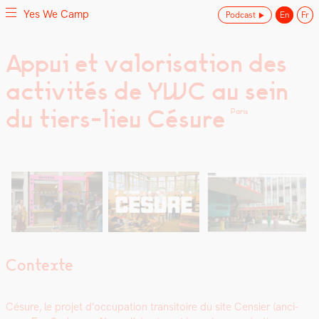
Yes We Camp
Podcast
En
Fr
Skip
Appui et valorisation des
Yes We Camp
Utilisation inventive des espaces disponibles
to
activités de YWC au sein
content
du tiers-lieu Césure
Paris
Contexte
Césure, le pro­jet d’oc­cu­pa­tion tran­si­toire du site Cen­si­er (anci­