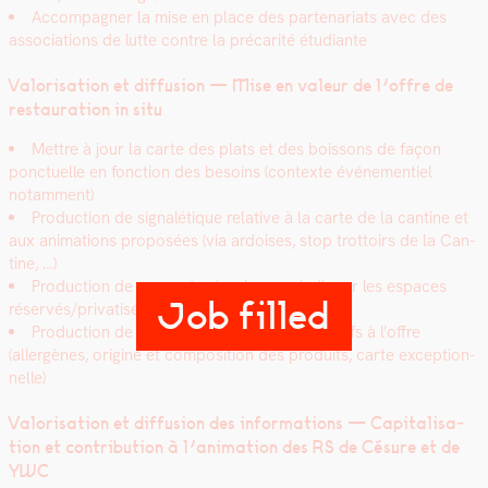
Accom­pa­g­n­er la mise en place des parte­nar­i­ats avec des
asso­ci­a­tions de lutte con­tre la pré­car­ité étu­di­ante
Val­ori­sa­tion et dif­fu­sion — Mise en valeur de l’offre de
restau­ra­tion in situ
Met­tre à jour la carte des plats et des bois­sons de façon
ponctuelle en fonc­tion des besoins (con­texte événe­men­tiel
notam­ment)
Pro­duc­tion de sig­nalé­tique rel­a­tive à la carte de la can­tine et
aux ani­ma­tions pro­posées (via ardois­es, stop trot­toirs de la Can­
tine, …)
Pro­duc­tion de sup­ports visuels pour indi­quer les espaces
Job filled
réservés/privatisés dans la Can­tine
Pro­duc­tion de sup­ports d’informations relat­ifs à l’offre
(allergènes, orig­ine et com­po­si­tion des pro­duits, carte excep­tion­
nelle)
Val­ori­sa­tion et dif­fu­sion des infor­ma­tions — Cap­i­tal­i­sa­
tion et con­tri­bu­tion à l’animation des RS de Césure et de
YWC