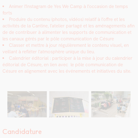
Ani­mer l’Instagram de Yes We Camp à l’occasion de temps
forts
Pro­duire du con­tenu (pho­tos, vidéos) relatif à l’offre et les
activ­ités de la Can­tine, l’atelier partagé et les amé­nage­ments afin
de de con­tribuer à ali­menter les sup­ports de com­mu­ni­ca­tion et
les canaux gérés par le pôle com­mu­ni­ca­tion de Césure
Class­er et met­tre à jour régulière­ment le con­tenu visuel, en
veil­lant à refléter l’at­mo­sphère unique du lieu.
Cal­en­dri­er édi­to­r­i­al : par­ticiper à la mise à jour du cal­en­dri­er
édi­to­r­i­al de Césure, en lien avec le pôle com­mu­ni­ca­tion de
Césure en aligne­ment avec les événe­ments et ini­tia­tives du site.
Candidature