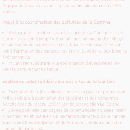
l’équipe de Césure et avec l’équipe com­mu­ni­ca­tion de Yes We
Camp.
Appui à la coor­di­na­tion des activ­ités de la Can­tine
Restau­ra­tion : met­tre en avant la carte de la Can­tine, sur les
sup­ports exis­tants (stop-trot­toir, affich­es, pan­neaux d’affichage)
Ani­ma­tion de la can­tine et de la buvette : inter­venir en sou­
tien à l’animation des espaces can­tine et buvette et aux besoins
événe­men­tiels
Pri­vati­sa­tion : soutenir à la coor­di­na­tion d’événements pri­
vatisés dans l’espace can­tine
Sou­tien au volet sol­idaire des activ­ités de la Can­tine
Pro­mo­tion de l’offre sol­idaire : met­tre en place et pro­mou­voir
l’offre sol­idaire à des­ti­na­tion des étu­di­ants et des per­son­nes
béné­fi­ci­aires du réseau Le Car­il­lon de l’association La Cloche
Dévelop­per des cam­pagnes de com­mu­ni­ca­tion ciblées visant
à informer les étudiant·e·s sur les tar­ifs avan­tageux de la can­tine
(audit des offres étu­di­antes et du ter­ri­toire, créa­tion d’un fichi­er
source, démar­chage).