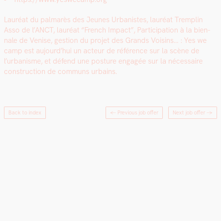
Lau­réat du pal­marès des Jeunes Urban­istes, lau­réat Trem­plin
Asso de l’ANCT, lau­réat “French Impact”, Par­tic­i­pa­tion à la bien­
nale de Venise, ges­tion du pro­jet des Grands Voisins… : Yes we
camp est aujourd’hui un acteur de référence sur la scène de
l’urbanisme, et défend une pos­ture engagée sur la néces­saire
con­struc­tion de com­muns urbains.
Back to index
← Previous job offer
Next job offer
→