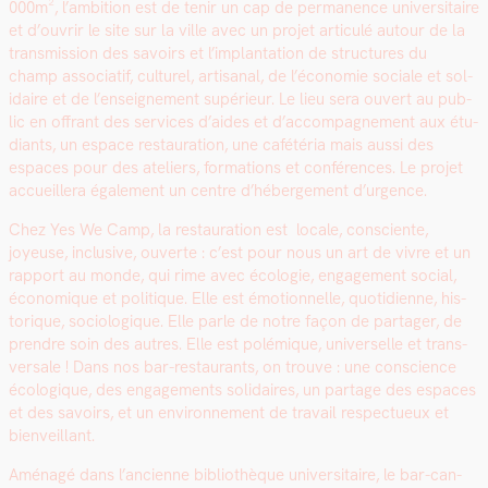
000m², l’ambition est de tenir un cap de per­ma­nence uni­ver­si­taire
et d’ou­vrir le site sur la ville avec un pro­jet artic­ulé autour de la
trans­mis­sion des savoirs et l’im­plan­ta­tion de struc­tures du
champ asso­ci­atif, cul­turel, arti­sanal, de l’é­conomie sociale et sol­
idaire et de l’en­seigne­ment supérieur. Le lieu sera ouvert au pub­
lic en offrant des ser­vices d’aides et d’ac­com­pa­g­ne­ment aux étu­
di­ants, un espace restau­ra­tion, une cafétéria mais aus­si des
espaces pour des ate­liers, for­ma­tions et con­férences. Le pro­jet
accueillera égale­ment un cen­tre d’héberge­ment d’ur­gence.
Chez Yes We Camp, la restau­ra­tion est locale, con­sciente,
joyeuse, inclu­sive, ouverte : c’est pour nous un art de vivre et un
rap­port au monde, qui rime avec écolo­gie, engage­ment social,
économique et poli­tique. Elle est émo­tion­nelle, quo­ti­di­enne, his­
torique, soci­ologique. Elle par­le de notre façon de partager, de
pren­dre soin des autres. Elle est polémique, uni­verselle et trans­
ver­sale ! Dans nos bar-restau­rants, on trou­ve : une con­science
écologique, des engage­ments sol­idaires, un partage des espaces
et des savoirs, et un envi­ron­nement de tra­vail respectueux et
bien­veil­lant.
Amé­nagé dans l’ancienne bib­lio­thèque uni­ver­si­taire, le bar-can­