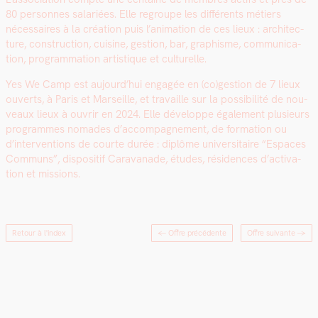
80 per­son­nes salariées. Elle regroupe les dif­férents métiers
néces­saires à la créa­tion puis l’animation de ces lieux : archi­tec­
ture, con­struc­tion, cui­sine, ges­tion, bar, graphisme, com­mu­ni­ca­
tion, pro­gram­ma­tion artis­tique et cul­turelle.
Yes We Camp est aujour­d’hui engagée en (co)gestion de 7 lieux
ouverts, à Paris et Mar­seille, et tra­vaille sur la pos­si­bil­ité de nou­
veaux lieux à ouvrir en 2024. Elle développe égale­ment plusieurs
pro­grammes nomades d’accompagnement, de for­ma­tion ou
d’interventions de courte durée : diplôme uni­ver­si­taire “Espaces
Com­muns”, dis­posi­tif Car­a­vanade, études, rési­dences d’ac­ti­va­
tion et mis­sions.
Retour à l'index
← Offre précédente
Offre suivante
→