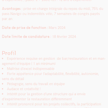
Avan­tages :
prise en charge inté­grale du repas du midi, 75% du
pass Nav­i­go
ou indem­nités vélo, 7 semaines de con­gés payés
par an
Date de prise de fonc­tion :
Mars 2024
Date lim­ite de can­di­da­ture :
18 févri­er 2024
Profil
Expéri­ence req­uise en ges­tion de bar/restauration et en man­
age­ment d’équipe ( 1 an min­i­mum)
Maîtrise d’excel indis­pens­able
Forte appé­tence pour l’adaptabilité, flex­i­bil­ité, autonomie,
sens du détail
Péd­a­gogie, sens du tra­vail en équipe
Audace et créa­tiv­ité !
Intérêt pour la ges­tion d’une struc­ture qui a envie
d’expérimenter la restau­ra­tion dif­férem­ment
Intérêt pronon­cé pour les pro­jets col­lec­tifs, la par­tic­i­pa­tion