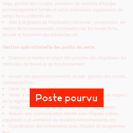
nings, ges­tion des con­gés, ani­ma­tion de réu­nions d’équipe,
accom­pa­g­ne­ment ter­rain et suiv­is indi­vidu­els, organ­i­sa­tion de
temps forts col­lec­tifs etc.
Aide à la ges­tion de l’implication bénév­ole : prospec­tion, ani­
ma­tion de la com­mu­nauté, mobil­i­sa­tion sur les temps forts,
accueil et for­ma­tion des bénév­oles etc.
Ges­tion opéra­tionnelle des points de vente
Éla­bor­er et met­tre en place des process afin d’optimiser les
méth­odes de tra­vail et de fonc­tion­nement
Assur­er les appro­vi­sion­nements du bar : ges­tion des stocks,
com­man­des etc.
Gér­er les liens avec les four­nisseurs
Poste pourvu
Veiller à la bonne hygiène, à la sécu­rité du bar, et au respect
de la régle­men­ta­tion
Veiller à l’entretien et la main­te­nance des équipements
Assur­er une com­mu­ni­ca­tion étroite avec l’équipe cui­sine :
organ­i­sa­tion et ani­ma­tion de réu­nions heb­do­madaires, etc.
Coor­di­na­tion des évène­ments avec l’équipe de pro­gram­ma­
tion