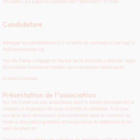
citoyenne, les espaces cul­turels dits “alter­nat­ifs” et l’ESS
Candidature
Adress­er les can­di­da­tures (CV et let­tre de moti­va­tion) par mail à :
rh@yeswecamp.org
Yes We Camp s’en­gage en faveur de la diver­sité cul­turelle, l’é­gal­
ité hommes-femmes et l’emploi des tra­vailleurs hand­i­capés.
©JadeCo­l­in­eaux
Présentation de l’association
Yes We Camp est une asso­ci­a­tion dont le méti­er prin­ci­pal est la
créa­tion et la ges­tion de lieux inven­tifs et sol­idaires. A ce jour,
ces lieux sont dévelop­pés prin­ci­pale­ment dans le con­texte de
mis­es à dis­po­si­tion gra­tu­ites et tem­po­raires de bâti­ments et ter­
rains de plein air.
L’association compte une cen­taine de mem­bres act­ifs et près de