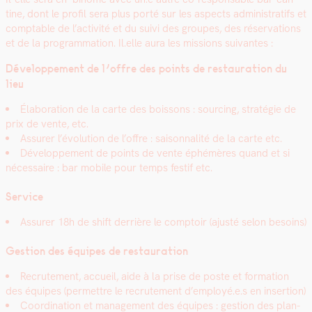
tine, dont le pro­fil sera plus porté sur les aspects admin­is­trat­ifs et
compt­able de l’activité et du suivi des groupes, des réser­va­tions
et de la pro­gram­ma­tion. Il.elle aura les mis­sions suiv­antes :
Développe­ment de l’offre des points de restau­ra­tion du
lieu
Élab­o­ra­tion de la carte des bois­sons : sourc­ing, stratégie de
prix de vente, etc.
Assur­er l’évolution de l’offre : saison­nal­ité de la carte etc.
Développe­ment de points de vente éphémères quand et si
néces­saire : bar mobile pour temps fes­tif etc.
Ser­vice
Assur­er 18h de shift der­rière le comp­toir (ajusté selon besoins)
Ges­tion des équipes de restau­ra­tion
Recrute­ment, accueil, aide à la prise de poste et for­ma­tion
des équipes (per­me­t­tre le recrute­ment d’employé.e.s en inser­tion)
C
oor­di­na­tion et man­age­ment des équipes : ges­tion des plan­