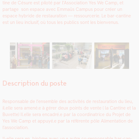
tine de Césure est piloté par l’Association Yes We Camp, et
partage son espace avec Emmaüs Cam­pus pour créer un
espace hybride de restau­ra­tion — ressourcerie. Le bar-can­tine
est un lieu inclusif, où tous les publics sont les bien­venus.
Description du poste
Respon­s­able de l’ensemble des activ­ités de restau­ra­tion du lieu,
il.elle sera amené.e à gér­er deux points de vente ( la Can­tine et la
Buvette) Il.elle sera encadré.e par la coor­di­na­trice du Pro­jet de
Yes We Camp et appuyé.e par la référente pôle Ali­men­ta­tion de
l’association.
Il-elle sera en binôme avec un.e autre co-respon­s­able bar-can­