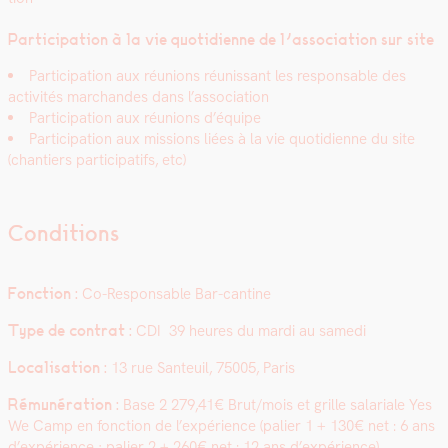
Par­tic­i­pa­tion à la vie quo­ti­di­enne de l’association sur site
Par­tic­i­pa­tion aux réu­nions réu­nis­sant les respon­s­able des
activ­ités marchan­des dans l’association
Par­tic­i­pa­tion aux réu­nions d’équipe
Par­tic­i­pa­tion aux mis­sions liées à la vie quo­ti­di­enne du site
(chantiers par­tic­i­pat­ifs, etc)
Conditions
Fonc­tion :
Co-Respon­s­able Bar-can­tine
Type de con­trat :
CDI 39 heures du mar­di au same­di
Local­i­sa­tion :
13 rue San­teuil, 75005, Paris
Rémunéra­tion :
Base 2 279,41€ Brut/mois et grille salar­i­ale Yes
We Camp en fonc­tion de l’expérience (palier 1 + 130€ net : 6 ans
d’expérience ; palier 2 + 260€ net : 12 ans d’expérience)