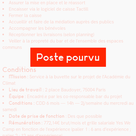
Assur­er la mise en place et le réas­sort
Encaiss­er via le logi­ciel de caisse Tac­till
Fer­mer la caisse
Accueil­lir et faire de la médi­a­tion auprès des publics
Accom­pa­g­n­er les bénév­oles
Récep­tion­ner les livraisons (selon plan­ning)
Veiller à la pro­preté du bar et de l’ensem­ble des espaces
com­muns
Poste pourvu
Conditions
Mis­sion :
Ser­vice à la buvette sur le pro­jet de l’A­cadémie du
Cli­mat
Lieu de tra­vail :
2 place Bau­doy­er, 75004
Paris
Équipe :
Encadré.e par les co-respon­s­able bar du pro­jet
Con­di­tions :
CDD 6 mois
— 14h
— 2j/semaine du mer­cre­di au
same­di
Date de prise de fonc­tion
: Des que pos­si­ble
Rémunéra­tion :
772,14€ brut/mois
et grille salar­i­ale Yes We
Camp en fonc­tion de l’expérience (palier 1 : 6 ans d’expérience ;
palier 2 : 12 ans d’expérience)