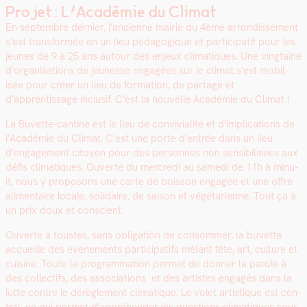
Projet : L’Académie du Climat
En sep­tem­bre dernier, l’ancienne mairie du 4ème arrondisse­ment
s’est trans­for­mée en un lieu péd­a­gogique et par­tic­i­patif pour les
jeunes de 9 à 25 ans autour des enjeux cli­ma­tiques. Une ving­taine
d’organisations de jeunesse engagées sur le cli­mat s’est mobil­
isée pour créer un lieu de for­ma­tion, de partage et
d’apprentissage inclusif. C’est la nou­velle Académie du Cli­mat !
La Buvette-can­tine est le lieu de con­vivi­al­ité et d’implications de
l’Académie du Cli­mat. C’est une porte d’entrée dans un lieu
d’engagement citoyen pour des per­son­nes non sen­si­bil­isées aux
défis cli­ma­tiques. Ouverte du mer­cre­di au same­di de 11h à minu­
it, nous y pro­posons une carte de bois­son engagée et une offre
ali­men­taire locale, sol­idaire, de sai­son et végé­tari­enne. Tout ça à
un prix doux et con­scient.
Ouverte à tou­stes, sans oblig­a­tion de con­som­mer, la buvette
accueille des événe­ments par­tic­i­pat­ifs mêlant fête, art, cul­ture et
cui­sine. Toute la pro­gram­ma­tion per­met de don­ner la parole à
des col­lec­tifs, des asso­ci­a­tions et des artistes engagés dans la
lutte con­tre le dérè­gle­ment cli­ma­tique. Le volet artis­tique est cen­