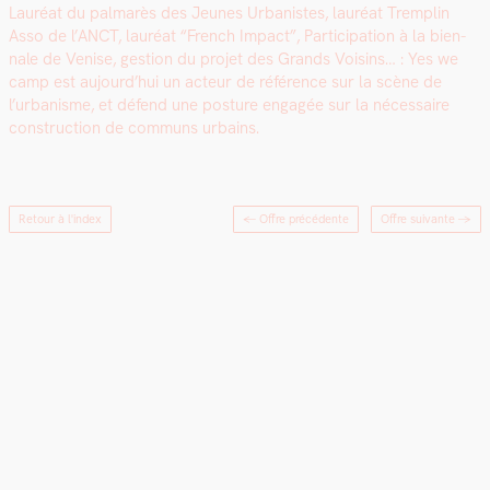
Lau­réat du pal­marès des Jeunes Urban­istes, lau­réat Trem­plin
Asso de l’ANCT, lau­réat “French Impact”, Par­tic­i­pa­tion à la bien­
nale de Venise, ges­tion du pro­jet des Grands Voisins… : Yes we
camp est aujourd’hui un acteur de référence sur la scène de
l’urbanisme, et défend une pos­ture engagée sur la néces­saire
con­struc­tion de com­muns urbains.
Retour à l'index
← Offre précédente
Offre suivante
→