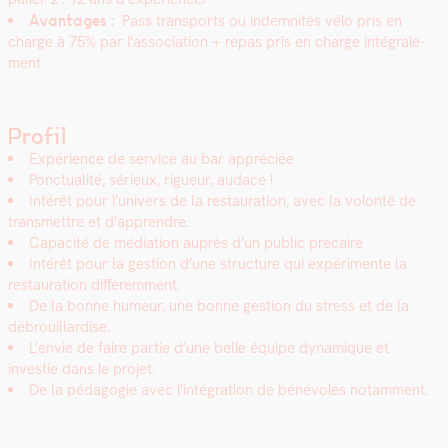
Avan­tages :
Pass trans­ports ou indem­nités vélo pris en
charge à 75% par l’association + repas pris en charge inté­grale­
ment
Profil
Expéri­ence de ser­vice au bar appré­ciée
Ponc­tu­al­ité, sérieux, rigueur, audace !
Intérêt pour l’univers de la restau­ra­tion, avec la volon­té de
trans­met­tre et d’apprendre.
Capac­ité de médi­a­tion auprès d’un pub­lic pré­caire
Intérêt pour la ges­tion d’une struc­ture qui expéri­mente la
restau­ra­tion dif­férem­ment.
De la bonne humeur, une bonne ges­tion du stress et de la
débrouil­lardise.
L’envie de faire par­tie d’une belle équipe dynamique et
investie dans le pro­jet.
De la péd­a­gogie avec l’intégration de bénév­oles notam­ment.