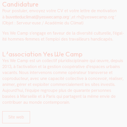
Candidature
Pour pos­tuler, envoyez votre CV et votre let­tre de moti­va­tion
à
,
et
rh@yeswecamp.org
buvetteduclimat@yeswecamp.org
(Objet : Serveur·euse / Académie du Cli­mat)
Yes We Camp s’en­gage en faveur de la diver­sité cul­turelle, l’é­gal­
ité hommes-femmes et l’emploi des tra­vailleurs hand­i­capés.
L’association Yes We Camp
Yes We Camp est un col­lec­tif pluridis­ci­plinaire qui œuvre, depuis
2013, à l’activation et la ges­tion coopéra­tive d’espaces urbains
vacants. Nous inter­venons comme opéra­teur trans­verse et
copro­duc­teur, avec une capac­ité col­lec­tive à con­cevoir, réalis­er,
ani­mer, gér­er et exploiter com­mer­ciale­ment les sites investis.
Aujourd’hui, l’équipe regroupe plus de quar­ante per­son­nes
basées à Mar­seille et à Paris qui parta­gent la même envie de
con­tribuer au monde con­tem­po­rain.
Site web