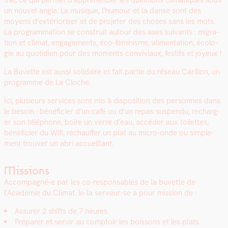
tral, ce qui per­met d’appréhender les ques­tions cli­ma­tiques sous
un nou­v­el angle. La musique, l’humour et la danse sont des
moyens d’extérioriser et de pro­jeter des choses sans les mots.
La pro­gram­ma­tion se con­stru­it autour des axes suiv­ants : migra­
tion et cli­mat, engage­ments, éco-fémin­isme, ali­men­ta­tion, écolo­
gie au quo­ti­di­en pour des moments con­vivi­aux, fes­tifs et joyeux !
La Buvette est aus­si sol­idaire et fait par­tie du réseau Car­il­lon, un
pro­gramme de La Cloche.
Ici, plusieurs ser­vices sont mis à dis­po­si­tion des per­son­nes dans
le besoin : béné­fici­er d’un café ou d’un repas sus­pendu, recharg­
er son télé­phone, boire un verre d’eau, accéder aux toi­lettes,
béné­fici­er du Wifi, réchauf­fer un plat au micro-onde ou sim­ple­
ment trou­ver un abri accueil­lant.
Missions
Accompagné‑e par les co-respon­s­ables de la buvette de
l’Académie du Cli­mat, le-la serveur-se a pour mis­sion de :
Assur­er 2 shifts de 7 heures
Pré­par­er et servir au comp­toir les bois­sons et les plats