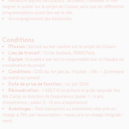
Médi­a­tion auprès des publics : accueil­lir, con­seiller et ren­
seign­er le pub­lic sur le pro­jet de Césure, ain­si que les dif­férentes
pro­gram­ma­tions ayant lieu sur le site.
Accom­pa­g­ne­ment des bénév­oles
Conditions
Mis­sion :
Ser­vice au bar-can­tine sur le pro­jet de Césure
Lieu de tra­vail :
13 rue San­teuil, 75005 Paris
Équipe :
Encadré.e par les co-respon­s­able bar et l’équipe de
coor­di­na­tion du pro­jet
Con­di­tions :
CDD du 1er juin au 19 juil­let -
18h
— 3j/semaine
du mar­di au same­di
Date de prise de fonc­tion
: 1er juin 2024
Rémunéra­tion :
1 028,71€ brut/mois et grille salar­i­ale Yes
We Camp en fonc­tion de l’expérience (palier 1 : 6 ans
d’expérience ; palier 2 : 12 ans d’expérience)
Avan­tages :
Pass trans­ports ou indem­nités vélo pris en
charge à 75% par l’association + repas pris en charge inté­grale­
ment