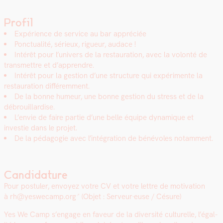
Profil
Expéri­ence de ser­vice au bar appré­ciée
Ponc­tu­al­ité, sérieux, rigueur, audace !
Intérêt pour l’univers de la restau­ra­tion, avec la volon­té de
trans­met­tre et d’apprendre.
Intérêt pour la ges­tion d’une struc­ture qui expéri­mente la
restau­ra­tion dif­férem­ment.
De la bonne humeur, une bonne ges­tion du stress et de la
débrouil­lardise.
L’envie de faire par­tie d’une belle équipe dynamique et
investie dans le pro­jet.
De la péd­a­gogie avec l’intégration de bénév­oles notam­ment.
Candidature
Pour pos­tuler, envoyez votre CV et votre let­tre de moti­va­tion
à
rh@yeswecamp.org
(Objet : Serveur·euse / Césure)
Yes We Camp s’en­gage en faveur de la diver­sité cul­turelle, l’é­gal­