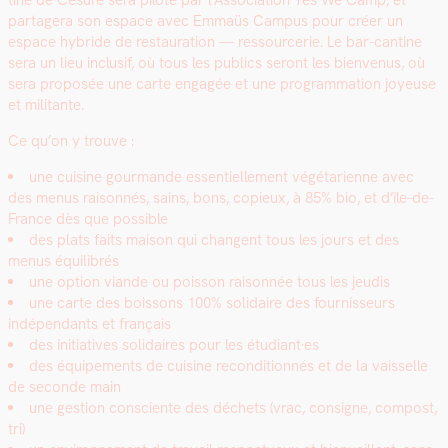
tine de Césure sera piloté par l’Association Yes We Camp, et
partagera son espace avec Emmaüs Cam­pus pour créer un
espace hybride de restau­ra­tion — ressourcerie. Le bar-can­tine
sera un lieu inclusif, où tous les publics seront les bien­venus, où
sera pro­posée une carte engagée et une pro­gram­ma­tion joyeuse
et mil­i­tante.
Ce qu’on y trou­ve :
une cui­sine gour­mande essen­tielle­ment végé­tari­enne avec
des menus raison­nés, sains, bons, copieux, à 85% bio, et d’île-de-
France dès que pos­si­ble
des plats faits mai­son qui changent tous les jours et des
menus équili­brés
une option viande ou pois­son raison­née tous les jeud­is
une carte des bois­sons 100% sol­idaire des four­nisseurs
indépen­dants et français
des ini­tia­tives sol­idaires pour les étudiant·es
des équipements de cui­sine recon­di­tion­nés et de la vais­selle
de sec­onde main
une ges­tion con­sciente des déchets (vrac, con­signe, com­post,
tri)