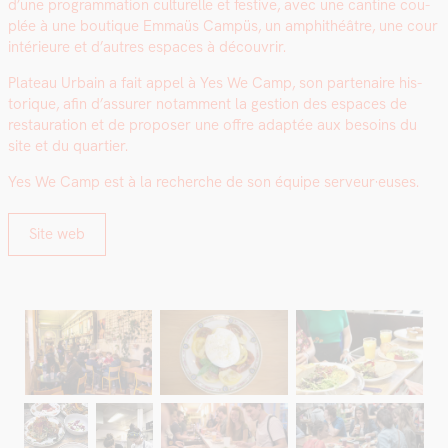
d’une pro­gram­ma­tion cul­turelle et fes­tive, avec une can­tine cou­
plée à une bou­tique Emmaüs Cam­püs, un amphithéâtre, une cour
intérieure et d’autres espaces à décou­vrir.
Plateau Urbain a fait appel à Yes We Camp, son parte­naire his­
torique, afin d’assurer notam­ment la ges­tion des espaces de
restau­ra­tion et de pro­pos­er une offre adap­tée aux besoins du
site et du quarti­er.
Yes We Camp est à la recherche de son équipe serveur·euses.
Site web