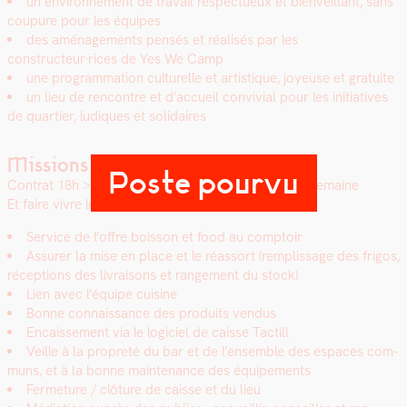
un envi­ron­nement de tra­vail respectueux et bien­veil­lant, sans
coupure pour les équipes
des amé­nage­ments pen­sés et réal­isés par les
constructeur·rices de Yes We Camp
une pro­gram­ma­tion cul­turelle et artis­tique, joyeuse et gra­tu­ite
un lieu de ren­con­tre et d’accueil con­vivial pour les ini­tia­tives
de quarti­er, ludiques et sol­idaires
Missions
Poste pourvu
Con­trat 18h > assur­er 3 shifts de 6 heures dans la semaine
Et faire vivre le lieu !
Ser­vice de l’offre bois­son et food au comp­toir
Assur­er la mise en place et le réas­sort (rem­plis­sage des fri­gos,
récep­tions des livraisons et range­ment du stock)
Lien avec l’équipe cui­sine
Bonne con­nais­sance des pro­duits ven­dus
Encaisse­ment via le logi­ciel de caisse Tac­till
Veille à la pro­preté du bar et de l’ensem­ble des espaces com­
muns, et à la bonne main­te­nance des équipements
Fer­me­ture / clô­ture de caisse et du lieu