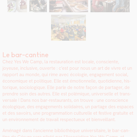
Le bar-cantine
Chez Yes We Camp, la restau­ra­tion est locale, con­sciente,
joyeuse, inclu­sive, ouverte : c’est pour nous un art de vivre et un
rap­port au monde, qui rime avec écolo­gie, engage­ment social,
économique et poli­tique. Elle est émo­tion­nelle, quo­ti­di­enne, his­
torique, soci­ologique. Elle par­le de notre façon de partager, de
pren­dre soin des autres. Elle est polémique, uni­verselle et trans­
ver­sale ! Dans nos bar-restau­rants, on trou­ve : une con­science
écologique, des engage­ments sol­idaires, un partage des espaces
et des savoirs, une pro­gram­ma­tion cul­turelle et fes­tive gra­tu­ite et
un envi­ron­nement de tra­vail respectueux et bien­veil­lant.
Amé­nagé dans l’ancienne bib­lio­thèque uni­ver­si­taire, le bar-can­