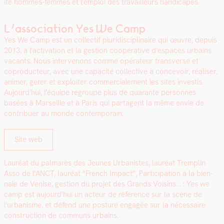
ité hommes-femmes et l’emploi des tra­vailleurs hand­i­capés.
L’association Yes We Camp
Yes We Camp est un col­lec­tif pluridis­ci­plinaire qui œuvre, depuis
2013, à l’activation et la ges­tion coopéra­tive d’espaces urbains
vacants. Nous inter­venons comme opéra­teur trans­verse et
copro­duc­teur, avec une capac­ité col­lec­tive à con­cevoir, réalis­er,
ani­mer, gér­er et exploiter com­mer­ciale­ment les sites investis.
Aujourd’hui, l’équipe regroupe plus de quar­ante per­son­nes
basées à Mar­seille et à Paris qui parta­gent la même envie de
con­tribuer au monde con­tem­po­rain.
Site web
Lau­réat du pal­marès des Jeunes Urban­istes, lau­réat Trem­plin
Asso de l’ANCT, lau­réat “French Impact”, Par­tic­i­pa­tion à la bien­
nale de Venise, ges­tion du pro­jet des Grands Voisins… : Yes we
camp est aujourd’hui un acteur de référence sur la scène de
l’urbanisme, et défend une pos­ture engagée sur la néces­saire
con­struc­tion de com­muns urbains.