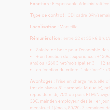
Fonc­tion :
Respon­s­able Administratif·ve
Type de con­trat :
CDI cadre 39h/semai
Local­i­sa­tion :
Mar­seille
Rémunéra­tion :
entre 32 et 35 k€ Brut
Salaire de base pour l’ensem­ble des
+ en fonc­tion de l’expérience : +130€
ans) ou +260€ net/mois (palier 3 : +12 a
en fonc­tion du critère “Inter­face” : +3
Avan­tages :
Prise en charge mutuelle d
trat de niveau 5* Har­monie Mutuelle), pri
repas du midi, 75% du pass RTM/Navigo 
38€, main­tien employeur dès le 1er jour d
men­stru­el 1j/mois, 80/20, 7 semaines d