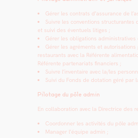
Gér­er les con­trats d’assurance de l’a
Suiv­re les con­ven­tions struc­turantes q
et suivi des éventuels lit­iges ;
Gér­er les oblig­a­tions admin­is­tra­tives
Gér­er les agré­ments et autori­sa­tions 
restau­rants avec la Référente ali­men­ta­t
Référente parte­nar­i­ats financiers ;
Suiv­re l’inventaire avec la/les person
Suivi du Fonds de dota­tion géré par la
Pilotage du pôle admin
En col­lab­o­ra­tion avec la Direc­trice de
Coor­don­ner les activ­ités du pôle adm
Man­ag­er l’équipe admin ;