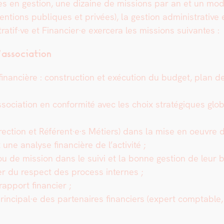
es en ges­tion, une dizaine de mis­sions par an et un mo
ven­tions publiques et privées), la ges­tion admin­is­tra­tiv
atif·ve et Financier·e exercera les mis­sions suiv­antes :
l’association
inan­cière : con­struc­tion et exé­cu­tion du bud­get, plan de
’association en con­for­mité avec les choix stratégiques glob
ec­tion et Référent·e·s Métiers) dans la mise en oeu­vre de
ne analyse finan­cière de l’ac­tiv­ité ;
 ou de mis­sion dans le suivi et la bonne ges­tion de leur b
urer du respect des process internes ;
rap­port financier ;
ce principal·e des parte­naires financiers (expert compt­ab