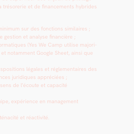
la tré­sorerie et de finance­ments hybrides
n­i­mum sur des fonc­tions sim­i­laires ;
e ges­tion et analyse finan­cière ;
for­ma­tiques (Yes We Camp utilise majori­
e et notam­ment Google Sheet, ain­si que
­po­si­tions légales et régle­men­taires des
sances juridiques appré­ciées ;
, sens de l’écoute et capac­ité
uipe, expéri­ence en man­age­ment
ténac­ité et réac­tiv­ité.