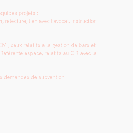
quipes pro­jets ;
, relec­ture, lien avec l’avocat, instruc­tion
CEM ; ceux relat­ifs à la ges­tion de bars et
a Référente espace, relat­ifs au CIR avec la
des deman­des de sub­ven­tion.