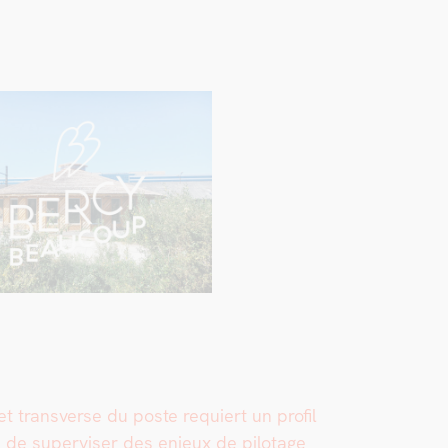
et trans­verse du poste requiert un pro­fil
é de super­vis­er des enjeux de pilotage