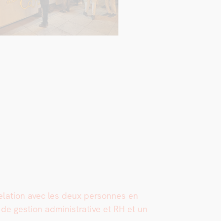
rela­tion avec les deux per­son­nes en
e ges­tion admin­is­tra­tive et RH et un