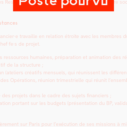
es Ressources humaines en par­ti­c­uli­er sur la clô­ture so
nstances
ancier·e tra­vaille en rela­tion étroite avec les mem­bres 
hef·fe·s de pro­jet.
e des ressources humaines, p
répa­ra­tion et ani­ma­tion des
ré
if de la struc­ture ;
ate­liers créat­ifs men­su­els, qui réu­nis­sent les dif­fé
n des Opéra­tions, réu­nion trimestrielle qui réu­nit l’ense
age des pro­jets dans le cadre des sujets financiers ;
tration por­tant sur les bud­gets (présen­ta­tion du BP, val­
ère­ment sur Paris pour l’exé­cu­tion de ses mis­sions à mi