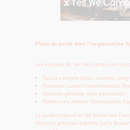
Place du poste dans l’organisation
Les équipes de Yes We Camp sont struc­t
Équipes pro­jets (lieux, can­tines, pro
Fonc­tions sup­port (admin­is­tra­tion 
Direc­tion générale (trois per­son­nes) ;
Référent·e·s métiers (Ali­men­ta­tion, Esp
Le poste pro­posé ici fait par­tie des Fonc
Direc­tion générale adjointe. Le/la Respon