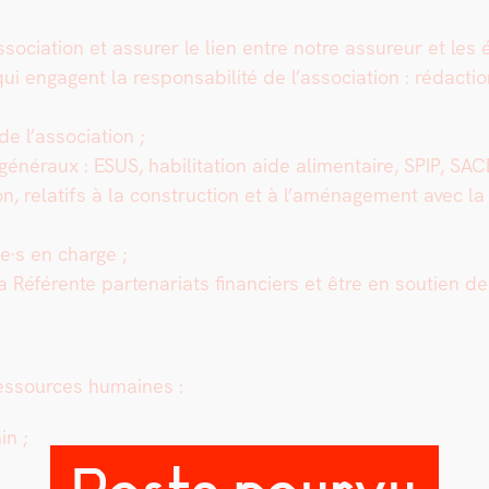
ssociation et assur­er le lien entre notre assureur et les é
ui enga­gent la respon­s­abil­ité de l’association : rédac­tion
 de l’association ;
généraux : ESUS, habil­i­ta­tion aide ali­men­taire, SPIP, SA
ion, relat­ifs à la con­struc­tion et à l’aménagement avec l
ne·s en charge ;
 Référente parte­nar­i­ats financiers et être en sou­tien 
s ressources humaines :
in ;
Poste pourvu