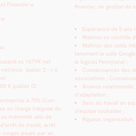
 et Financier·e
financier, de ges­tion de 
:
ne
Expéri­ence de 5 ans mi
Maîtrise en con­trôle d
Maîtrise des out­ils in
/an
taire­ment la suite Googl
 salarié.es 1679€ net
le logi­ciel Pen­ny­lane) ;
 net/mois (palier 2 : + 6
Con­nais­sances des dis
ns)
asso­ci­a­tions ; Con­nais­
00 € (pal­li­er D)
Aisance rela­tion­nelle
d’adaptation ;
’entreprise à 70% (Con­
Sens du tra­vail en éq
se en charge inté­grale du
d’équipe souhaitée ;
ou indem­nité vélo de
Rigueur, organ­i­sa­tion, 
’arrêt de tra­vail, arrêt
e con­gés payés par an.