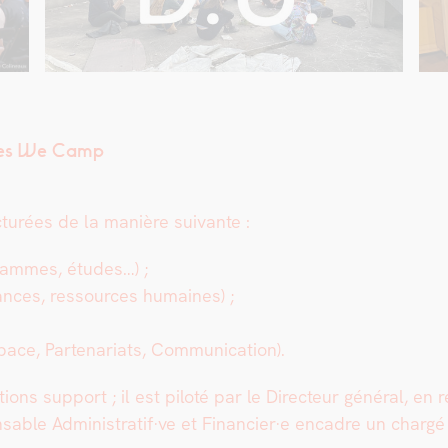
 Yes We Camp
urées de la manière suiv­ante :
­grammes, études…) ;
finances, ressources humaines) ;
ace, Parte­nar­i­ats, Com­mu­ni­ca­tion).
­tions sup­port ; il est piloté par le Directeur général, en 
­s­able Administratif·ve et Financier·e encadre un chargé d