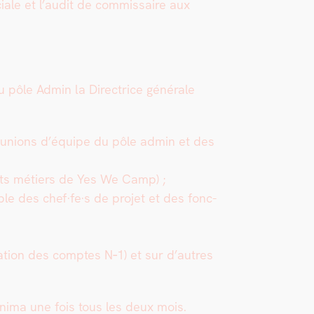
ciale et l’audit de com­mis­saire aux
du pôle Admin la Direc­trice générale
u­nions d’équipe du pôle admin et
des
rents métiers de Yes We Camp) ;
mble des chef
·
fe
·
s de pro­jet et des fonc­
i­da­tion des comptes N‑1) et sur d’autres
n­i­ma une fois tous les deux mois.