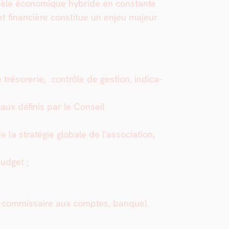
d­èle économique hybride en con­stante
e et finan­cière con­stitue un enjeu majeur
 tré­sorerie, con­trôle de ges­tion, indi­ca­
aux défi­nis par le Con­seil
 la stratégie glob­ale de l’association,
ud­get ;
le, com­mis­saire aux comptes, banque).