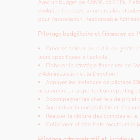
Avec un bud­get de 4,5M€, 65 ETPs, 7 sit
évo­lu­tion (recettes com­mer­ciales et sub­
pour l’association. Respon­s­able Administr
Pilotage budgé­taire et financier de 
Créer et ani­mer les out­ils de ges­tion f
teurs spé­ci­fiques à l’ac­tiv­ité ;
Ela­bor­er la stratégie finan­cière de l
d’Administration et la Direc­tion ;
Appuy­er les instances de pilotage (Dir
notam­ment en appor­tant un report­ing et u
Accom­pa­g­n­er les chef·fe·s de pro­jet
Super­vis­er la compt­abil­ité et s’ass
Réalis­er la clô­ture des comptes et le 
Col­la­bor­er et être l’interlocuteur·i
Pilotage admin­is­tratif et juridique