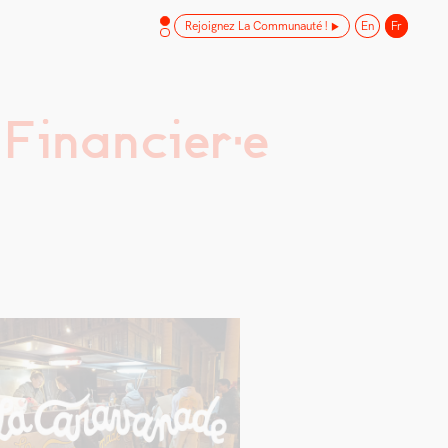
Rejoignez La Communauté !
En
Fr
 Financier·e