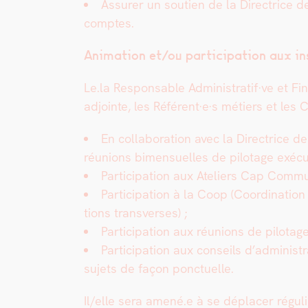
Assur­er un sou­tien de la Direc­trice d
comptes.
Ani­ma­tion et/ou par­tic­i­pa­tion aux i
Le.la Respon­s­able Administratif·ve et Fin
adjointe, les Référent·e·s métiers et les C
En col­lab­o­ra­tion avec la Direc­tric
réu­nions bimen­su­elles de pilotage exé­cu­t
Par­tic­i­pa­tion aux Ate­liers
Cap Com­mun (
Par­tic­i­pa­tion à la Coop
(Coor­di­na­tio
tions trans­vers­es) ;
Par­tic­i­pa­tion aux réu­nions de pilot
Par­tic­i­pa­tion aux con­seils d’adminis
sujets de façon ponctuelle.
Il/elle sera amené.e à se déplac­er réguli