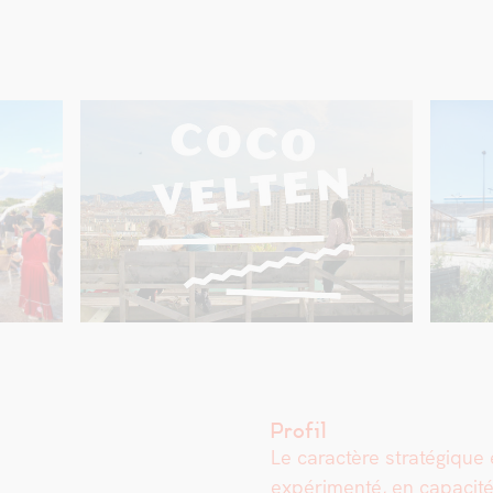
Profil
Le car­ac­tère stratégique 
expéri­men­té, en capac­it