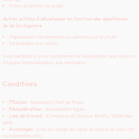
Pris­es de pho­tos du pro­jet
Autres actions à dévelop­per en fonc­tion des appé­tences
du.de la sta­giaire
Organ­i­sa­tion d’événe­ments ou ate­liers pour le pro­jet
Par­tic­i­pa­tion aux sor­ties
Il.elle par­ticipe à la vie quo­ti­di­enne de l’association: aux réu­nions
d’équipe heb­do­madaires, aux sémi­naires…
Conditions
Mis­sion
: Assistant(e) Chef de Pro­jet
Rémunéra­tion :
rémunéra­tion légale
Lieu de tra­vail
: 47 impasse du Doc­teur Bon­fils, 13008 Mar­
seille
Avan­tages :
prise en charge du repas du midi et du pass rtm
ou indem­nités vélo,