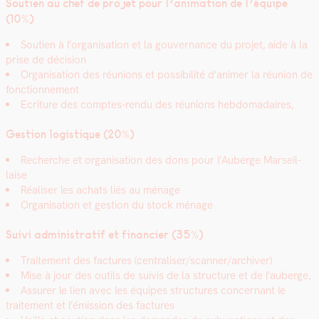
Sou­tien au chef de pro­jet pour l’animation de l’équipe
(10%)
Sou­tien à l’organisation et la gou­ver­nance du pro­jet, aide à la
prise de déci­sion
Organ­i­sa­tion des réu­nions et pos­si­bil­ité d’animer la réu­nion de
fonc­tion­nement
Ecri­t­ure des comptes-ren­du des réu­nions heb­do­madaires,
Ges­tion logis­tique (20%)
Recherche et organ­i­sa­tion des dons pour l’Auberge Mar­seil­
laise
Réalis­er les achats liés au ménage
Organ­i­sa­tion et ges­tion du stock ménage
Suivi admin­is­tratif et financier (35%)
Traite­ment des fac­tures (centraliser/scanner/archiver)
Mise à jour des out­ils de suiv­is de la struc­ture et de l’auberge,
Assur­er le lien avec les équipes struc­tures con­cer­nant le
traite­ment et l’émission des fac­tures