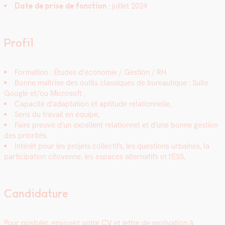
Date de prise de fonc­tion
: juil­let 2024
Profil
For­ma­tion : Études d’économie / Ges­tion / RH
Bonne maîtrise des out­ils clas­siques de bureau­tique : Suite
Google et/ou Microsoft ,
Capac­ité d’adaptation et apti­tude rela­tion­nelle,
Sens du tra­vail en équipe,
Faire preuve d’un excel­lent rela­tion­nel et d’une bonne ges­tion
des pri­or­ités.
Intérêt pour les pro­jets col­lec­tifs, les ques­tions urbaines, la
par­tic­i­pa­tion citoyenne, les espaces alter­nat­ifs et l’ESS,
Candidature
Pour pos­tuler, envoyez votre CV et let­tre de moti­va­tion à