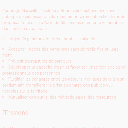
L’auberge Mar­seil­laise située à Bon­n­eveine est une anci­enne
auberge de jeunesse trans­for­mée tem­po­raire­ment en lieu hybride
pro­posant une mise à l’abri de 60 femmes et enfants vul­nérables
dans un lieu capac­i­tant.
Les objec­tifs généraux du pro­jet sont les suiv­ants :
Accélér­er l’accès des per­son­nes sans domi­cile fixe au loge­
ment
Prévenir les rup­tures de par­cours
Dévelop­per la capac­ité d’agir et favoris­er l’insertion sociale et
pro­fes­sion­nelle des per­son­nes
Flu­id­i­fi­er les échanges entre les acteurs impliqués dans le con­
sor­tium afin d’améliorer la prise en charge des publics vul­
nérables sur le ter­ri­toire
Mutu­alis­er des out­ils, des méthodolo­gies, des ressources
Missions