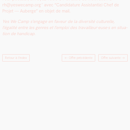
rh@yeswecamp.org
avec “Can­di­da­ture Assistant(e) Chef de
Pro­jet — Auberge” en objet de mail.
Yes We Camp s’engage en faveur de la diver­sité cul­turelle,
l’égalité entre les gen­res et l’emploi des travailleur·euse·s en sit­u­a­
tion de hand­i­cap.
Retour à l'index
← Offre précédente
Offre suivante
→