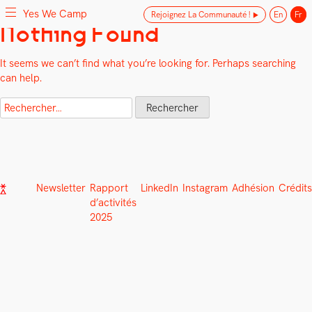
Yes We Camp
Rejoignez La Communauté !
En
Fr
Skip
Nothing Found
Yes We Camp
Utilisation inventive des espaces disponibles
to
content
It seems we can’t find what you’re looking for. Perhaps searching
can help.
Rechercher :
Newsletter
Rapport
LinkedIn
Instagram
Adhésion
Crédits
d’activités
2025