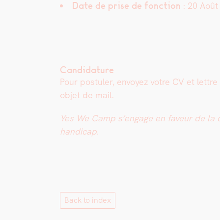
Date de prise de fonc­tion
: 20 Août
Candidature
Pour pos­tuler, envoyez votre CV et let­tre
objet de mail.
Yes We Camp s’engage en faveur de la diver­
hand­i­cap.
Back to index