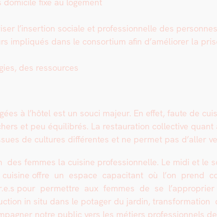
 domi­cile fixe au loge­ment
s­er l’insertion sociale et pro­fes­sion­nelle des per­son­ne
cteurs impliqués dans le con­sor­tium afin d’améliorer la p
­gies, des ressources
es à l’hôtel est un souci majeur. En effet, faute de cui­si
 chers et peu équili­brés. La restau­ra­tion col­lec­tive q
issues de cul­tures dif­férentes et ne per­met pas d’aller
 des femmes la cui­sine pro­fes­sion­nelle. Le midi et le s
ui­sine offre un espace capac­i­tant où l’on prend con­f
er.e.s pour per­me­t­tre aux femmes de se l’approprier 
c­tion in situ dans le potager du jardin, trans­for­ma­tio
g­n­er notre pub­lic vers les métiers pro­fes­sion­nels d