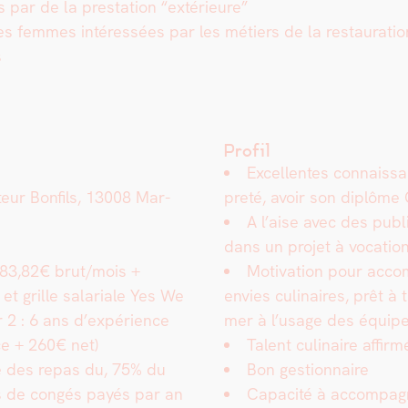
és par de la presta­tion “extérieure”
 des femmes intéressées par les métiers de la restau­ra­tio
s
Profil
Excel­lentes con­nais­
eur Bon­fils, 13008 Mar­
preté, avoir son diplôme
A l’aise avec des public
dans un pro­jet à voca­tio
83,82€ brut/mois +
Moti­va­tion pour accom­
t grille salar­i­ale Yes We
envies culi­naires, prêt à 
r 2 : 6 ans d’expérience
mer à l’usage des équip
ce + 260€ net)
Tal­ent culi­naire affir­m
le des repas du, 75% du
Bon ges­tion­naire
s de con­gés payés par an
Capac­ité à accom­pa­g