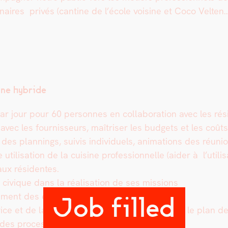
ires privés (can­tine de l’école voi­sine et Coco Vel­ten
sine hybride
ar jour pour 60 per­son­nes en col­lab­o­ra­tion avec les rés
avec les four­nisseurs, maîtris­er les bud­gets et les coûts
 des plan­nings, suiv­is indi­vidu­els, ani­ma­tions des réu­n
 util­i­sa­tion de la cui­sine pro­fes­sion­nelle (aider à l’
aux rési­dentes.
e civique dans la réal­i­sa­tion de ses mis­sions
nement des équipes salariées et bénév­oles
Job filled
ce et de la cui­sine, con­trôler et met­tre à jour le plan de m
 des process.