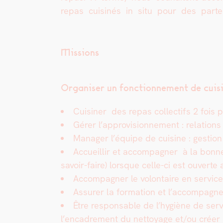
repas cuis­inés in situ pour des parte­na
Missions
Organ­is­er un fonc­tion­nement de cui­
Cuisin­er des repas col­lec­tifs 2 fois p
Gér­er l’approvisionnement : rela­tions 
Man­ag­er l’équipe de cui­sine : ges­tion
Accueil­lir et accom­pa­g­n­er à la bonne
savoir-faire) lorsque celle-ci est ouverte 
Accom­pa­g­n­er le volon­taire en ser­vic
Assur­er la for­ma­tion et l’accompag
Être respon­s­able de l’hygiène de ser­vi
l’encadrement du net­toy­age et/ou créer