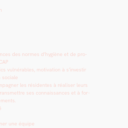
n
sances des normes d’hy­giène et de pro­
 CAP
s vul­nérables, moti­va­tion à s’investir
n sociale
pa­g­n­er les rési­dentes à réalis­er leurs
trans­met­tre ses con­nais­sances et à for­
ements.
é
­n­er une équipe