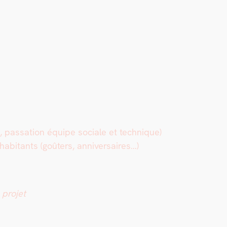
e, pas­sa­tion équipe sociale et tech­nique)
 habi­tants (goûters, anniver­saires…)
u pro­jet