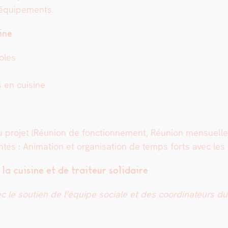
s équipements.
sine
­oles
en cui­sine
 du pro­jet (Réu­nion de fonc­tion­nement, Réu­nion men­su­ell
ntes : Ani­ma­tion et organ­i­sa­tion de temps forts avec les
a cui­sine et de trai­teur sol­idaire
ec le sou­tien de l’équipe sociale et des coor­di­na­teurs d