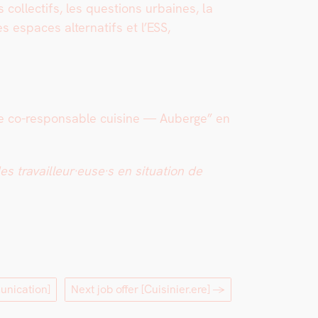
s col­lec­tifs, les ques­tions urbaines, la
les espaces alter­nat­ifs et l’ESS,
re co-respon­s­able cui­sine — Auberge” en
s travailleur·euse·s en sit­u­a­tion de
unication]
Next job offer
[Cuisinier.ere]
→