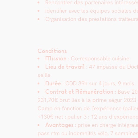
Ren­con­tr­er des parte­naires intéress
Iden­ti­fi­er avec les équipes sociales
Organ­i­sa­tion des presta­tions trai­teur
Conditions
Mis­sion
: Co-respon­s­able cui­sine
Lieu de tra­vail
: 47 impasse du Doc­t
seille
Durée
: CDD 39h sur 4 jours, 9 mois
Con­trat et Rémunéra­tion
: Base 20
231,70€ brut liés à la prime ségur 2023 e
Camp en fonc­tion de l’expérience (palie
+130€ net ; palier 3 : 12 ans d’expérien
Avan­tages :
prise en charge inté­gra
pass rtm ou indem­nités vélo, 7 semaine