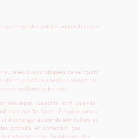
s
rise en charge des publics vul­nérables sur
ne, celles-ci sont oblig­ées de se nour­rir
uant à elle ne prend rarement en compte les
 vers une meilleure autonomie.
oir, des repas col­lec­tifs sont cuis­inés
i­ance par “le faire”. L’équipe cui­sine
et d’échanger autour de leur cul­ture et
n des pro­duits et con­fec­tion des
e la restau­ra­tion en four­nissant des