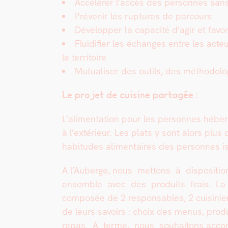
Accélér­er l’accès des per­son­nes sans
Prévenir les rup­tures de par­cours
Dévelop­per la capac­ité d’agir et favori
Flu­id­i­fi­er les échanges entre les a
le ter­ri­toire
Mutu­alis­er des out­ils, des méthodolo
Le pro­jet de cui­sine partagée :
L’alimentation pour les per­son­nes hébergé
à l’ex­térieur. Les plats y sont alors plus
habi­tudes ali­men­taires des per­son­nes 
A l’Auberge, nous met­tons à dis­po­si­tion
ensem­ble avec des pro­duits frais. La c
com­posée de 2 respon­s­ables, 2 cuisini
de leurs savoirs : choix des menus, pro­du
repas. A terme, nous souhaitons accom­pa­