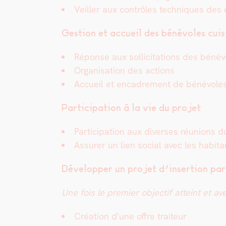
Veiller aux con­trôles tech­niques de
Ges­tion et accueil des bénév­oles cui­
Réponse aux sol­lic­i­ta­tions des bénév
Organ­i­sa­tion des actions
Accueil et encadrement de bénév­oles 
Par­tic­i­pa­tion à la vie du pro­jet
Par­tic­i­pa­tion aux divers­es réu­nions
Assur­er un lien social avec les habi­ta
Dévelop­per un pro­jet d’insertion par l
Une fois le pre­mier objec­tif atteint et av
Créa­tion d’une offre trai­teur