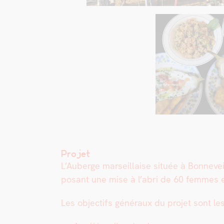
Projet
L’Auberge mar­seil­laise située à Bon­n­e
posant une mise à l’abri de 60 femmes et 
Les objec­tifs généraux du pro­jet sont les