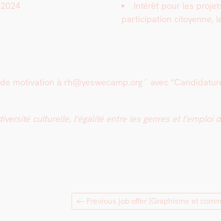
 2024
Intérêt pour les pro­jet
par­tic­i­pa­tion citoyenne, 
 de moti­va­tion à
rh@yeswecamp.org
avec “Can­di­da­tu
sité cul­turelle, l’égalité entre les gen­res et l’emploi de
← Previous job offer
[Graphisme et comm