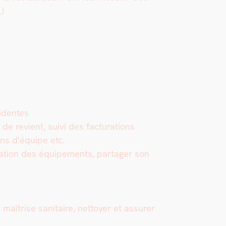
…)
i­dentes
 de revient, suivi des fac­tura­tions
ions d’équipe etc.
utilisation des équipements, partager son
aîtrise san­i­taire, net­toy­er et assur­er