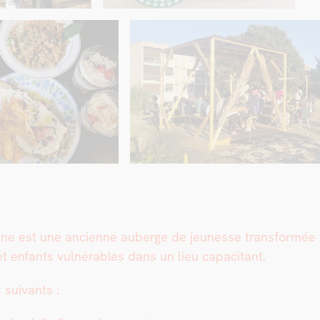
veine est une anci­enne auberge de jeunesse trans­for­mée 
enfants vul­nérables dans un lieu capac­i­tant.
 suiv­ants :