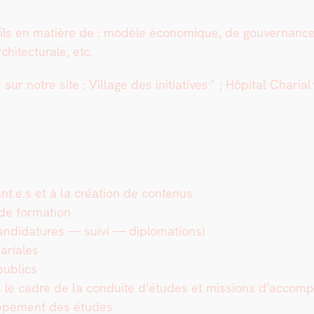
­ils en matière de : mod­èle économique, de gou­ver­nance, d
i­tec­turale, etc.
 sur notre site :
Vil­lage des ini­tia­tives
;
Hôpi­tal Char­i­al
t.e.s et à la créa­tion de con­tenus
 de for­ma­tion
an­di­da­tures — suivi — diplo­ma­tions)
ar­i­ales
publics
dans le cadre de la con­duite d’études et mis­sions d’acc
eloppe­ment des études