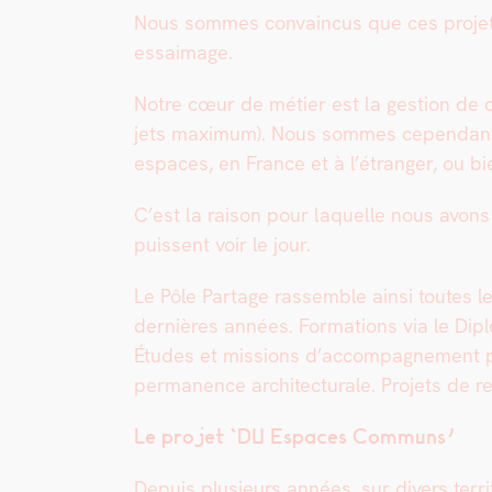
Nous sommes con­va­in­cus que ces pro­jet
essaim­age.
Notre cœur de méti­er est la ges­tion de c
jets max­i­mum). Nous sommes cepen­dant de
espaces, en France et à l’étranger, ou bien 
C’est la rai­son pour laque­lle nous avon
puis­sent voir le jour.
Le Pôle Partage rassem­ble ain­si toutes le
dernières années. For­ma­tions via le Dipl
Études et mis­sions d’accompagnement pou
per­ma­nence archi­tec­turale. Pro­jets d
Le pro­jet ‘DU Espaces Com­muns’
Depuis plusieurs années, sur divers ter­ri­