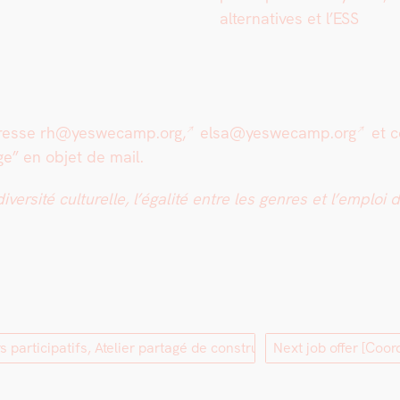
alter­na­tives et l’ESS
adresse
rh@yeswecamp.org,
elsa@yeswecamp.org
et
c
ge” en objet de mail.
sité cul­turelle, l’égalité entre les gen­res et l’emploi de
s participatifs, Atelier partagé de construction]
Next job offer
[Coor