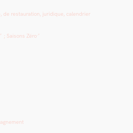
e restau­ra­tion, juridique, cal­en­dri­er
;
Saisons Zéro
ompagnement