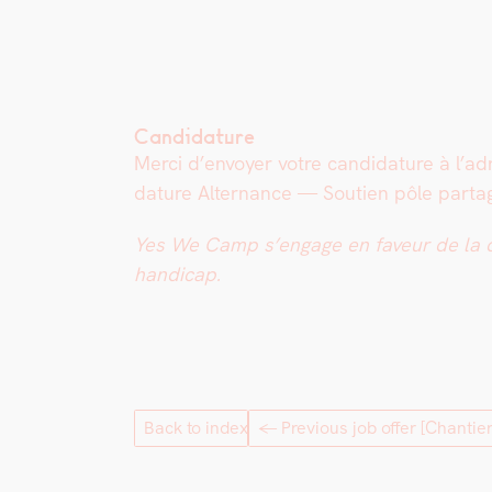
Candidature
Mer­ci d’en­voy­er votre can­di­da­ture à l’
da­ture Alter­nance — Sou­tien pôle parta
Yes We Camp s’engage en faveur de la diver­
hand­i­cap.
Back to index
← Previous job offer
[Chantier