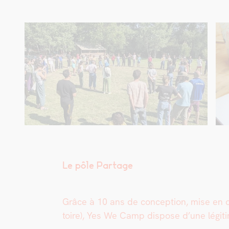
Le pôle Partage
Grâce à 10 ans de con­cep­tion, mise en œ
toire), Yes We Camp dis­pose d’une légitim