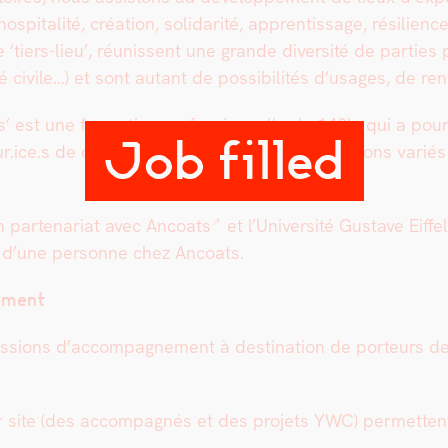
s­pi­tal­ité, créa­tion, sol­i­dar­ité, appren­tis­sage, résili
iers-lieu’, réu­nis­sent une grande diver­sité de par­ties pre
té civile…) et sont autant de pos­si­bil­ités d’usages, de ren
t une for­ma­tion pro­fes­sion­nelle de 140h, qui a pour v
Job filled
ice.s de ces trans­for­ma­tions, venant d’hori­zons var­i
parte­nar­i­at avec
Ancoats
et l’
Uni­ver­sité Gus­tave Eif­fe
 d’une per­son­ne chez Ancoats.
ement
ons d’accompagnement à des­ti­na­tion de por­teurs de pro
site (des accom­pa­g­nés et des pro­jets YWC) per­me­t­tent