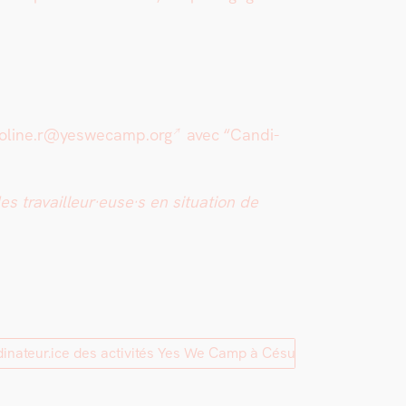
oline.r@yeswecamp.org
avec “Can­di­
s travailleur·euse·s en sit­u­a­tion de
dinateur.ice des activités Yes We Camp à Césure]
→