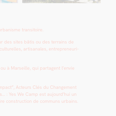
banisme tran­si­toire.
des sites bâtis ou des ter­rains de
l­turelles, arti­sanales, entre­pre­neuri­
ou à Mar­seille, qui parta­gent l’en­vie
h Impact”, Acteurs Clés du Change­ment
oisins… : Yes We Camp est aujourd’hui un
ire con­struc­tion de com­muns urbains.