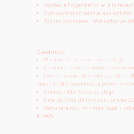
Sou­tien à l’organisation et à la rédac
Com­mu­ni­ca­tion rel­a­tive aux activ­i
Tâch­es com­munes : réal­i­sa­tion de shif
Conditions
Mis­sion : Sou­tien au pôle partage
Domaine : études urbaines, inno­va­tio
Lieu de tra­vail : Mar­seille, au 16 ru
Mar­seille
(déplace­ments à prévoir évent
Con­trat : Alter­nance ou stage
Date de prise de fonc­tion : Jan­vi­er 2
Rémunéra­tion :
min­i­mum légal + pri
à 100%