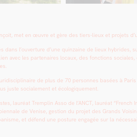
çoit, met en œuvre et gère des tiers-lieux et pro­jets d’ur
ns l’ouverture d’une quin­zaine de lieux hybrides, sur 
en avec les parte­naires locaux, des fonc­tions sociales, cu
es.
luridis­ci­plinaire de plus de 70 per­son­nes basées à Paris 
us juste sociale­ment et écologique­ment.
stes, lau­réat Trem­plin Asso de l’ANCT, lau­réat “Frenc
 à la bien­nale de Venise, ges­tion du pro­jet des Grands V
banisme, et défend une pos­ture engagée sur la néces­sa