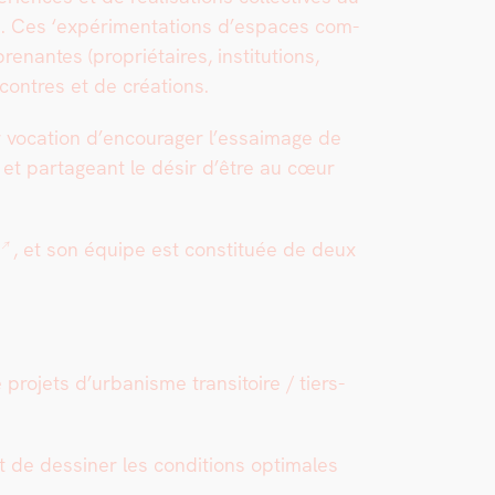
ence. Ces ‘expéri­men­ta­tions d’e­spaces com­
nantes (pro­prié­taires, insti­tu­tions,
­con­tres et de créa­tions.
oca­tion d’en­cour­ager l’es­saim­age de
és et partageant le désir d’être au cœur
l
, et son équipe est con­sti­tuée de deux
­jets d’urbanisme tran­si­toire / tiers-
 de dessin­er les con­di­tions opti­males