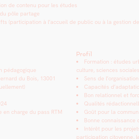
­tion de con­tenu pour les études
tés du pôle partage
ts (par­tic­i­pa­tion à l’accueil de pub­lic ou à la ges­tion d
Profil
For­ma­tion : études ur
n péd­a­gogique
cul­ture, sci­ences sociale
e Bernard du Bois, 13001
Sens de l’organisatio
uelle­ment)
Capac­ités d’adaptat
Bon rela­tion­nel et for
024
Qual­ités rédac­tion­ne
se en charge du pass RTM
Goût pour la com­mu­ni
Bonne con­nais­sance
Intérêt pour les pro­jet
par­tic­i­pa­tion citoyenne, 