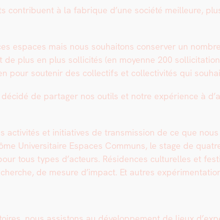
s con­tribuent à la fab­rique d’une société meilleure, plu
es espaces mais nous souhaitons con­serv­er un nom­bre li
 plus en plus sol­lic­ités (en moyenne 200 sol­lic­i­ta­ti
pour soutenir des col­lec­tifs et col­lec­tiv­ités qui souhai
s décidé de partager nos out­ils et notre expéri­ence à d’
s activ­ités et ini­tia­tives de trans­mis­sion de ce que no
ôme Uni­ver­si­taire Espaces Com­muns, le stage de qua­tre 
r tous types d’acteurs. Rési­dences cul­turelles et fes­t
e recherche, de mesure d’impact. Et autres expéri­men­ta­t
toires, nous assis­tons au développe­ment de lieux d’ex­péri­