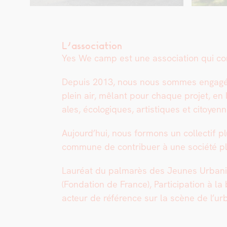
L’association
Yes We camp est une asso­ci­a­tion qui con
Depuis 2013, nous nous sommes engagés da
plein air, mêlant pour chaque pro­jet, en li
ales, écologiques, artis­tiques et citoyenn
Aujour­d’hui, nous for­mons un col­lec­tif p
com­mune de con­tribuer à une société pl
Lau­réat du pal­marès des Jeunes Urban­i
(Fon­da­tion de France), Par­tic­i­pa­tion
acteur de référence sur la scène de l’ur