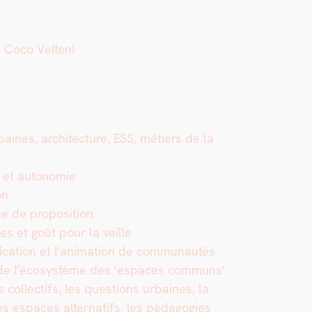
e Coco Vel­ten)
baines, archi­tec­ture, ESS, métiers de la
s
n et autonomie
ion
ce de propo­si­tion
lles et goût pour la veille
­ca­tion et l’animation de com­mu­nautés
 de l’écosystème des ‘espaces com­muns’
s col­lec­tifs, les ques­tions urbaines, la
les espaces alter­nat­ifs, les péd­a­go­gies