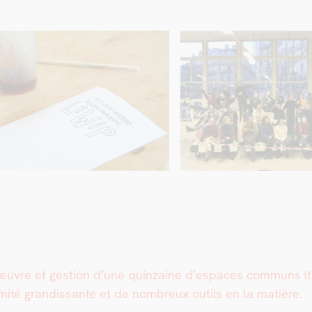
uvre et ges­tion d’une quin­zaine d’espaces com­muns (tie
­ité gran­dis­sante et de nom­breux out­ils en la matière.