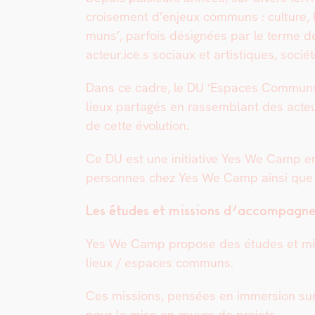
croise­ment d’en­jeux com­muns : cul­ture, ho
muns’, par­fois désignées par le terme de ‘t
acteur.ice.s soci­aux et artis­tiques, socié
Dans ce cadre, le DU ‘Espaces Com­muns’ es
lieux partagés en rassem­blant des acteur.
de cette évo­lu­tion.
Ce DU est une ini­tia­tive Yes We Camp en 
per­son­nes chez Yes We Camp ain­si que
Les études et mis­sions d’accompagn
Yes We Camp pro­pose des études et mis­si
lieux / espaces com­muns.
Ces mis­sions, pen­sées en immer­sion sur 
pour la mise en œuvre de pro­jets.