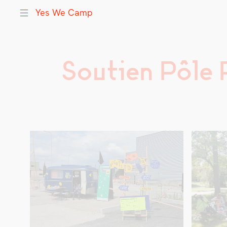
Yes We Camp
Soutien Pôle
Skip
Yes We Camp
Utilisation inventive des espaces disponibles
to
content