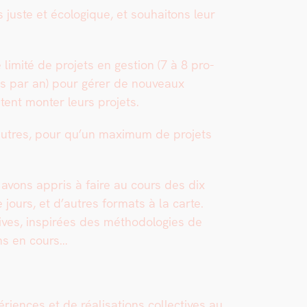
s juste et écologique, et souhaitons leur
m­ité de pro­jets en ges­tion (7 à 8 pro­
ons par an) pour gér­er de nou­veaux
t­ent mon­ter leurs pro­jets.
autres, pour qu’un max­i­mum de pro­jets
us avons appris à faire au cours des dix
jours, et d’autres for­mats à la carte.
ives, inspirées des méthodolo­gies de
ions en cours…
ences et de réal­i­sa­tions col­lec­tives au