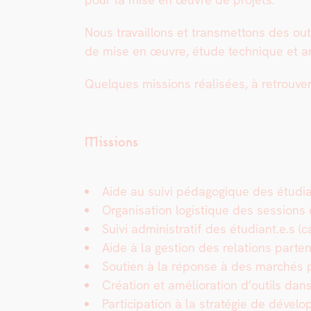
Nous tra­vail­lons et trans­met­tons des out
de mise en œuvre, étude tech­nique et arch
Quelques mis­sions réal­isées, à retrou­ver
Missions
Aide au suivi péd­a­gogique des étudian
Organ­i­sa­tion logis­tique des ses­sions
Suivi admin­is­tratif des étudiant.e.s (c
Aide à la ges­tion des rela­tions parte­n
Sou­tien à la réponse à des marchés 
Créa­tion et amélio­ra­tion d’outils 
Par­tic­i­pa­tion à la stratégie de dév