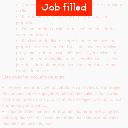
Job filled
Appli­ca­tion et développe­ment de la charte graphique
du lieu
Recrute­ment et encadrement de le.la sta­giaire
graphiste
Doc­u­men­ta­tion du site et des événe­ments (pho­to,
vidéo, archivage)
Réal­i­sa­tion de divers sup­ports de com­mu­ni­ca­tion
graphique avec le sou­tien d’un.e sta­giaire en graphisme :
pro­gramme print men­su­el, affich­es et fly­ers, mis­es en
pages, présen­ta­tions, illus­tra­tions explica­tives, mis­es à
jour des infor­ma­tions, visuels réseaux soci­aux, com­mu­
niqués de presse…
Lien avec les accueils de jours
Mise en avant du volet social du lieu à tra­vers une stratégie
de com­mu­ni­ca­tion engagée et reflé­tant les valeurs du lieu, les
prob­lé­ma­tiques de nos publics et les mes­sages forts du col­lec­tif
auprès du grand pub­lic.
Récolte d’informations pour com­mu­ni­quer auprès du grand
pub­lic (plaidoy­er et mise en avant des réal­i­sa­tions et activ­ités
des deux accueils de jour)