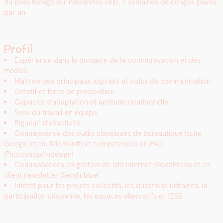
du pass Nav­i­go ou indem­nités vélo, 7 semaines de con­gés payés
par an
Profil
Expéri­ence dans le domaine de la com­mu­ni­ca­tion et des
médias
Maîtrise des prin­ci­paux logi­ciels et out­ils de com­mu­ni­ca­tion
Créatif et force de propo­si­tion
Capac­ité d’adaptation et apti­tude rela­tion­nelle
Sens du tra­vail en équipe
Rigueur et réac­tiv­ité
Con­nais­sance des out­ils clas­siques de bureau­tique (suite
Google et/ou Microsoft) et com­pé­tences en PAO
(Photoshop/Indesign)
Con­nais­sances en ges­tion de site inter­net (Word­Press) et en
client newslet­ter (Send­in­blue)
Intérêt pour les pro­jets col­lec­tifs, les ques­tions urbaines, la
par­tic­i­pa­tion citoyenne, les espaces alter­nat­ifs et l’ESS.