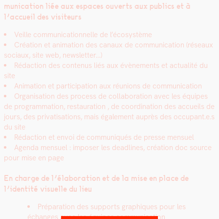
mu­ni­ca­tion
liée aux espaces ouverts aux publics et à
l’accueil des vis­i­teurs
Veille com­mu­ni­ca­tion­nelle de l’écosystème
Créa­tion et ani­ma­tion des canaux de com­mu­ni­ca­tion (réseaux
soci­aux, site web, newslet­ter…)
Rédac­tion des con­tenus liés aux évène­ments et actu­al­ité du
site
Ani­ma­tion et par­tic­i­pa­tion aux réu­nions de com­mu­ni­ca­tion
Organ­i­sa­tion des process de col­lab­o­ra­tion avec les équipes
de pro­gram­ma­tion, restau­ra­tion , de coor­di­na­tion des accueils de
jours, de
s pri­vati­sa­tions, mais égale­ment auprès des occupant.e.s
du site
Rédac­tion et envoi de com­mu­niqués de presse men­su­el
Agen­da men­su­el : impos­er les dead­lines, créa­tion doc source
pour mise en page
En charge de l’élaboration et de la mise en place de
l’identité visuelle du lieu
Pré­pa­ra­tion des sup­ports graphiques pour les
échanges avec les équipes com­mu­ni­ca­tion