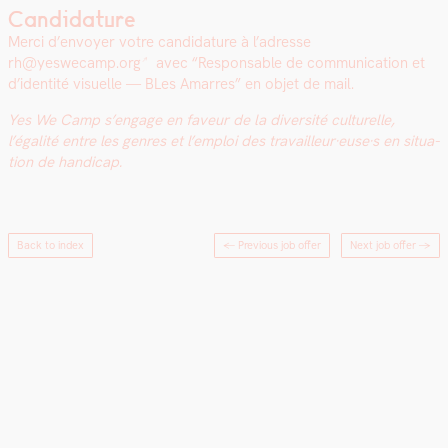
Candidature
Mer­ci d’en­voy­er votre can­di­da­ture à l’adresse
rh@yeswecamp.org
avec “Respon­s­able de com­mu­ni­ca­tion et
d’identité visuelle — BLes Amar­res” en objet de mail.
Yes We Camp s’engage en faveur de la diver­sité cul­turelle,
l’égalité entre les gen­res et l’emploi des travailleur·euse·s en sit­u­a­
tion de hand­i­cap.
Back to index
← Previous job offer
Next job offer
→