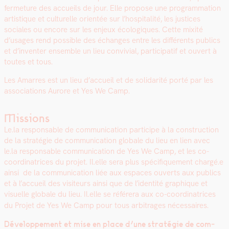
fer­me­ture des accueils de jour. Elle pro­pose une pro­gram­ma­tion
artis­tique et cul­turelle ori­en­tée sur l’hos­pi­tal­ité, les jus­tices
sociales ou encore sur les enjeux écologiques. Cette mix­ité
d’usages rend pos­si­ble des échanges entre les dif­férents publics
et d’inventer ensem­ble un lieu con­vivial, par­tic­i­patif et ouvert à
toutes et tous.
Les Amar­res est un lieu d’accueil et de sol­i­dar­ité porté par les
asso­ci­a­tions Aurore et Yes We Camp.
Missions
Le.la respon­s­able de com­mu­ni­ca­tion par­ticipe à la con­struc­tion
de la stratégie de com­mu­ni­ca­tion glob­ale du lieu en lien avec
le.la respon­s­able com­mu­ni­ca­tion de Yes We Camp, et les co-
coor­di­na­tri­ces du pro­jet. Il.elle sera plus spé­ci­fique­ment chargé.e
ain­si de la com­mu­ni­ca­tion liée aux espaces ouverts aux publics
et à l’accueil des vis­i­teurs ain­si que de l’identité graphique et
visuelle glob­ale du lieu. Il.elle se référ­era aux co-coor­di­na­tri­ces
du Pro­jet de Yes We Camp pour tous arbi­trages néces­saires.
Développe­ment et mise en place d’une stratégie de com­