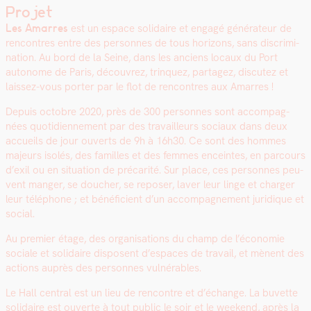
Projet
Les Amar­res
est un espace sol­idaire et engagé généra­teur de
ren­con­tres entre des per­son­nes de tous hori­zons, sans dis­crim­i­
na­tion. Au bord de la Seine, dans les anciens locaux du Port
autonome de Paris, décou­vrez, trin­quez, partagez, dis­cutez et
lais­sez-vous porter par le flot de ren­con­tres aux Amar­res !
Depuis octo­bre 2020, près de 300 per­son­nes sont accom­pa­g­
nées quo­ti­di­en­nement par des tra­vailleurs soci­aux dans deux
accueils de jour ouverts de 9h à 16h30. Ce sont des hommes
majeurs isolés, des familles et des femmes enceintes, en par­cours
d’exil ou en sit­u­a­tion de pré­car­ité. Sur place, ces per­son­nes peu­
vent manger, se douch­er, se repos­er, laver leur linge et charg­er
leur télé­phone ; et béné­fi­cient d’un accom­pa­g­ne­ment juridique et
social.
Au pre­mier étage, des organ­i­sa­tions du champ de l’é­conomie
sociale et sol­idaire dis­posent d’e­spaces de tra­vail, et mènent des
actions auprès des per­son­nes vul­nérables.
Le Hall cen­tral est un lieu de ren­con­tre et d’échange. La buvette
sol­idaire est ouverte à tout pub­lic le soir et le week­end, après la