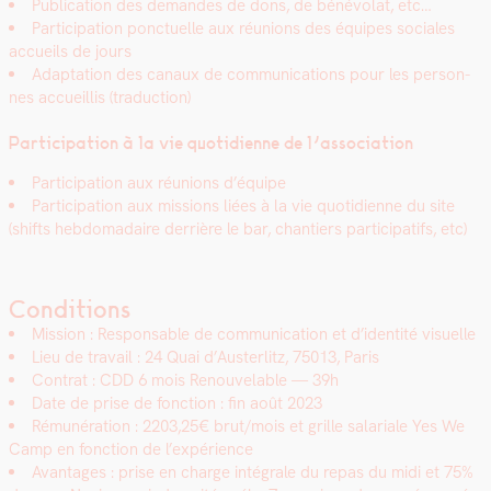
Pub­li­ca­tion des deman­des de dons, de bénévolat, etc…
Par­tic­i­pa­tion ponctuelle aux réu­nions des équipes sociales
accueils de jours
Adap­ta­tion des canaux de com­mu­ni­ca­tions pour les per­son­
nes accueil­lis (tra­duc­tion)
Par­tic­i­pa­tion à la vie quo­ti­di­enne de l’association
Par­tic­i­pa­tion aux réu­nions d’équipe
Par­tic­i­pa­tion aux mis­sions liées à la vie quo­ti­di­enne du site
(shifts heb­do­madaire der­rière le bar, chantiers par­tic­i­pat­ifs, etc)
Conditions
Mis­sion : Respon­s­able de com­mu­ni­ca­tion et d’identité visuelle
Lieu de tra­vail :
24 Quai d’Austerlitz, 75013, Paris
Con­trat : CDD 6 mois Renou­ve­lable — 39h
Date de prise de fonc­tion : fin août 2023
Rémunéra­tion : 2203,25€ brut/mois et grille salar­i­ale Yes We
Camp en fonc­tion de l’expérience
Avan­tages : prise en charge inté­grale du repas du midi et 75%