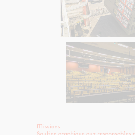
Missions
Sou­tien graphique aux respon­s­ables c