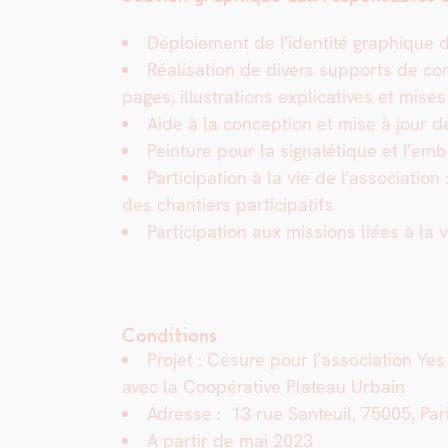
Déploiement de l’identité graphique du 
Réal­i­sa­tion de divers sup­ports de com
pages, illus­tra­tions explica­tives et mis­e
Aide à la con­cep­tion et mise à jour de
Pein­ture pour la sig­nalé­tique et l’e
Par­tic­i­pa­tion à la vie de l’associati
des chantiers par­tic­i­pat­ifs
Par­tic­i­pa­tion aux mis­sions liées à la 
Conditions
Pro­jet : Césure pour l’association Ye
avec la Coopéra­tive Plateau Urbain
Adresse : 13 rue San­teuil, 75005, Par
A par­tir de mai 2023