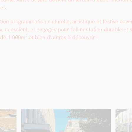
es.
ion pro­gram­ma­tion cul­turelle, artis­tique et fes­tive ouv
, con­scient, et engagés pour l’al­i­men­ta­tion durable e
e 1 000m² et bien d’autres à décou­vrir !