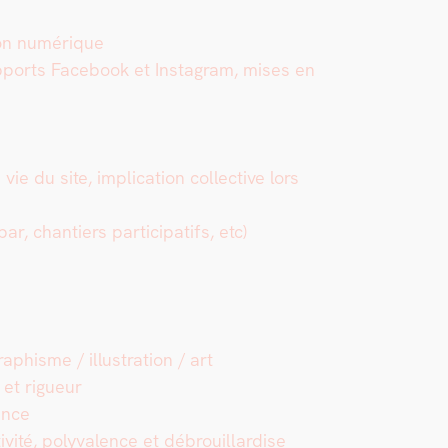
tion numérique
up­ports Face­book et Insta­gram, mis­es en
e du site, impli­ca­tion col­lec­tive lors
r, chantiers par­tic­i­pat­ifs, etc)
raphisme / illus­tra­tion / art
 et rigueur
ence
tiv­ité, poly­va­lence et débrouil­lardise