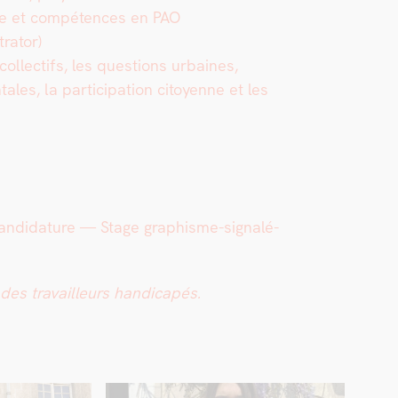
be et com­pé­tences en PAO
trator)
ol­lec­tifs, les ques­tions urbaines,
ales, la par­tic­i­pa­tion citoyenne et les
­di­da­ture — Stage graphisme-sig­nalé­
s tra­vailleurs hand­i­capés.