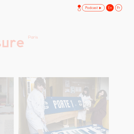
Podcast
En
Fr
sure
Paris