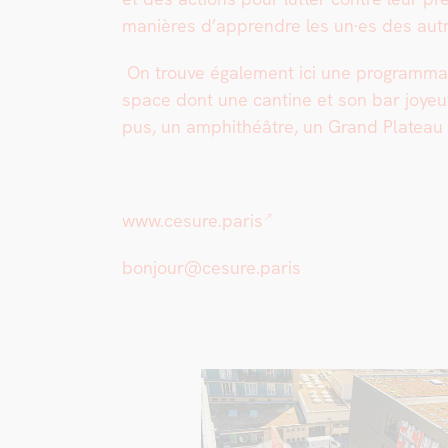
manières d’apprendre les un·es des autr
On trou­ve égale­ment ici une pro­gram­ma­t
space dont une can­tine et son bar joyeux
pus, un amphithéâtre, un Grand Plateau d
www.cesure.paris
bonjour@cesure.paris