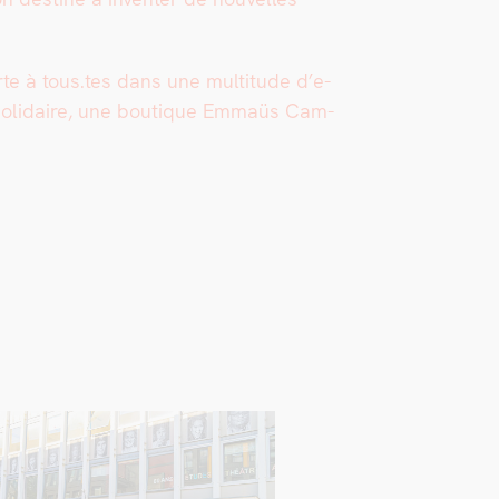
erte à tous.tes dans une mul­ti­tude d’e­
t sol­idaire, une bou­tique Emmaüs Cam­