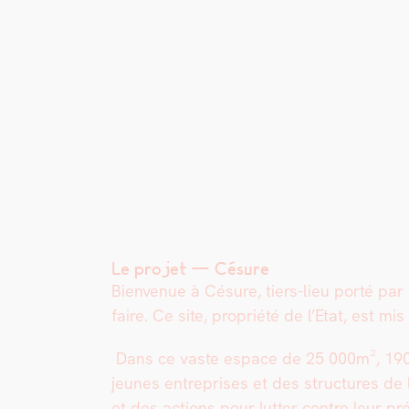
Le projet — Césure
Bien­v­enue à Césure, tiers-lieu porté par
faire. Ce site, pro­priété de l’Etat, est mis à
Dans ce vaste espace de 25 000m², 190 st
jeunes entre­pris­es et des struc­tures de
et des actions pour lut­ter con­tre leur pré­