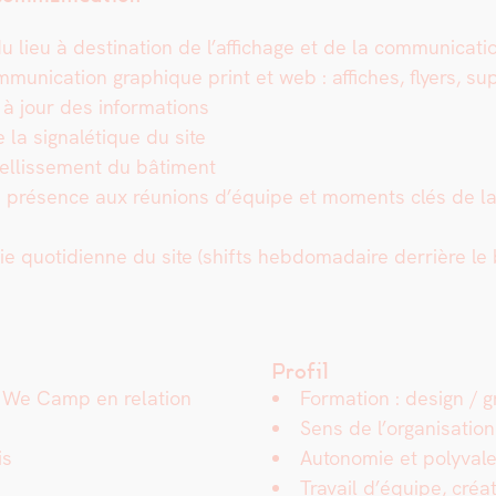
lieu à des­ti­na­tion de l’affichage et de la com­mu­ni­ca­
­mu­ni­ca­tion graphique print et web : affich­es, fly­ers, s
s à jour des infor­ma­tions
 la sig­nalé­tique du site
mbellissement du bâti­ment
on : présence aux réu­nions d’équipe et moments clés de la vi
vie quo­ti­di­enne du site (shifts heb­do­madaire der­rière le ba
Profil
s We Camp en rela­tion
For­ma­tion : design / g
Sens de l’organisation
is
Autonomie et poly­va­l
Tra­vail d’équipe, c
réa­