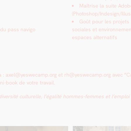
Maîtrise la suite Ado
(Photoshop/Indesign/Illus
Goût pour les pro­jets c
du pass nav­i­go
sociales et envi­ron­nemen­t
espaces alter­nat­ifs
re à : axel@yeswecamp.org et rh@yeswecamp.org avec “Can
i-book de votre tra­vail.
r­sité cul­turelle, l’égalité hommes-femmes et l’emploi de