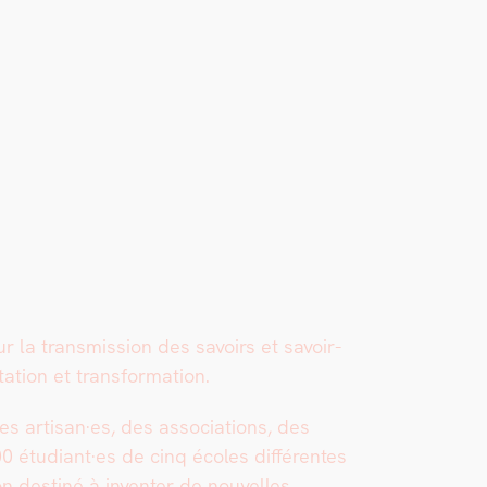
 la trans­mis­sion des savoirs et savoir-
a­tion et trans­for­ma­tion.
 artisan·es, des asso­ci­a­tions, des
00 étudiant·es de cinq écoles dif­férentes
ion des­tiné à inven­ter de nou­velles