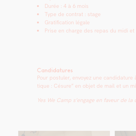
Durée : 4 à 6 mois
Type de con­trat : stage
Grat­i­fi­ca­tion légale
Prise en charge des repas du midi et 
Candidatures
Pour pos­tuler, envoyez une can­di­da­tu
tique : Césure” en objet de mail et un min
Yes We Camp s’engage en faveur de la dive