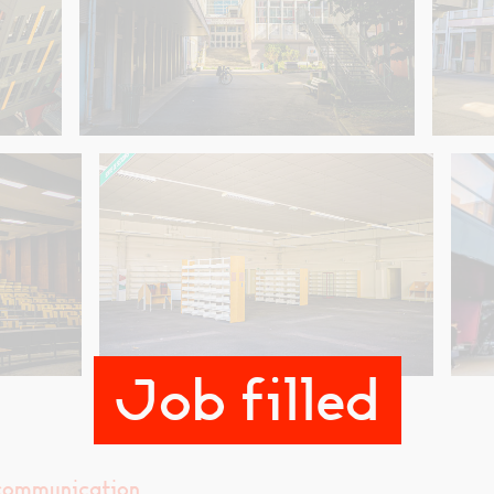
Job filled
om­mu­ni­ca­tion