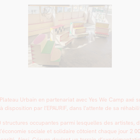
 Plateau Urbain en parte­nar­i­at avec Yes We Camp axé sur
 dis­po­si­tion par l’EPAU­RIF, dans l’attente de sa réha­bil­i­t
ruc­tures occu­pantes par­mi lesquelles des artistes, des
 l’économie sociale et sol­idaire côtoient chaque jour 2 0
car­ité. Ain­si, Césure devient un ter­rain d’ex­péri­men­ta­t