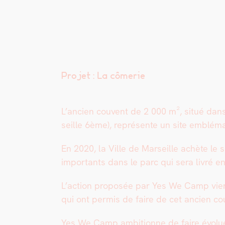
Projet : La cômerie
L’ancien cou­vent de 2 000 m², situé dans
seille 6ème), représente un site emblé­ma­
En 2020, la Ville de Mar­seille achète le 
impor­tants dans le parc qui sera livré e
L’ac­tion pro­posée par Yes We Camp vien
qui ont per­mis de faire de cet ancien cou
Yes We Camp ambi­tionne de faire évoluer 