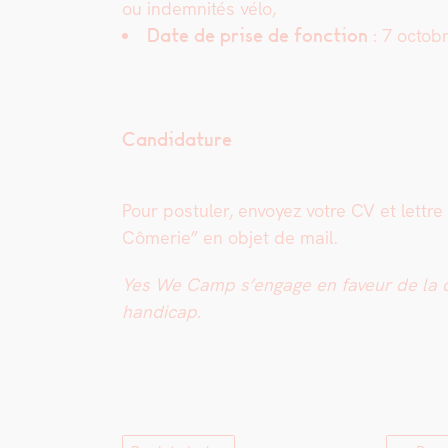
ou indem­nités vélo,
Date de prise de fonc­tion
: 7 octo­b
Candidature
Pour pos­tuler, envoyez votre CV et let­tre
Cômerie” en objet de mail.
Yes We Camp s’engage en faveur de la diver­
hand­i­cap.