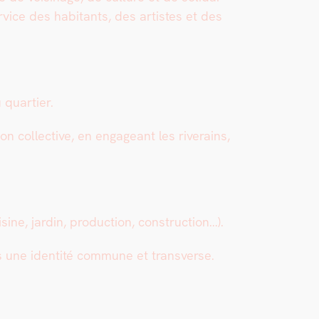
r­vice des habi­tants, des artistes et des
quarti­er.
n col­lec­tive, en engageant les riverains,
­sine, jardin, pro­duc­tion, con­struc­tion…).
 une iden­tité com­mune et trans­verse.