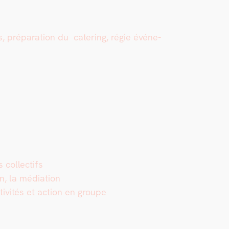
 pré­pa­ra­tion du cater­ing, régie événe­
 col­lec­tifs
, la médi­a­tion
activ­ités et action en groupe