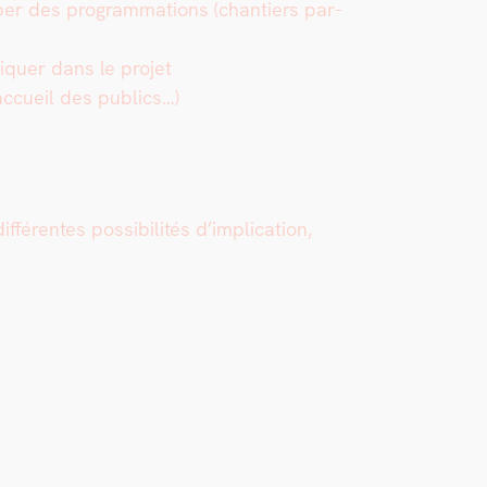
p­per des pro­gram­ma­tions (chantiers par­
li­quer dans le pro­jet
, accueil des publics…)
f­férentes pos­si­bil­ités d’implication,