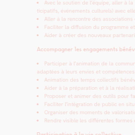
Avec le sou­tien de l’équipe, aller à la
tic­i­pat­ifs, événe­ments cul­turels) avec ell
Aller à la ren­con­tre des asso­ci­a­tion
Faciliter la dif­fu­sion du pro­gramme e
Aider à créer des nou­veaux parte­nar­i
Accom­pa­g­n­er les engage­ments bénév
Par­ticiper à l’animation de la com­mu­nau
adap­tées à leurs envies et com­pé­tence
Ani­ma­tion des temps col­lec­tifs béné
Aider à la pré­pa­ra­tion et à la réal­i­s
Pro­pos­er et ani­mer des out­ils pour fa
Faciliter l’intégration de pub­lic en sit
Organ­is­er des moments de val­ori­sa­
Ren­dre vis­i­ble les dif­férentes formes
Par­tic­i­pa­tion à la vie col­lec­tive