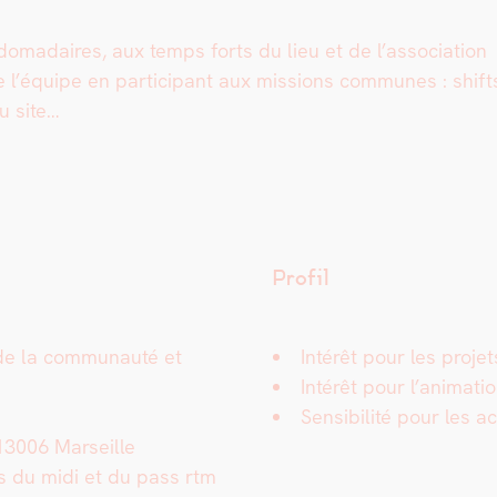
­do­madaires, aux temps forts du lieu et de l’association
l’équipe en par­tic­i­pant aux mis­sions com­munes : shifts,
du site…
Profil
 de la com­mu­nauté et
Intérêt pour les pro­jets
Intérêt pour l’animation
Sen­si­bil­ité pour les 
 13006 Mar­seille
s du midi et du pass rtm