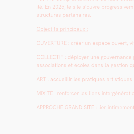
ité. En 2025, le site s’ouvre pro­gres­sive
struc­tures parte­naires.
Objec­tifs prin­ci­paux :
OUVERTURE : créer un espace ouvert, vivan
COLLECTIF : déploy­er une gou­ver­nance par
asso­ci­a­tions et écoles dans la ges­tion quo
ART : accueil­lir les pra­tiques artis­tiques
MIXITÉ : ren­forcer les liens intergénéra­tionn
APPROCHE GRAND SITE : lier intime­ment le