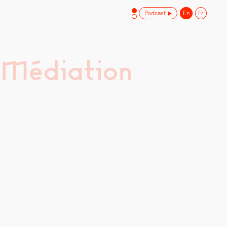
Podcast
En
Fr
 Médiation