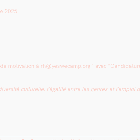
re 2025
 de moti­va­tion à
rh@yeswecamp.org
avec “Can­di­da­tur
sité cul­turelle, l’égalité entre les gen­res et l’emploi de