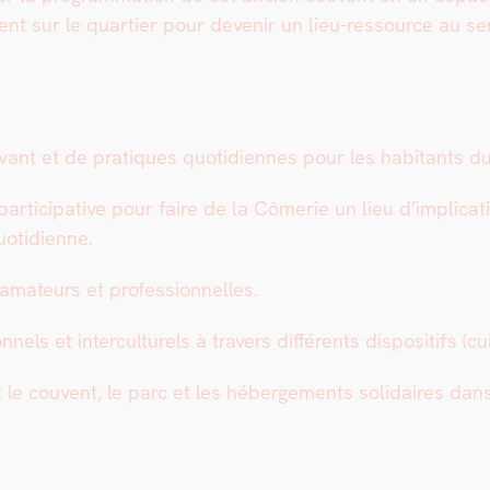
­ment sur le quarti­er pour devenir un lieu-ressource au se
t et de pra­tiques quo­ti­di­ennes pour les habi­tants du 
­tic­i­pa­tive pour faire de la Cômerie un lieu d’implicatio
­ti­di­enne.
 ama­teurs et pro­fes­sion­nelles.
els et inter­cul­turels à tra­vers dif­férents dis­posi­tifs (cui
 cou­vent, le parc et les héberge­ments sol­idaires dans