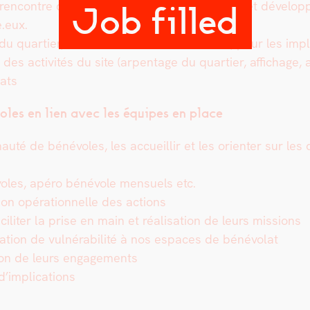
 ren­con­tre du pub­lic leur présen­ter le pro­jet, et dévelo
Job filled
e.eux.
s du quarti­er, des étab­lisse­ments sco­laires, pour les imp
t des activ­ités du site (arpen­t­age du quarti­er, affichage
­ats
­oles en lien avec les équipes en place
té de bénév­oles, les accueil­lir et les ori­en­ter sur les di
s
v­oles, apéro bénév­ole men­su­els etc.
a­tion opéra­tionnelle des actions
ciliter la prise en main et réal­i­sa­tion de leurs mis­sions
­u­a­tion de vul­néra­bil­ité à nos espaces de bénévolat
tion de leurs engage­ments
 d’implications