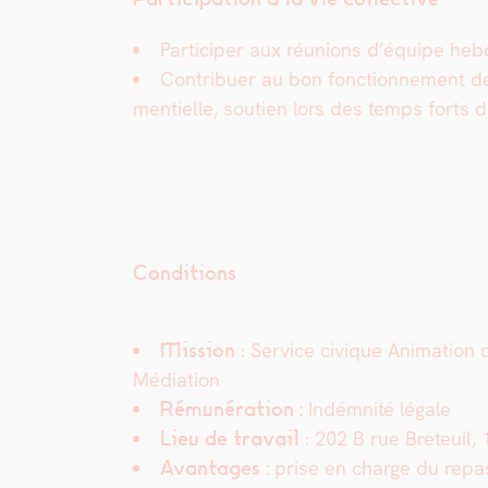
Par­ticiper aux réu­nions d’équipe heb
Con­tribuer au bon fonc­tion­nement de 
men­tielle, sou­tien lors des temps forts 
Conditions
Mis­sion
: Ser­vice civique Ani­ma­tion
Médi­a­tion
Rémunéra­tion :
Indém­nité légale
Lieu de tra­vail
: 202 B rue Bre­teuil,
Avan­tages :
prise en charge du repa