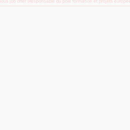
ous job offer
[Responsable du pôle formation et projets europé