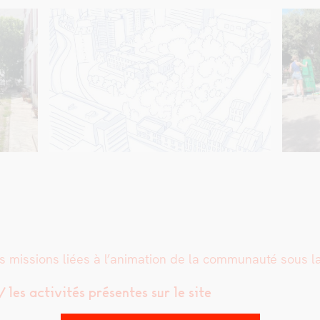
mis­sions liées à l’animation de la com­mu­nauté sous la d
/ les activ­ités présentes sur le site