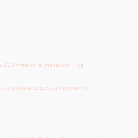
e SC Ani­ma­tion et médi­a­tion — La
s travailleur·euse·s en sit­u­a­tion de