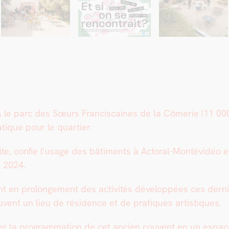
 le parc des Sœurs Fran­cis­caines de la Cômerie (11 000 
tique pour le quarti­er.
site, con­fie l’usage des bâti­ments à Actoral-Mon­tévidéo 
n 2024.
t en pro­longe­ment des activ­ités dévelop­pées ces dern
­vent un lieu de rési­dence et de pra­tiques artis­tiques.
la pro­gram­ma­tion de cet ancien cou­vent en un espace de