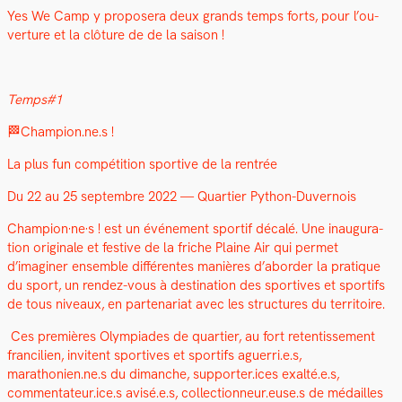
Yes We Camp y pro­posera deux grands temps forts, pour l’ou­
ver­ture et la clô­ture de de la sai­son !
Temps#1
🏁Champion.ne.s !
La plus fun com­péti­tion sportive de la ren­trée
Du 22 au 25 sep­tem­bre 2022 — Quarti­er Python-Duver­nois
Champion·ne·s ! est un événe­ment sportif décalé. Une inau­gu­ra­
tion orig­i­nale et fes­tive de la friche Plaine Air qui per­met
d’imaginer ensem­ble dif­férentes manières d’aborder la pra­tique
du sport, un ren­dez-vous à des­ti­na­tion des sportives et sportifs
de tous niveaux, en parte­nar­i­at avec les struc­tures du ter­ri­toire.
Ces pre­mières Olympiades de quarti­er, au fort reten­tisse­ment
fran­cilien, invi­tent sportives et sportifs aguerri.e.s,
marathonien.ne.s du dimanche, supporter.ices exalté.e.s,
commentateur.ice.s avisé.e.s, collectionneur.euse.s de médailles