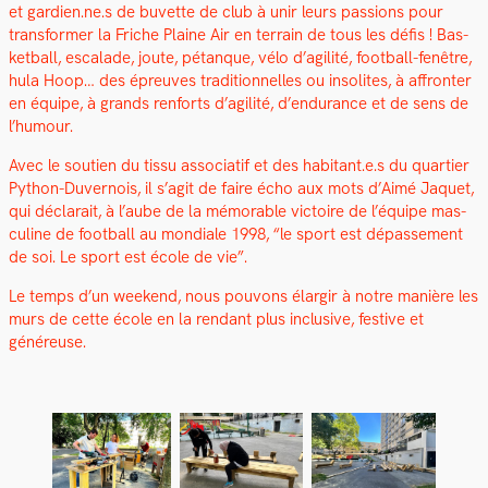
et gardien.ne.s de buvette de club à unir leurs pas­sions pour
trans­former la Friche Plaine Air en ter­rain de tous les défis ! Bas­
ket­ball, escalade, joute, pétanque, vélo d’agilité, foot­ball-fenêtre,
hula Hoop… des épreuves tra­di­tion­nelles ou inso­lites, à affron­ter
en équipe, à grands ren­forts d’agilité, d’endurance et de sens de
l’humour.
Avec le sou­tien du tis­su asso­ci­atif et des habitant.e.s du quarti­er
Python-Duver­nois, il s’agit de faire écho aux mots d’Aimé Jaquet,
qui déclarait, à l’aube de la mémorable vic­toire de l’équipe mas­
cu­line de foot­ball au mon­di­ale 1998, “le sport est dépasse­ment
de soi. Le sport est école de vie”.
Le temps d’un week­end, nous pou­vons élargir à notre manière les
murs de cette école en la ren­dant plus inclu­sive, fes­tive et
généreuse.