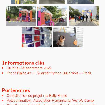
Informations clés
Du 22 au 25 sep­tem­bre 2022
Friche Plaine Air — Quarti­er Python-Duver­nois — Paris
Partenaires
Coor­di­na­tion du pro­jet : La Belle Friche
Volet ani­ma­tion : Asso­ci­a­tion Human­i­taria, Yes We Camp