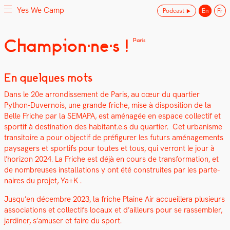
Yes We Camp
Podcast
En
Fr
Skip
Champion·ne·s !
Paris
Yes We Camp
Utilisation inventive des espaces disponibles
to
content
En quelques mots
Dans le 20e arrondisse­ment de Paris, au cœur du quarti­er
Python-Duver­nois, une grande friche, mise à dis­po­si­tion de la
Belle Friche par la SEMAPA, est amé­nagée en espace col­lec­tif et
sportif à des­ti­na­tion des habitant.e.s du quarti­er. Cet urban­isme
tran­si­toire a pour objec­tif de pré­fig­ur­er les futurs amé­nage­ments
paysagers et sportifs pour toutes et tous, qui ver­ront le jour à
l’hori­zon 2024. La Friche est déjà en cours de trans­for­ma­tion, et
de nom­breuses instal­la­tions y ont été con­stru­ites par les parte­
naires du pro­jet, Ya+K .
Jusqu’en décem­bre 2023, la friche Plaine Air accueillera plusieurs
asso­ci­a­tions et col­lec­tifs locaux et d’ailleurs pour se rassem­bler,
jar­diner, s’amuser et faire du sport.