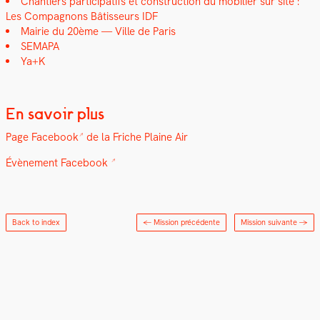
Chantiers par­tic­i­pat­ifs et con­struc­tion du mobili­er sur site :
Les Com­pagnons Bâtis­seurs IDF
Mairie du 20ème — Ville de Paris
SEMAPA
Ya+K
En savoir plus
Page
Face­book
de la Friche Plaine Air
Évène­ment Face­book
Back to index
← Mission précédente
Mission suivante
→