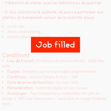
- Médi­a­tion et ate­lier avec les habitant.e.s du quarti­er
- Si le.a volon­taire le souhaite, iel pour­ra par­ticiper aux
ate­liers et événe­ments autour de la mobil­ité douce:
sor­tie vélo
Ate­lier éman­ci­pa­tion
ate­liers répa­ra­tion de vélo
Job filled
Conditions
Lieu de tra­vail :
47 impasse du doc­teur Bon­fils, 13008 Mar­
seille
Équipe :
Encadré.e par la respon­s­able pro­gram­ma­tion
Con­di­tions :
Ser­vice Civique 8 mois
— 28h
Date de prise de fonc­tion
: 1er mars 2023
Rémunéra­tion :
Indem­nité légale ser­vice civique
Avan­tages :
Pass trans­ports ou indem­nités vélo pris en
charge à 100% par l’association + repas pris en charge inté­grale­
ment