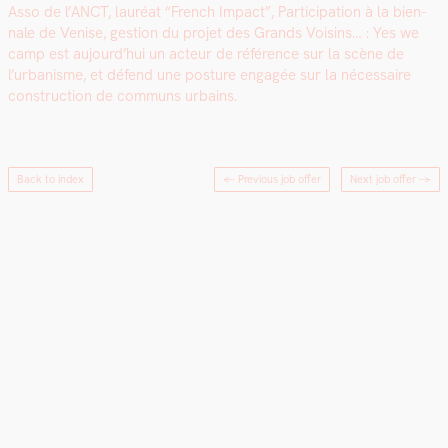
Asso de l’ANCT, lau­réat “French Impact”, Par­tic­i­pa­tion à la bien­
nale de Venise, ges­tion du pro­jet des Grands Voisins… : Yes we
camp est aujourd’hui un acteur de référence sur la scène de
l’urbanisme, et défend une pos­ture engagée sur la néces­saire
con­struc­tion de com­muns urbains.
Back to index
← Previous job offer
Next job offer
→