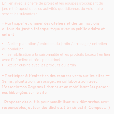
En lien avec la cheffe de pro­jet et les équipes s’occupant du
jardin thérapeu­tique, les activ­ités quo­ti­di­ennes du volon­taire
seront les suiv­antes :
- Par­ticiper et ani­mer des ate­liers et des ani­ma­tions
autour du jardin thérapeu­tique avec un pub­lic adulte et
enfant
Ate­lier plan­ta­tion / entre­tien du jardin / arrosage / entre­tien
du poulailler
Sen­si­bil­i­sa­tion à la saison­nal­ité et les pro­duits locaux ( en lien
avec l’infirmière et l’équipe cui­sine)
Ate­lier cui­sine avec les pro­duits du jardin
- Par­ticiper à l’entretien des espaces verts sur les sites —
Semis, plan­ta­tion, arrosage… en col­lab­o­ra­tion avec
l’association Paysans Urbains et en mobil­isant les per­son­
nes hébergées sur le site
-
Pro­pos­er des out­ils pour sen­si­bilis­er aux démarch­es eco-
respon­s­ables, autour des déchets ( tri sélec­tif, Com­post… )