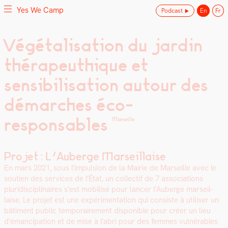
Yes We Camp
Podcast
En
Fr
Skip
Végétalisation du jardin
Yes We Camp
Utilisation inventive des espaces disponibles
to
thérapeuthique et
content
sensibilisation autour des
démarches éco-
responsables
Marseille
Projet : L’Auberge Marseillaise
En mars 2021, sous l’impulsion de la Mairie de Mar­seille avec le
sou­tien des ser­vices de l’État, un col­lec­tif de 7 asso­ci­a­tions
pluridis­ci­plinaires s’est mobil­isé pour lancer l’Auberge mar­seil­
laise. Le pro­jet est une expéri­men­ta­tion qui con­siste à utilis­er un
bâti­ment pub­lic tem­po­raire­ment disponible pour créer un lieu
d’émancipation et de mise à l’abri pour des femmes vul­nérables