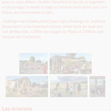
avec ou sans enfants, faciliter l’insertion et l’accès au loge­ment,
et encour­ager la mix­ité d’usage et l’activité asso­cia­tive pour con­
tribuer aux dynamiques locales.
L’Auberge mar­seil­laise prend place dans l’Auberge de Jeunesse
Bon­n­eveine, tem­po­raire­ment fer­mée, située dans les quartiers
Sud de Mar­seille, à 300m des plages du Pra­do et 3 KM du parc
nation­al des Calan­ques.
Les missions