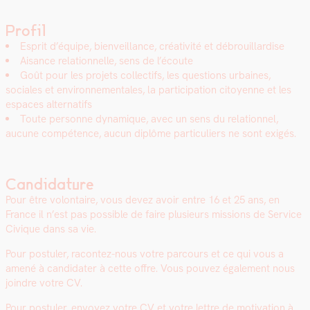
Profil
Esprit d’équipe, bien­veil­lance, créa­tiv­ité et débrouil­lardise
Aisance rela­tion­nelle, sens de l’écoute
Goût pour les pro­jets col­lec­tifs, les ques­tions urbaines,
sociales et envi­ron­nemen­tales, la par­tic­i­pa­tion citoyenne et les
espaces alter­nat­ifs
Toute per­son­ne dynamique, avec un sens du rela­tion­nel,
aucune com­pé­tence, aucun diplôme par­ti­c­uliers ne sont exigés.
Candidature
Pour être volon­taire, vous devez avoir entre 16 et 25 ans, en
France il n’est pas pos­si­ble de faire plusieurs mis­sions de Ser­vice
Civique dans sa vie.
Pour pos­tuler, racon­tez-nous votre par­cours et ce qui vous a
amené à can­di­dater à cette offre. Vous pou­vez égale­ment nous
join­dre votre CV.
Pour pos­tuler, envoyez votre CV et votre let­tre de moti­va­tion à