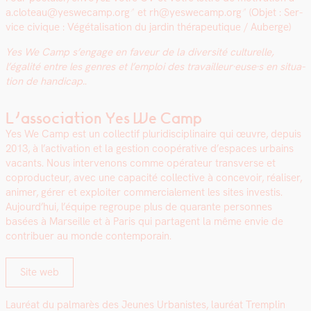
a.cloteau@yeswecamp.org
et
rh@yeswecamp.org
(Objet : Ser­
vice civique : Végé­tal­i­sa­tion du jardin thérapeu­tique / Auberge)
Yes We Camp s’engage en faveur de la diver­sité cul­turelle,
l’égalité entre les gen­res et l’emploi des travailleur·euse·s en sit­u­a­
tion de hand­i­cap.
.
L’association Yes We Camp
Yes We Camp est un col­lec­tif pluridis­ci­plinaire qui œuvre, depuis
2013, à l’activation et la ges­tion coopéra­tive d’espaces urbains
vacants. Nous inter­venons comme opéra­teur trans­verse et
copro­duc­teur, avec une capac­ité col­lec­tive à con­cevoir, réalis­er,
ani­mer, gér­er et exploiter com­mer­ciale­ment les sites investis.
Aujourd’hui, l’équipe regroupe plus de quar­ante per­son­nes
basées à Mar­seille et à Paris qui parta­gent la même envie de
con­tribuer au monde con­tem­po­rain.
Site web
Lau­réat du pal­marès des Jeunes Urban­istes, lau­réat Trem­plin