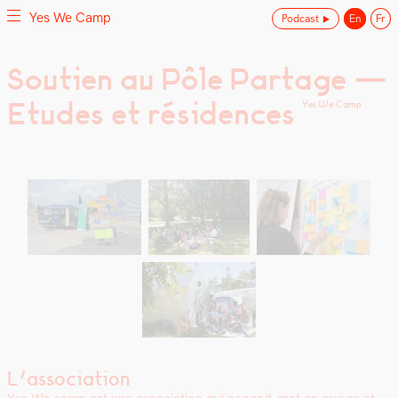
Yes We Camp
Podcast
En
Fr
Skip
Soutien au Pôle Partage —
Yes We Camp
Utilisation inventive des espaces disponibles
to
Etudes et résidences
content
Yes We Camp
L’association