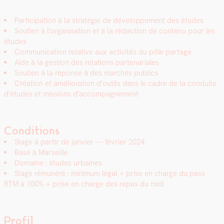
Par­tic­i­pa­tion à la stratégie de développe­ment des études
Sou­tien à l’organisation et à la rédac­tion de con­tenu pour les
études
Com­mu­ni­ca­tion rel­a­tive aux activ­ités du pôle partage
Aide à la ges­tion des rela­tions parte­nar­i­ales
Sou­tien à la réponse à des marchés publics
Créa­tion et amélio­ra­tion d’outils dans le cadre de la con­duite
d’études et mis­sions d’accompagnement
Conditions
Stage à par­tir de jan­vi­er — févri­er 2024
Basé à Mar­seille
Domaine : études urbaines
Stage rémunéré : min­i­mum légal + prise en charge du pass
RTM à 100% + prise en charge des repas du midi
Profil