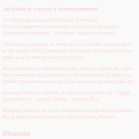
Les études et mis­sions d’accompagnement
Yes We Camp pro­pose des études et mis­sions
d’accompagnement à des­ti­na­tion de por­teurs de pro­jets
d’urbanisme tran­si­toire / tiers-lieux / espaces com­muns.
Ces mis­sions, pen­sées en immer­sion sur site (des accom­pa­g­nés
et des pro­jets YWC) per­me­t­tent de dessin­er les con­di­tions opti­
males pour la mise en œuvre de pro­jets.
Nous tra­vail­lons et trans­met­tons des out­ils en matière de : mod­
èle économique, de gou­ver­nance, de restau­ra­tion, juridique, cal­
en­dri­er de mise en œuvre, étude tech­nique et archi­tec­turale, etc.
Quelques mis­sions réal­isées, à retrou­ver sur notre site :
Vil­lage
des ini­tia­tives
;
Hôpi­tal Char­i­al
;
Saisons Zéro
Quelques mis­sions en cours, aux­quelles vous pour­rez par­ticiper :
Bourg Saint Mau­rice, Saint Père Marc en Poulet, Roubaix…
Missions