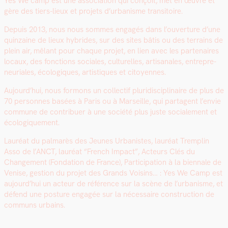
Yes We camp est une asso­ci­a­tion qui conçoit, met en œuvre et
gère des tiers-lieux et pro­jets d’urbanisme tran­si­toire.
Depuis 2013, nous nous sommes engagés dans l’ouverture d’une
quin­zaine de lieux hybrides, sur des sites bâtis ou des ter­rains de
plein air, mêlant pour chaque pro­jet, en lien avec les parte­naires
locaux, des fonc­tions sociales, cul­turelles, arti­sanales, entre­pre­
neuri­ales, écologiques, artis­tiques et citoyennes.
Aujour­d’hui, nous for­mons un col­lec­tif pluridis­ci­plinaire de plus de
70 per­son­nes basées à Paris ou à Mar­seille, qui parta­gent l’en­vie
com­mune de con­tribuer à une société plus juste sociale­ment et
écologique­ment.
Lau­réat du pal­marès des Jeunes Urban­istes, lau­réat Trem­plin
Asso de l’ANCT, lau­réat “French Impact”, Acteurs Clés du
Change­ment (Fon­da­tion de France), Par­tic­i­pa­tion à la bien­nale de
Venise, ges­tion du pro­jet des Grands Voisins… : Yes We Camp est
aujourd’hui un acteur de référence sur la scène de l’urbanisme, et
défend une pos­ture engagée sur la néces­saire con­struc­tion de
com­muns urbains.