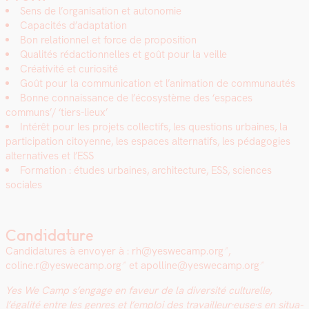
Sens de l’organisation et autonomie
Capac­ités d’adaptation
Bon rela­tion­nel et force de propo­si­tion
Qual­ités rédac­tion­nelles et goût pour la veille
Créa­tiv­ité et curiosité
Goût pour la com­mu­ni­ca­tion et l’animation de com­mu­nautés
Bonne con­nais­sance de l’écosystème des ‘espaces
communs’/ ‘tiers-lieux’
Intérêt pour les pro­jets col­lec­tifs, les ques­tions urbaines, la
par­tic­i­pa­tion citoyenne, les espaces alter­nat­ifs, les péd­a­go­gies
alter­na­tives et l’ESS
For­ma­tion : études urbaines, archi­tec­ture, ESS, sci­ences
sociales
Candidature
Can­di­da­tures à envoy­er à :
rh@yeswecamp.org
,
coline.r@yeswecamp.org
et
apolline@yeswecamp.org
Yes We Camp s’engage en faveur de la diver­sité cul­turelle,
l’égalité entre les gen­res et l’emploi des travailleur·euse·s en sit­u­a­