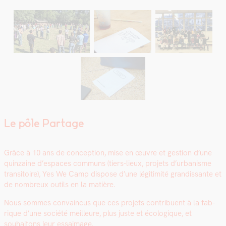
Le pôle Partage
Grâce à 10 ans de con­cep­tion, mise en œuvre et ges­tion d’une
quin­zaine d’espaces com­muns (tiers-lieux, pro­jets d’urbanisme
tran­si­toire), Yes We Camp dis­pose d’une légitim­ité gran­dis­sante et
de nom­breux out­ils en la matière.
Nous sommes con­va­in­cus que ces pro­jets con­tribuent à la fab­
rique d’une société meilleure, plus juste et écologique, et
souhaitons leur essaim­age.