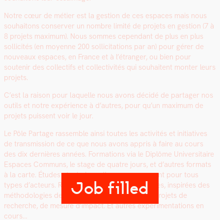
Notre cœur de méti­er est la ges­tion de ces espaces mais nous
souhaitons con­serv­er un nom­bre lim­ité de pro­jets en ges­tion (7 à
8 pro­jets max­i­mum). Nous sommes cepen­dant de plus en plus
sol­lic­ités (en moyenne 200 sol­lic­i­ta­tions par an) pour gér­er de
nou­veaux espaces, en France et à l’étranger, ou bien pour
soutenir des col­lec­tifs et col­lec­tiv­ités qui souhait­ent mon­ter leurs
pro­jets.
C’est la rai­son pour laque­lle nous avons décidé de partager nos
out­ils et notre expéri­ence à d’autres, pour qu’un max­i­mum de
pro­jets puis­sent voir le jour.
Le Pôle Partage rassem­ble ain­si toutes les activ­ités et ini­tia­tives
de trans­mis­sion de ce que nous avons appris à faire au cours
des dix dernières années. For­ma­tions via le Diplôme Uni­ver­si­taire
Espaces Com­muns, le stage de qua­tre jours, et d’autres for­mats
à la carte. Études et mis­sions d’accompagnement pour tous
Job filled
types d’acteurs. Rési­dences cul­turelles et fes­tives, inspirées des
méthodolo­gies de per­ma­nence archi­tec­turale. Pro­jets de
recherche, de mesure d’impact. Et autres expéri­men­ta­tions en
cours…