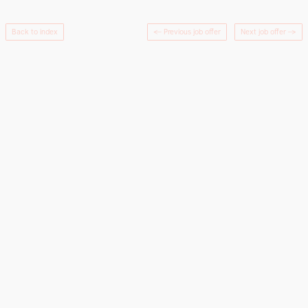
Back to index
← Previous job offer
Next job offer
→
Facebook
Instagram
Credits