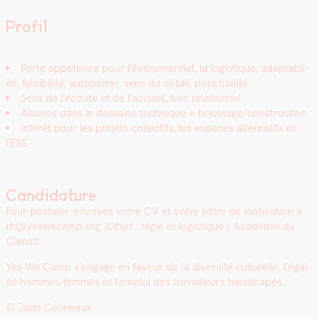
Profil
Forte appé­tence pour l’événe­men­tiel, la logis­tique, adapt­abil­
ité, flex­i­bil­ité, autonomie, sens du détail, ponc­tu­al­ité
Sens de l’écoute et de l’accueil, bon rela­tion­nel
Aisance dans le domaine tech­nique + bricolage/construction
Intérêt pour les pro­jets col­lec­tifs, les espaces alter­nat­ifs et
l’ESS
Candidature
Pour pos­tuler, envoyez votre CV et votre let­tre de moti­va­tion à
rh@yeswecamp.org,
(Objet : régie et logis­tique / Académie du
Cli­mat)
Yes We Ca
mp s’en­gage en faveur de la diver­sité cul­turelle, l’é­gal­
ité hommes-femmes et l’emploi des tra­vailleurs hand­i­capés.
© Jade Col­in­eaux