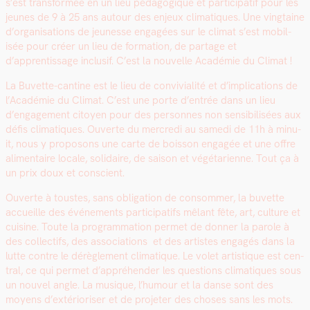
s’est trans­for­mée en un lieu péd­a­gogique et par­tic­i­patif pour les
jeunes de 9 à 25 ans autour des enjeux cli­ma­tiques. Une ving­taine
d’organisations de jeunesse engagées sur le cli­mat s’est mobil­
isée pour créer un lieu de for­ma­tion, de partage et
d’apprentissage inclusif. C’est la nou­velle Académie du Cli­mat !
La Buvette-can­tine est le lieu de con­vivi­al­ité et d’implications de
l’Académie du Cli­mat. C’est une porte d’entrée dans un lieu
d’engagement citoyen pour des per­son­nes non sen­si­bil­isées aux
défis cli­ma­tiques. Ouverte du mer­cre­di au same­di de 11h à minu­
it, nous y pro­posons une carte de bois­son engagée et une offre
ali­men­taire locale, sol­idaire, de sai­son et végé­tari­enne. Tout ça à
un prix doux et con­scient.
Ouverte à tou­stes, sans oblig­a­tion de con­som­mer, la buvette
accueille des événe­ments par­tic­i­pat­ifs mêlant fête, art, cul­ture et
cui­sine. Toute la pro­gram­ma­tion per­met de don­ner la parole à
des col­lec­tifs, des asso­ci­a­tions et des artistes engagés dans la
lutte con­tre le dérè­gle­ment cli­ma­tique. Le volet artis­tique est cen­
tral, ce qui per­met d’appréhender les ques­tions cli­ma­tiques sous
un nou­v­el angle. La musique, l’humour et la danse sont des
moyens d’extérioriser et de pro­jeter des choses sans les mots.