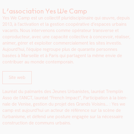
L’association Yes We Camp
Yes We Camp est un col­lec­tif pluridis­ci­plinaire qui œuvre, depuis
2013, à l’activation et la ges­tion coopéra­tive d’espaces urbains
vacants. Nous inter­venons comme opéra­teur trans­verse et
copro­duc­teur, avec une capac­ité col­lec­tive à con­cevoir, réalis­er,
ani­mer, gér­er et exploiter com­mer­ciale­ment les sites investis.
Aujourd’hui, l’équipe regroupe plus de quar­ante per­son­nes
basées à Mar­seille et à Paris qui parta­gent la même envie de
con­tribuer au monde con­tem­po­rain.
Site web
Lau­réat du pal­marès des Jeunes Urban­istes, lau­réat Trem­plin
Asso de l’ANCT, lau­réat “French Impact”, Par­tic­i­pa­tion à la bien­
nale de Venise, ges­tion du pro­jet des Grands Voisins… : Yes we
camp est aujourd’hui un acteur de référence sur la scène de
l’urbanisme, et défend une pos­ture engagée sur la néces­saire
con­struc­tion de com­muns urbains.