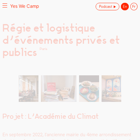
Yes We Camp
Podcast
En
Fr
Skip
Régie et logistique
Yes We Camp
Utilisation inventive des espaces disponibles
to
d’événements privés et
content
publics
Paris
Projet : L’Académie du Climat
En sep­tem­bre 2022, l’ancienne mairie du 4ème arrondisse­ment