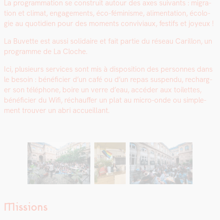
La pro­gram­ma­tion se con­stru­it autour des axes suiv­ants : migra­
tion et cli­mat, engage­ments, éco-fémin­isme, ali­men­ta­tion, écolo­
gie au quo­ti­di­en pour des moments con­vivi­aux, fes­tifs et joyeux !
La Buvette est aus­si sol­idaire et fait par­tie du réseau Car­il­lon, un
pro­gramme de La Cloche.
Ici, plusieurs ser­vices sont mis à dis­po­si­tion des per­son­nes dans
le besoin : béné­fici­er d’un café ou d’un repas sus­pendu, recharg­
er son télé­phone, boire un verre d’eau, accéder aux toi­lettes,
béné­fici­er du Wifi, réchauf­fer un plat au micro-onde ou sim­ple­
ment trou­ver un abri accueil­lant.
Missions