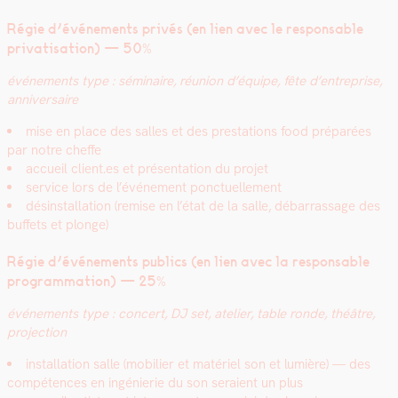
Régie d’événements privés (en lien avec le respon­s­able
pri­vati­sa­tion) — 50%
événe­ments type : sémi­naire, réu­nion d’équipe, fête d’entreprise,
anniver­saire
mise en place des salles et des presta­tions food pré­parées
par notre cheffe
accueil client.es et présen­ta­tion du pro­jet
ser­vice lors de l’événe­ment ponctuelle­ment
désin­stal­la­tion (remise en l’état de la salle, débar­ras­sage des
buf­fets et plonge)
Régie d’événe­ments publics (en lien avec la respon­s­able
pro­gram­ma­tion) — 25%
événe­ments type : con­cert, DJ set, ate­lier, table ronde, théâtre,
pro­jec­tion
instal­la­tion salle (mobili­er et matériel son et lumière) — des
com­pé­tences en ingénierie du son seraient un plus