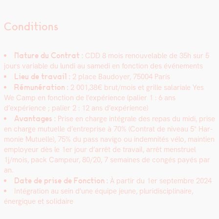
Conditions
Nature du Con­trat :
CDD 8 mois renou­ve­lable de 35h sur 5
jours vari­able du lun­di au same­di en fonc­tion des événe­ments
Lieu de tra­vail :
2 place Bau­doy­er, 75004
Paris
Rémunéra­tion :
2 001,38€ brut/mois et grille salar­i­ale Yes
We Camp en fonc­tion de l’expérience (palier 1 : 6 ans
d’expérience ; palier 2 : 12 ans d’expérience)
Avan­tages :
Prise en charge inté­grale des repas du midi, prise
en charge mutuelle d’entreprise à 70% (Con­trat de niveau 5* Har­
monie Mutuelle), 75% du pass nav­i­go ou indem­nités vélo, main­tien
employeur dès le 1er jour d’arrêt de tra­vail, arrêt men­stru­el
1j/mois, pack Campeur, 80/20, 7 semaines de con­gés payés par
an.
Date de prise de Fonc­tion :
À par­tir du 1er sep­tem­bre 2024
Inté­gra­tion au sein d’une équipe jeune, pluridis­ci­plinaire,
énergique et sol­idaire