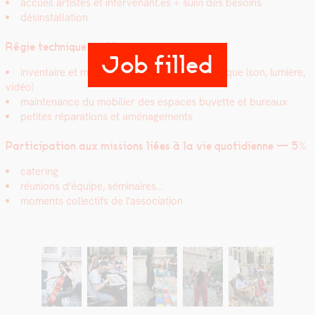
accueil artistes et intervenant.es + suivi des besoins
désin­stal­la­tion
Régie tech­nique — 20%
Job filled
inven­taire et main­te­nance du matériel tech­nique (son, lumière,
vidéo)
main­te­nance du mobili­er des espaces buvette et bureaux
petites répa­ra­tions et amé­nage­ments
Par­tic­i­pa­tion aux mis­sions liées à la vie quo­ti­di­enne — 5%
cater­ing
réu­nions d’équipe, sémi­naires…
moments col­lec­tifs de l’association