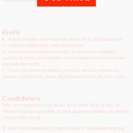
énergique et sol­idaire
Profil
Esprit d’équipe, bien­veil­lance, créa­tiv­ité et débrouil­lardise
Aisance rela­tion­nelle, sens de l’écoute
Goût pour les pro­jets col­lec­tifs, les ques­tions urbaines,
sociales et envi­ron­nemen­tales, la par­tic­i­pa­tion citoyenne et les
espaces alter­nat­ifs
Toute per­son­ne dynamique, avec un sens du rela­tion­nel,
aucune com­pé­tence, aucun diplôme par­ti­c­uliers ne sont exigés.
Candidature
Pour être volon­taire, vous devez avoir entre 16 et 25 ans, en
France il n’est pas pos­si­ble de faire plusieurs mis­sions de Ser­vice
Civique dans sa vie.
Si vous êtes intéressé.e, con­tactez-nous à rh@yeswecamp.org