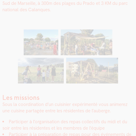
Sud de Mar­seille, à 300m des plages du Pra­do et 3 KM du parc
nation­al des Calan­ques.
Les missions
Sous la coor­di­na­tion d’un cuisinier expéri­men­té vous ani­merez
une cui­sine partagée entre les rési­dentes de l’auberge.
Par­ticiper à l’organisation des repas col­lec­tifs du midi et du
soir entre les rési­dentes et les mem­bres de l’équipe
Par­ticiper à la pré­pa­ra­tion de repas pour des événe­ments de