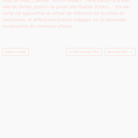
Asso de l’ANCT, lau­réat “French Impact”, Par­tic­i­pa­tion à la bien­
nale de Venise, ges­tion du pro­jet des Grands Voisins… : Yes we
camp est aujourd’hui un acteur de référence sur la scène de
l’urbanisme, et défend une pos­ture engagée sur la néces­saire
con­struc­tion de com­muns urbains.
Back to index
← Previous job offer
Next job offer
→