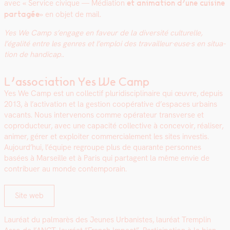
avec « Ser­vice civique — Médi­a­tion
et ani­ma­tion d’une cui­sine
partagée
» en objet de mail.
Yes We Camp s’engage en faveur de la diver­sité cul­turelle,
l’égalité entre les gen­res et l’emploi des travailleur·euse·s en sit­u­a­
tion de hand­i­cap.
.
L’association Yes We Camp
Yes We Camp est un col­lec­tif pluridis­ci­plinaire qui œuvre, depuis
2013, à l’activation et la ges­tion coopéra­tive d’espaces urbains
vacants. Nous inter­venons comme opéra­teur trans­verse et
copro­duc­teur, avec une capac­ité col­lec­tive à con­cevoir, réalis­er,
ani­mer, gér­er et exploiter com­mer­ciale­ment les sites investis.
Aujourd’hui, l’équipe regroupe plus de quar­ante per­son­nes
basées à Mar­seille et à Paris qui parta­gent la même envie de
con­tribuer au monde con­tem­po­rain.
Site web
Lau­réat du pal­marès des Jeunes Urban­istes, lau­réat Trem­plin