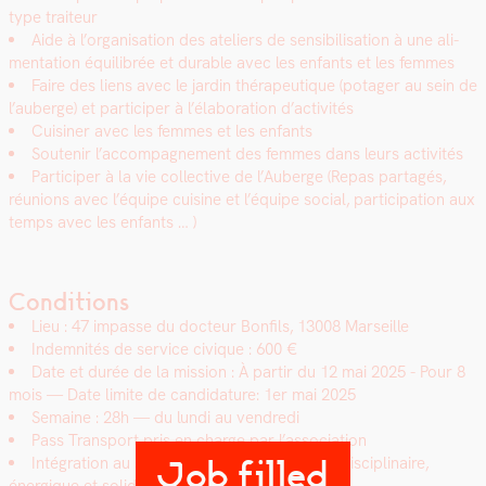
type trai­teur
Aide à l’organisation des ate­liers de sen­si­bil­i­sa­tion à une ali­
men­ta­tion équili­brée et durable avec les enfants et les femmes
Faire des liens avec le jardin thérapeu­tique (potager au sein de
l’auberge) et par­ticiper à l’élaboration d’activités
Cuisin­er avec les femmes et les enfants
Soutenir l’accompagnement des femmes dans leurs activ­ités
Par­ticiper à la vie col­lec­tive de l’Auberge (Repas partagés,
réu­nions avec l’équipe cui­sine et l’équipe social, par­tic­i­pa­tion aux
temps avec les enfants … )
Conditions
Lieu : 47 impasse du doc­teur Bon­fils, 13008 Mar­seille
Indem­nités de ser­vice civique : 600 €
Date et durée de la mis­sion : À par­tir du
12 mai 2025
- Pour 8
mois — Date lim­ite de can­di­da­ture: 1er mai
2025
Semaine : 28h — du lun­di au ven­dre­di
Pass Trans­port pris en charge par l’association
Inté­gra­tion au sein d’une équipe jeune, pluridis­ci­plinaire,
Job filled