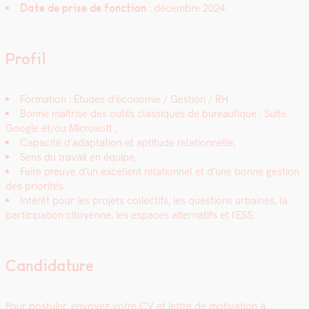
Date de prise de fonc­tion
: décem­bre 2024
Profil
For­ma­tion : Études d’économie / Ges­tion / RH
Bonne maîtrise des out­ils clas­siques de bureau­tique : Suite
Google et/ou Microsoft ,
Capac­ité d’adaptation et apti­tude rela­tion­nelle,
Sens du tra­vail en équipe,
Faire preuve d’un excel­lent rela­tion­nel et d’une bonne ges­tion
des pri­or­ités.
Intérêt pour les pro­jets col­lec­tifs, les ques­tions urbaines, la
par­tic­i­pa­tion citoyenne, les espaces alter­nat­ifs et l’ESS,
Candidature
Pour pos­tuler, envoyez votre CV et let­tre de moti­va­tion à