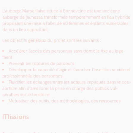
L’auberge Mar­seil­laise située à Bon­n­eveine est une anci­enne
auberge de jeunesse trans­for­mée tem­po­raire­ment en lieu hybride
pro­posant une mise à l’abri de 60 femmes et enfants vul­nérables
dans un lieu capac­i­tant.
Les objec­tifs généraux du pro­jet sont les suiv­ants :
Accélér­er l’accès des per­son­nes sans domi­cile fixe au loge­
ment
Prévenir les rup­tures de par­cours
Dévelop­per la capac­ité d’agir et favoris­er l’insertion sociale et
pro­fes­sion­nelle des per­son­nes
Flu­id­i­fi­er les échanges entre les acteurs impliqués dans le con­
sor­tium afin d’améliorer la prise en charge des publics vul­
nérables sur le ter­ri­toire
Mutu­alis­er des out­ils, des méthodolo­gies, des ressources
Missions