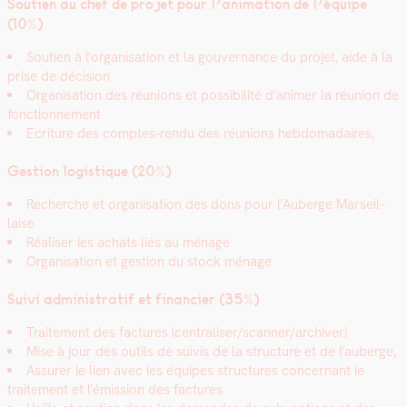
Sou­tien au chef de pro­jet pour l’animation de l’équipe
(10%)
Sou­tien à l’organisation et la gou­ver­nance du pro­jet, aide à la
prise de déci­sion
Organ­i­sa­tion des réu­nions et pos­si­bil­ité d’animer la réu­nion de
fonc­tion­nement
Ecri­t­ure des comptes-ren­du des réu­nions heb­do­madaires,
Ges­tion logis­tique (20%)
Recherche et organ­i­sa­tion des dons pour l’Auberge Mar­seil­
laise
Réalis­er les achats liés au ménage
Organ­i­sa­tion et ges­tion du stock ménage
Suivi admin­is­tratif et financier (35%)
Traite­ment des fac­tures (centraliser/scanner/archiver)
Mise à jour des out­ils de suiv­is de la struc­ture et de l’auberge,
Assur­er le lien avec les équipes struc­tures con­cer­nant le
traite­ment et l’émission des fac­tures