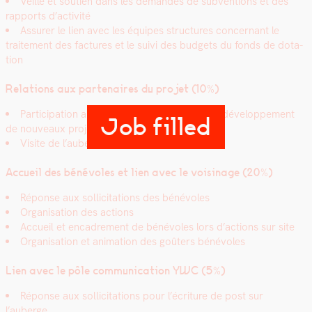
Veille et sou­tien dans les deman­des de sub­ven­tions et des
rap­ports d’activité
Assur­er le lien avec les équipes struc­tures con­cer­nant le
traite­ment des fac­tures et le suivi des bud­gets du fonds de dota­
tion
Rela­tions aux parte­naires du pro­jet (10%)
Par­tic­i­pa­tion aux groupes de tra­vail pour le développe­ment
Job filled
de nou­veaux pro­jet à l’Auberge
Vis­ite de l’auberge et rela­tion parte­nar­i­ale
Accueil des bénév­oles et lien avec le voisi­nage (20%)
Réponse aux sol­lic­i­ta­tions des bénév­oles
Organ­i­sa­tion des actions
Accueil et encadrement de bénév­oles lors d’actions sur site
Organ­i­sa­tion et ani­ma­tion des goûters bénév­oles
Lien avec le pôle com­mu­ni­ca­tion YWC (5%)
Réponse aux sol­lic­i­ta­tions pour l’écriture de post sur
l’auberge