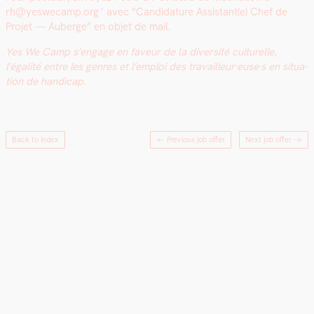
rh@yeswecamp.org
avec “Can­di­da­ture Assistant(e) Chef de
Pro­jet — Auberge” en objet de mail.
Yes We Camp s’engage en faveur de la diver­sité cul­turelle,
l’égalité entre les gen­res et l’emploi des travailleur·euse·s en sit­u­a­
tion de hand­i­cap.
Back to index
← Previous job offer
Next job offer
→