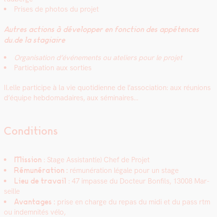
Pris­es de pho­tos du pro­jet
Autres actions à dévelop­per en fonc­tion des appé­tences
du.de la sta­giaire
Organ­i­sa­tion d’événe­ments ou ate­liers pour le pro­jet
Par­tic­i­pa­tion aux sor­ties
Il.elle par­ticipe à la vie quo­ti­di­enne de l’association: aux réu­nions
d’équipe heb­do­madaires, aux sémi­naires…
Conditions
Mis­sion
: Stage Assistant(e) Chef de Pro­jet
Rémunéra­tion :
rémunéra­tion légale pour un stage
Lieu de tra­vail
: 47 impasse du Doc­teur Bon­fils, 13008 Mar­
seille
Avan­tages :
prise en charge du repas du midi et du pass rtm
ou indem­nités vélo,