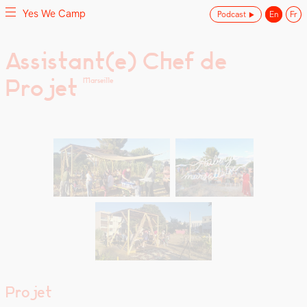
Yes We Camp
Podcast
En
Fr
Skip
Assistant(e) Chef de
Yes We Camp
Utilisation inventive des espaces disponibles
to
Projet
content
Marseille
Projet