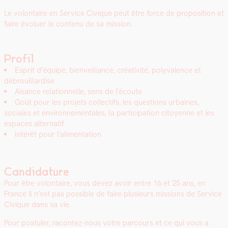
Le volon­taire en Ser­vice Civique peut être force de propo­si­tion et
faire évoluer le con­tenu de sa mis­sion.
Profil
Esprit d’équipe, bien­veil­lance, créa­tiv­ité, poly­va­lence et
débrouil­lardise
Aisance rela­tion­nelle, sens de l’écoute
Goût pour les pro­jets col­lec­tifs, les ques­tions urbaines,
sociales et envi­ron­nemen­tales, la par­tic­i­pa­tion citoyenne et les
espaces alter­natif
Intérêt pour l’alimentation
Candidature
Pour être volon­taire, vous devez avoir entre 16 et 25 ans, en
France il n’est pas pos­si­ble de faire plusieurs mis­sions de Ser­vice
Civique dans sa vie.
Pour pos­tuler, racon­tez-nous votre par­cours et ce qui vous a