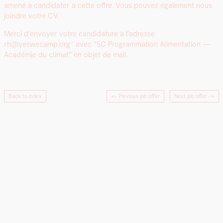
amené à can­di­dater à cette offre. Vous pou­vez égale­ment nous
join­dre votre CV.
Mer­ci d’en­voy­er votre can­di­da­ture à l’adresse
rh@yeswecamp.org
avec “SC Pro­gram­ma­tion Ali­men­ta­tion —
Académie du cli­mat” en objet de mail.
Back to index
← Previous job offer
Next job offer
→