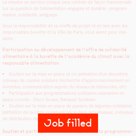
La mis­sion en ser­vice civique sera cen­trée de façon trans­ver­sale
sur la ques­tion de l’alimentation engagée et durable : pro­gram­
ma­tion, sol­i­dar­ité, anti­gaspi.
Sous la respon­s­abil­ité de la cheffe de pro­jet et en lien avec les
respon­s­ables buvette et la Ville de Paris, vous aurez pour mis­
sions :
Par­tic­i­pa­tion au développe­ment de l’offre de sol­i­dar­ité
ali­men­taire à la buvette de l’académie du cli­mat avec la
respon­s­able ali­men­ta­tion
Sou­tien sur la mise en place et co-ani­ma­tion d’un deux­ième
créneau de cui­sine sol­idaire (recherche d’approvisionnement en
inven­dus, com­mu­ni­ca­tion auprès du réseau de bénév­oles, etc)
Par­tic­i­pa­tion aux pro­gram­ma­tions sol­idaires exis­tantes en
appui coor­do : Dis­co Soupe, Ban­quet Sol­idaire
Sou­tien sur la mise en place de paniers de légumes sol­idaires
(déf­i­ni­tion de la cible, com­mu­ni­ca­tion dans nos réseaux, créneaux
de dis­tri­b­u­tion des paniers).
Job filled
Sou­tien et par­tic­i­pa­tion à la con­cep­tion de la pro­gram­ma­