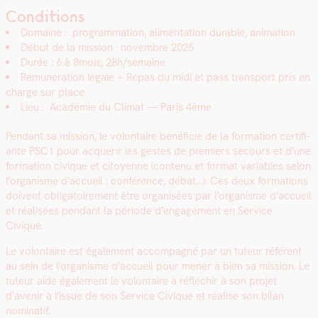
Conditions
Domaine :
pro­gram­ma­tion, ali­men­ta­tion durable, ani­ma­tion
Début de la mis­sion : novem­bre 2025
Durée : 6 à 8mois, 28h/semaine
Rémunéra­tion légale +
Repas du midi et pass trans­port pris en
charge sur place
Lieu : Académie du Cli­mat — Paris 4ème
Pen­dant sa mis­sion, le volon­taire béné­fi­cie de la for­ma­tion cer­ti­fi­
ante PSC1 pour acquérir les gestes de pre­miers sec­ours et d’une
for­ma­tion civique et citoyenne (con­tenu et for­mat vari­ables selon
l’or­gan­isme d’ac­cueil : con­férence, débat…). Ces deux for­ma­tions
doivent oblig­a­toire­ment être organ­isées par l’or­gan­isme d’ac­cueil
et réal­isées pen­dant la péri­ode d’en­gage­ment en Ser­vice
Civique.
Le volon­taire est égale­ment accom­pa­g­né par un tuteur référent
au sein de l’or­gan­isme d’ac­cueil pour men­er à bien sa mis­sion. Le
tuteur aide égale­ment le volon­taire à réfléchir à son pro­jet
d’avenir à l’is­sue de son Ser­vice Civique et réalise son bilan
nom­i­natif.