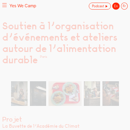
Yes We Camp
Podcast
En
Fr
Skip
Soutien à l’organisation
Yes We Camp
Utilisation inventive des espaces disponibles
to
d’événements et ateliers
content
autour de l’alimentation
durable
Paris
Projet
La Buvette de l’A­cadémie du Cli­mat