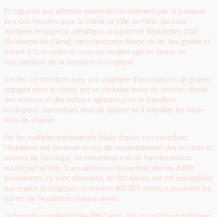
En réponse aux attentes exprimées notam­ment par la jeunesse
lors des march­es pour le cli­mat, la Ville de Paris, qui s’est
déclarée en urgence cli­ma­tique, a ouvert en Sep­tem­bre 2021
l’Académie du Cli­mat, dans l’ancienne Mairie du 4e, lieu gra­tu­it et
ouvert à tous celles et ceux qui veu­lent agir en faveur de
l’accélération de la tran­si­tion écologique.
Ce lieu, co-con­stru­it avec une ving­taine d’associations de jeunes
engagés pour le cli­mat, est un véri­ta­ble levi­er de mise en réseau
des actri­ces et des acteurs agis­sant pour la tran­si­tion
écologique, per­me­t­tant ain­si de fédér­er et d’amplifier les ini­tia­
tives de cha­cun.
Par les mul­ti­ples parte­nar­i­ats tis­sés depuis son ouver­ture,
l’Académie est dev­enue un lieu de rassem­ble­ment des actri­ces et
acteurs de l’écologie, de trans­mis­sion et de trans­for­ma­tion,
ouvert sur la Ville. 3 ans après son ouver­ture, plus de 8 000
événe­ments s’y sont déroulées, 66 000 élèves ont été sen­si­bil­isés
aux enjeux écologiques et env­i­ron 400 000 vis­i­teurs poussent les
portes de l’Académie chaque année.
La buvette, portée par Yes We Camp, est un out­il pour mobilis­er