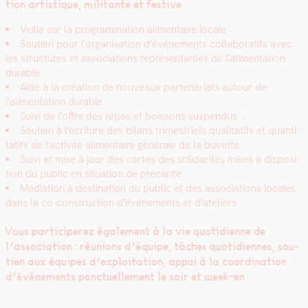
tion artis­tique, mil­i­tante et fes­tive
Veille sur la pro­gram­ma­tion ali­men­taire locale
Sou­tien pour l’organisation d’événements col­lab­o­rat­ifs avec
les struc­tures et asso­ci­a­tions représen­tantes de l’alimentation
durable
Aide à la créa­tion de nou­veaux parte­nar­i­ats autour de
l’alimentation durable
Suivi de l’offre des repas et bois­sons sus­pendus
:
Sou­tien à l’écri­t­ure des bilans trimestriels qual­i­tat­ifs et quan­ti­
tat­ifs de l’ac­tiv­ité ali­men­taire générale de la buvette
Suivi et mise à jour des cartes des sol­i­dar­ités mis­es à dis­po­si­
tion du pub­lic en sit­u­a­tion de pré­car­ité
Médi­a­tion à des­ti­na­tion du pub­lic et des asso­ci­a­tions locales
dans la co-con­struc­tion d’événements et d’ateliers
Vous par­ticiperez égale­ment à la vie quo­ti­di­enne de
l’association : réu­nions d’équipe, tâch­es quo­ti­di­ennes, sou­
tien aux équipes d’exploitation, appui à la coor­di­na­tion
d’événements ponctuelle­ment le soir et week-en