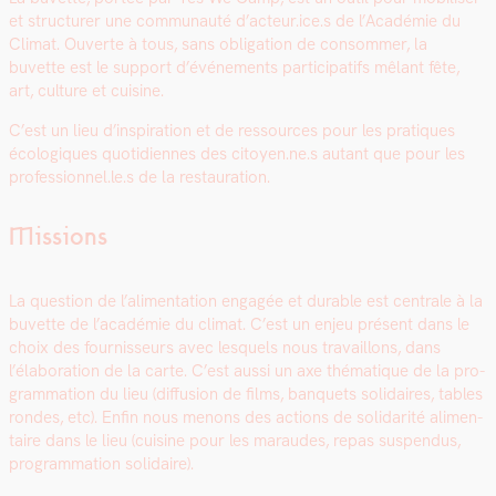
et struc­tur­er une com­mu­nauté d’acteur.ice.s de l’Académie du
Cli­mat. Ouverte à tous, sans oblig­a­tion de con­som­mer, la
buvette est
le
sup­port d’événements par­tic­i­pat­ifs mêlant fête,
art, cul­ture et cui­sine.
C’est
un lieu d’inspiration et de ressources pour les pra­tiques
écologiques quo­ti­di­ennes des citoyen.ne.s autant que pour les
professionnel.le.s de la restau­ra­tion.
Missions
La ques­tion de l’alimentation engagée et durable est cen­trale à la
buvette de l’académie du cli­mat. C’est un enjeu présent dans le
choix des four­nisseurs avec lesquels nous tra­vail­lons, dans
l’élaboration de la carte. C’est aus­si un axe thé­ma­tique de la pro­
gram­ma­tion du lieu (dif­fu­sion de films, ban­quets sol­idaires, tables
ron­des, etc). Enfin nous menons des actions de sol­i­dar­ité ali­men­
taire dans le lieu (cui­sine pour les maraudes, repas sus­pendus,
pro­gram­ma­tion sol­idaire).