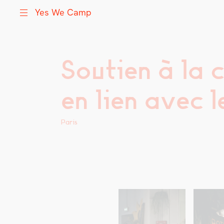
Yes We Camp
Soutien à la
Skip
Yes We Camp
Utilisation inventive des espaces disponibles
to
content
en lien avec l
Paris