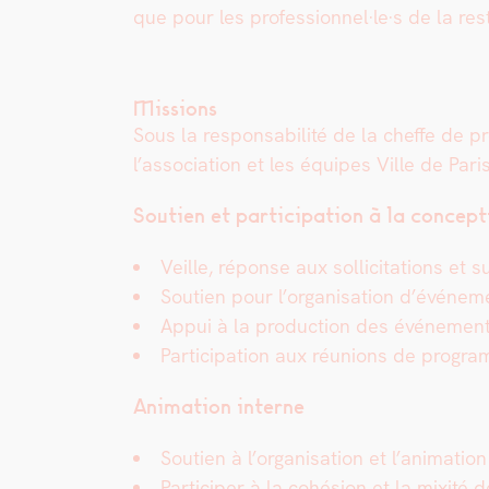
que pour les professionnel·le·s de la resta
Missions
Sous la respon­s­abil­ité de la cheffe de
l’association et les équipes Ville de Par
Sou­tien et par­tic­i­pa­tion à la con­cep
Veille, réponse aux sol­lic­i­ta­tions et
Sou­tien pour l’organisation d’événemen
Appui à la pro­duc­tion des événe­men
Par­tic­i­pa­tion aux réu­nions de pro­gr
Ani­ma­tion interne
Sou­tien à l’organisation et l’animatio
Par­ticiper à la cohé­sion et la mix­ité