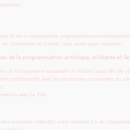
u­ra­tion.
 pro­jet et de la respon­s­able programmation/communicatio
is de l’Académie du Cli­mat, vous aurez pour mis­sions :
­tion de la pro­gram­ma­tion artis­tique, mil­i­tante et fe
 suivi de l’écosystème asso­ci­atif et mil­i­tant local afin d
ts col­lab­o­rat­ifs avec les struc­tures occu­pantes du si
ts
am­ma­tion avec la Ville
n des moments col­lec­tifs entre résident.e.s de l’Académi
 des publics