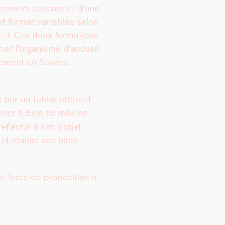
e­miers sec­ours et d’une
et for­mat vari­ables selon
at…). Ces deux for­ma­tions
par l’or­gan­isme d’ac­cueil
ge­ment en Ser­vice
é par un tuteur référent
n­er à bien sa mis­sion.
éfléchir à son pro­jet
 et réalise son bilan
e force de propo­si­tion et