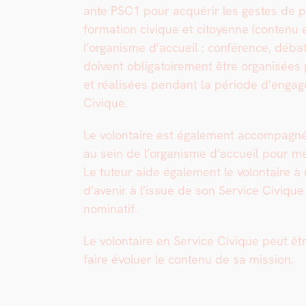
ante PSC1 pour acquérir les gestes de pr
for­ma­tion civique et citoyenne (con­tenu 
l’or­gan­isme d’ac­cueil : con­férence, déb
doivent oblig­a­toire­ment être organ­isées 
et réal­isées pen­dant la péri­ode d’en­ga
Civique.
Le volon­taire est égale­ment accom­pa­g­n
au sein de l’or­gan­isme d’ac­cueil pour me
Le tuteur aide égale­ment le volon­taire à r
d’avenir à l’is­sue de son Ser­vice Civique
nom­i­natif.
Le volon­taire en Ser­vice Civique peut êtr
faire évoluer le con­tenu de sa mis­sion.