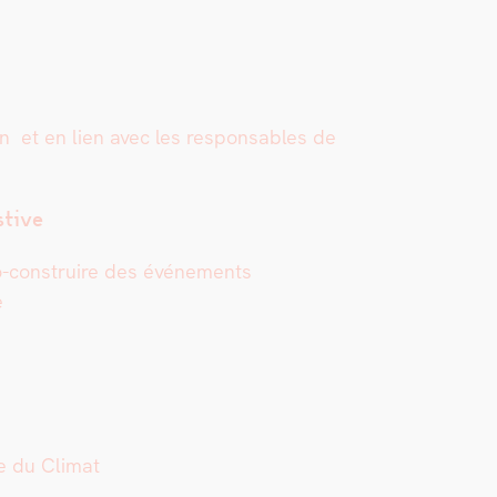
n et en lien avec les respon­s­ables de
s­tive
e co-con­stru­ire des événe­ments
te
e du Cli­mat