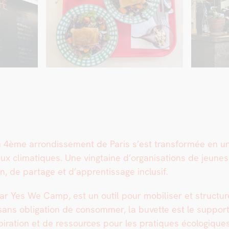
4ème arrondisse­ment de Paris s’est trans­for­mée en un li
x cli­ma­tiques. Une ving­taine d’organisations de jeunes
ion, de partage et d’apprentissage inclusif.
 Yes We Camp, est un out­il pour mobilis­er et struc­tur­
ans oblig­a­tion de con­som­mer, la buvette est le sup­port 
inspiration et de ressources pour les pra­tiques écologique