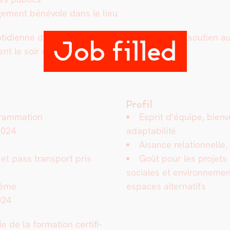
gement bénév­ole dans le lieu
ti­di­enne de l’association : réu­nions d’équipe, sou­tien 
Job filled
ment le soir et week-end…
Profil
gram­ma­tion
Esprit d’équipe, bien­vei
2024
adapt­abil­ité
Aisance rela­tion­nelle
et pass trans­port pris
Goût pour les pro­jets c
sociales et envi­ron­nemen­t
4ème
espaces alter­nat­ifs
024
e de la for­ma­tion cer­ti­fi­