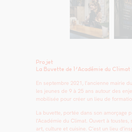
Projet
La Buvette de l’A­cadémie du Cli­mat
En sep­tem­bre 2021, l’ancienne mairie du 
les jeunes de 9 à 25 ans autour des enjeu
mobil­isée pour créer un lieu de for­ma­t
La buvette, portée dans son amorçage par
l’Académie du Cli­mat. Ouvert à tou­stes, s
art, cul­ture et cui­sine. C’est un lieu d’