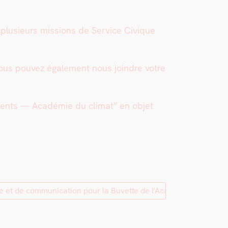
e plusieurs mis­sions de Ser­vice Civique
Vous pou­vez égale­ment nous join­dre votre
ments — Académie du cli­mat” en objet
lle et de communication pour la Buvette de l’Académie du Climat