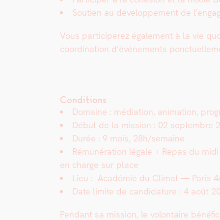
Sou­tien au développe­ment de l’enga
Vous par­ticiperez égale­ment à la vie quo­
coor­di­na­tion d’événements ponctuelle­
Conditions
Domaine : médi­a­tion, ani­ma­tion, pro­
Début de la mis­sion : 02 sep­tem­bre 
Durée : 9 mois, 28h/semaine
Rémunéra­tion légale +
Repas du midi 
en charge sur place
Lieu : Académie du Cli­mat — Paris 
Date lim­ite de can­di­da­ture
: 4 août 2
Pen­dant sa mis­sion, le volon­taire béné­fi­ci