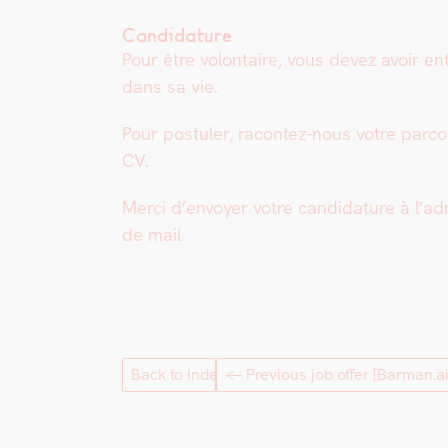
Candidature
Pour être volon­taire, vous devez avoir en
dans sa vie.
Pour pos­tuler, racon­tez-nous votre par­c
CV.
Mer­ci d’en­voy­er votre can­di­da­ture à l’
de mail.
Back to index
← Previous job offer
[Barman.ai