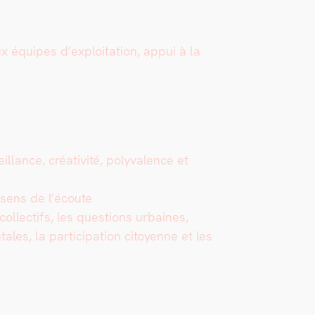
aux équipes d’exploitation, appui à la
l­lance, créa­tiv­ité, poly­va­lence et
, sens de l’écoute
ol­lec­tifs, les ques­tions urbaines,
ales, la par­tic­i­pa­tion citoyenne et les