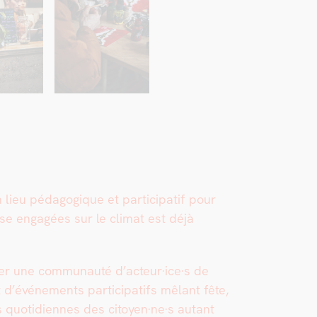
eu péd­a­gogique et par­tic­i­patif pour
se engagées sur le cli­mat est déjà
er une com­mu­nauté d’acteur·ice·s de
d’événements par­tic­i­pat­ifs mêlant fête,
s quo­ti­di­ennes des citoyen·ne·s autant