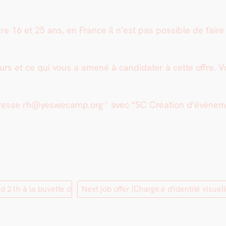
tre 16 et 25 ans, en France il n’est pas pos­si­ble de fair
ours et ce qui vous a amené à can­di­dater à cette offre. 
adresse
rh@yeswecamp.org
avec “SC Créa­tion d’événe­
d 21h à la buvette des Amarres]
Next job offer
[Chargé.e d’identité visue