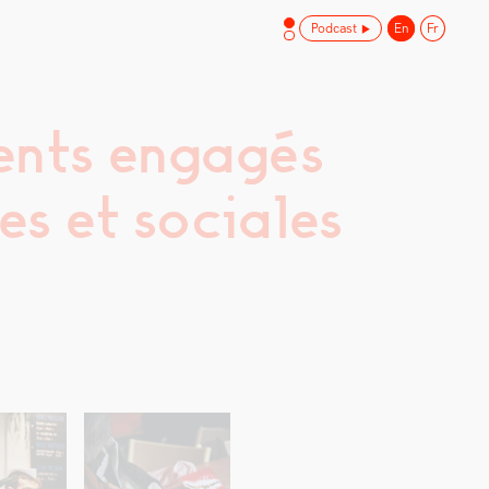
Podcast
En
Fr
ents engagés
es et sociales