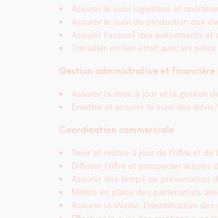
Assur­er le suivi logis­tique et opéra­tio
Assur­er le s
uivi de pro­duc­tion des év
Assur­er l’
accueil des événe­ments et
Tra­vailler en lien étroit avec les pôles
Ges­tion admin­is­tra­tive et finan­cière 
Assur­er la mise à jour et la ges­tion d
Emet­tre et assur­er le suivi des devi
Coor­di­na­tion com­mer­ciale
Tenir et met­tre à jour de l’offre et de l
Dif­fuser l’offre et prospecter auprès d
Assur­er des temps de présen­ta­tion du 
Met­tre en place des parte­nar­i­ats av
Assur­er la vVeille, l’identification des