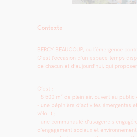
Contexte
BERCY BEAUCOUP, ou l’émergence con­tribu
C’est l’occasion d’un espace-temps dispon
de cha­cun et d’aujourd’hui, qui pro­pose
C’est :
- 8 500 m² de plein air, ouvert au pub­lic 
- une pépinière d’activités émer­gentes et 
vélo…) ;
- une com­mu­nauté d’usager·e·s engagé·e
d’engagement soci­aux et envi­ron­nemen­t