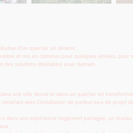
­tive d’un quarti­er en devenir.
ible et mis en com­mun pour quelques années, pour accueil
nt des solu­tions désir­ables pour demain.
dans une ville dense et dans un quarti­er en trans­for­ma­t
créa­tives avec l’installation de porteur·se·s de pro­jet de 
·s dans une expéri­ence large­ment partagée, un réseau 
aux ;