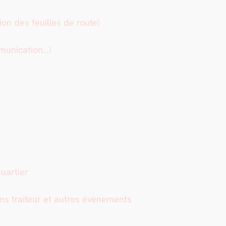
­tion des feuilles de route)
u­ni­ca­tion…)
uarti­er
ons trai­teur et autres évène­ments