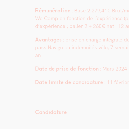
Rémunéra­tion :
Base 2 279,41€ Brut/mois
We Camp en fonc­tion de l’expérience (pa
d’expérience ; palier 2 + 260€ net : 12
Avan­tages :
prise en charge inté­grale 
pass Nav­i­go
ou indem­nités vélo, 7 sema
an
Date de prise de fonc­tion :
Mars 2024
Date lim­ite de can­di­da­ture :
11 févri­e
Candidature