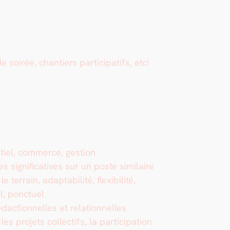
 soirée, chantiers par­tic­i­pat­ifs, etc)
­tiel, com­merce, ges­tion
sig­ni­fica­tives sur un poste sim­i­laire
er­rain, adapt­abil­ité, flex­i­bil­ité,
l, ponctuel
dac­tion­nelles et rela­tion­nelles
 pro­jets col­lec­tifs, la par­tic­i­pa­tion