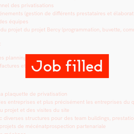
nnel des pri­vati­sa­tions
éne­ments (ges­tion de dif­férents prestataires et élab­o­ra
 des équipes
 du pro­jet du pro­jet Bercy (pro­gram­ma­tion, buvette, com­m
:
es plan­nings de la pri­vati­sa­tion des espaces
Job filled
s/factures et des paiements
a pla­que­tte de pri­vati­sa­tion
es entre­pris­es et plus pré­cisé­ment les entre­pris­es du q
pro­jet et des vis­ites du site
ec divers­es struc­tures pour des team build­ings, presta­ti
 pro­jets de mécé­nat­prospec­tion parte­nar­i­ale