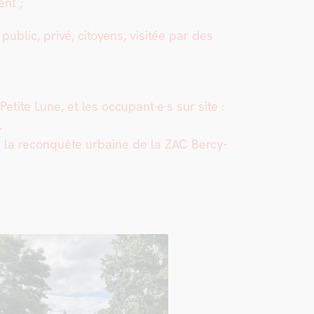
ent ;
ub­lic, privé, citoyens, vis­itée par des
etite Lune, et les occupant·e·s sur site :
.
ur la recon­quête urbaine de la ZAC Bercy-