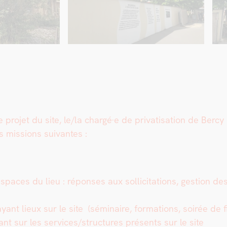
 pro­jet du site, le/la chargé·e de pri­vati­sa­tion de Bercy
s mis­sions suiv­antes :
 espaces du lieu : r
épons­es aux sol­lic­i­ta­tions, ges­tion 
yant lieux sur le site
(sémi­naire, for­ma­tions, soirée de 
nt sur les services/structures présents sur le site