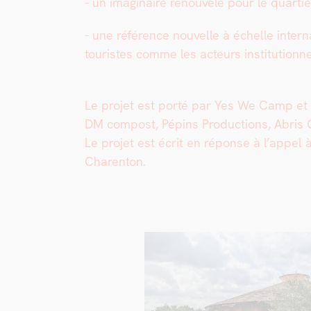
- un imag­i­naire renou­velé pour le quarti­
- une référence nou­velle à échelle inter­n
touristes comme les acteurs insti­tu­tion­ne
Le pro­jet est porté par Yes We Camp et se
DM com­post, Pépins Pro­duc­tions, Abris Co
Le pro­jet est écrit en réponse à l’appel
Char­en­ton.