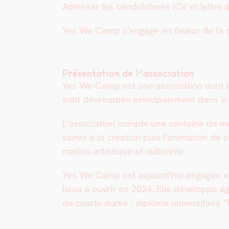
Adress­er les can­di­da­tures (CV et let­t
Yes We Camp s’en­gage en faveur de la dive
Présentation de l’association
Yes We Camp est une asso­ci­a­tion dont le m
sont dévelop­pés prin­ci­pale­ment dans le c
L’association compte une cen­taine de mem
saires à la créa­tion puis l’animation de ces
ma­tion artis­tique et cul­turelle.
Yes We Camp est aujour­d’hui engagée en (co
lieux à ouvrir en 2024. Elle développe 
de courte durée : diplôme uni­ver­si­taire 