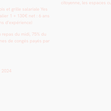
citoyenne, les espaces cul­
 et grille salar­i­ale Yes
lier 1 + 130€ net : 6 ans
 ans d’expérience)
du repas du midi, 75% du
ines de con­gés payés par
r 2024