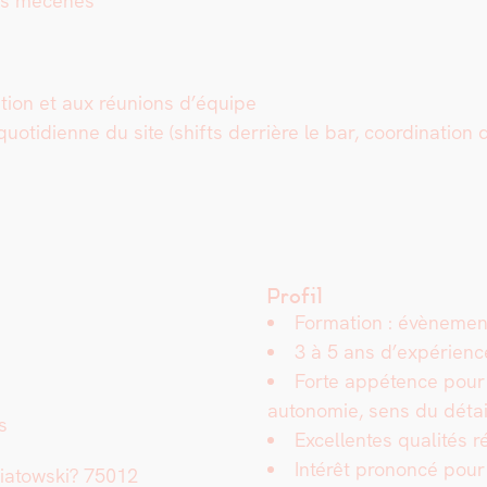
 les mécènes
sa­tion et aux réu­nions d’équipe
o­ti­di­enne du site (shifts der­rière le bar, coor­di­na­tion de
Profil
For­ma­tion : évène­men
3 à 5 ans d’expériences 
Forte appé­tence pour le t
autonomie, sens du détai
es
Excel­lentes qual­ités ré
Intérêt pronon­cé pour les
­a­tows­ki? 75012