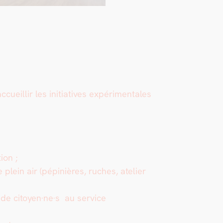
­lir les ini­tia­tives expéri­men­tales
ion ;
plein air (pépinières, ruch­es, ate­lier
de citoyen·ne·s au ser­vice