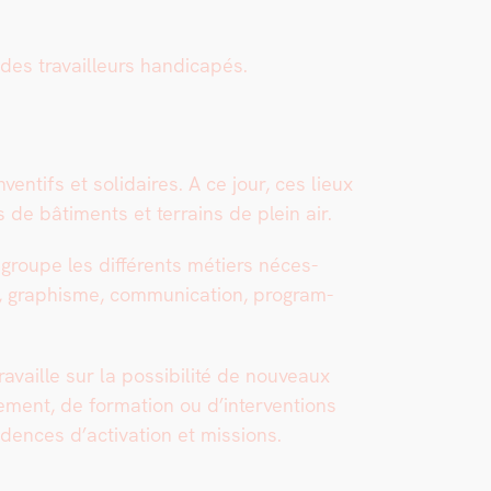
es tra­vailleurs hand­i­capés.
ven­tifs et sol­idaires. A ce jour, ces lieux
es de bâti­ments et ter­rains de plein air.
egroupe les dif­férents métiers néces­
ar, graphisme, com­mu­ni­ca­tion, pro­gram­
vaille sur la pos­si­bil­ité de nou­veaux
ent, de for­ma­tion ou d’interventions
ences d’ac­ti­va­tion et mis­sions.