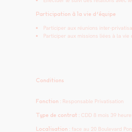
Effectuer le suivi des rela­tions avec
Par­tic­i­pa­tion à la vie d’équipe
Par­ticiper aux réu­nions inter-pri­vati­
Par­ticiper aux mis­sions liées à la vie qu
Conditions
Fonc­tion :
Respon­s­able Pri­vati­sa­tion
Type de con­trat :
CDD 8 mois 39 heur
Local­i­sa­tion :
face au 20 Boule­vard Poni