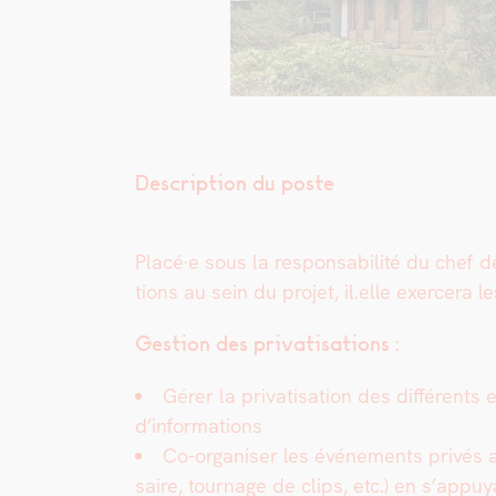
Description du poste
Placé·e sous la respon­s­abil­ité du chef de
tions au sein du pro­jet, il.elle exercera le
Ges­tion des pri­vati­sa­tions :
Gér­er la pri­vati­sa­tion des dif­férents
d’informations
Co-organ­is­er les événe­ments privés a
saire, tour­nage de clips, etc.)
en s’appuya