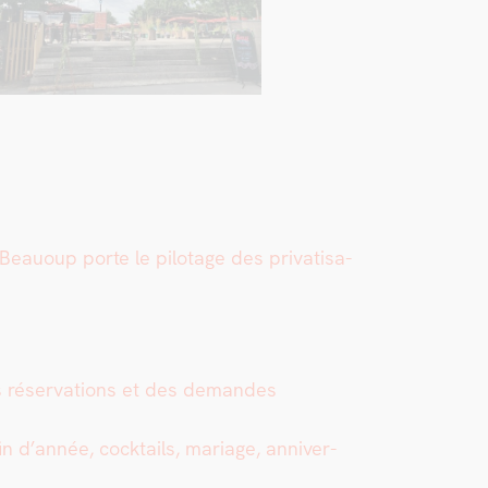
 Beau­oup porte le pilotage des pri­vati­sa­
des réser­va­tions et des deman­des
fin d’année, cock­tails, mariage, anniver­