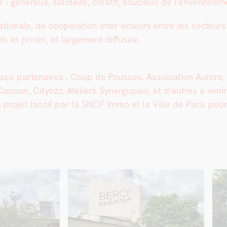
er : généreux, sol­idaire, créatif, soucieux de l’environnem
a­tionale, de coopéra­tion inter-acteurs entre les secteurs p
ls et privés, et large­ment dif­fusée.
s parte­naires : Coup de Pouss­es, Asso­ci­a­tion Aurore, P
coon, City­bzz, Ate­liers Syn­ergiques, et d’autres à venir
 à pro­jet lancé par la SNCF Immo et la Ville de Paris po