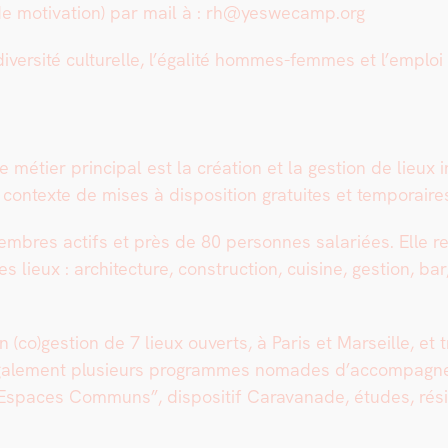
re de moti­va­tion) par mail à : rh@yeswecamp.org
r­sité cul­turelle, l’é­gal­ité hommes-femmes et l’emploi d
éti­er prin­ci­pal est la créa­tion et la ges­tion de lieux in
on­texte de mis­es à dis­po­si­tion gra­tu­ites et tem­po­rair
­bres act­ifs et près de 80 per­son­nes salariées. Elle r
 lieux : archi­tec­ture, con­struc­tion, cui­sine, ges­tion, b
)gestion de 7 lieux ouverts, à Paris et Mar­seille, et tra­
égale­ment plusieurs pro­grammes nomades d’accompagnem
“Espaces Com­muns”, dis­posi­tif Car­a­vanade, études, rési­d