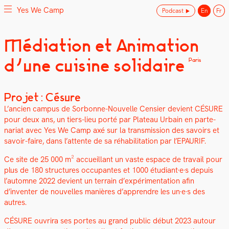
Yes We Camp
Podcast
En
Fr
Skip
Médiation et Animation
Yes We Camp
Utilisation inventive des espaces disponibles
to
d’une cuisine solidaire
content
Paris
Projet : Césure
L’ancien cam­pus de Sor­bonne-Nou­velle Cen­si­er devient CÉSURE
pour deux ans, un tiers-lieu porté par Plateau Urbain en parte­
nar­i­at avec Yes We Camp axé sur la trans­mis­sion des savoirs et
savoir-faire, dans l’attente de sa réha­bil­i­ta­tion par l’EPAURIF.
Ce site de 25 000 m² accueil­lant un vaste espace de tra­vail pour
plus de 180 struc­tures occu­pantes et 1000 étudiant·e·s depuis
l’automne 2022 devient un ter­rain d’expérimentation afin
d’inventer de nou­velles manières d’apprendre les un·e·s des
autres.
CÉSURE ouvri­ra ses portes au grand pub­lic début 2023 autour