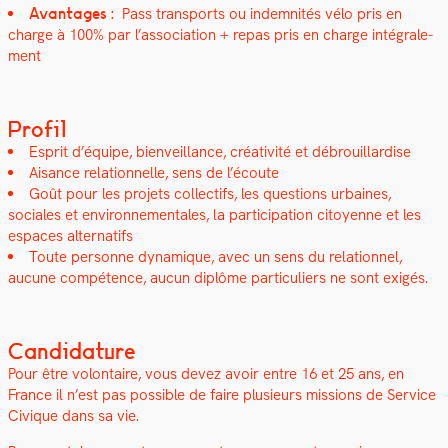
Avan­tages :
Pass trans­ports ou indem­nités vélo pris en
charge à 100% par l’association + repas pris en charge inté­grale­
ment
Profil
Esprit d’équipe, bien­veil­lance, créa­tiv­ité et débrouil­lardise
Aisance rela­tion­nelle, sens de l’écoute
Goût pour les pro­jets col­lec­tifs, les ques­tions urbaines,
sociales et envi­ron­nemen­tales, la par­tic­i­pa­tion citoyenne et les
espaces alter­nat­ifs
Toute per­son­ne dynamique, avec un sens du rela­tion­nel,
aucune com­pé­tence, aucun diplôme par­ti­c­uliers ne sont exigés.
Candidature
Pour être volon­taire, vous devez avoir entre 16 et 25 ans, en
France il n’est pas pos­si­ble de faire plusieurs mis­sions de Ser­vice
Civique dans sa vie.