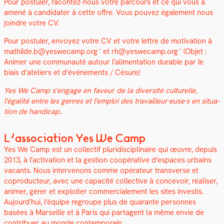
Pour pos­tuler, racon­tez-nous votre par­cours et ce qui vous a
amené à can­di­dater à cette offre. Vous pou­vez égale­ment nous
join­dre votre CV.
Pour pos­tuler, envoyez votre CV et votre let­tre de moti­va­tion à
mathilde.b@yeswecamp.org
et
rh@yeswecamp.org
(Objet :
Ani­mer une com­mu­nauté autour l’al­i­men­ta­tion durable par le
biais d’ateliers et d’événe­ments / Césure)
Yes We Camp s’engage en faveur de la diver­sité cul­turelle,
l’égalité entre les gen­res et l’emploi des travailleur·euse·s en sit­u­a­
tion de hand­i­cap.
.
L’association Yes We Camp
Yes We Camp est un col­lec­tif pluridis­ci­plinaire qui œuvre, depuis
2013, à l’activation et la ges­tion coopéra­tive d’espaces urbains
vacants. Nous inter­venons comme opéra­teur trans­verse et
copro­duc­teur, avec une capac­ité col­lec­tive à con­cevoir, réalis­er,
ani­mer, gér­er et exploiter com­mer­ciale­ment les sites investis.
Aujourd’hui, l’équipe regroupe plus de quar­ante per­son­nes
basées à Mar­seille et à Paris qui parta­gent la même envie de
con­tribuer au monde con­tem­po­rain.