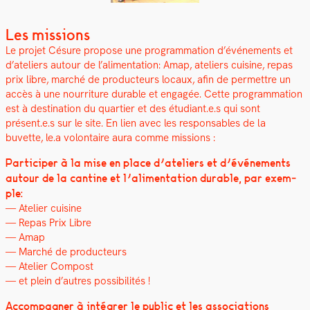
Les missions
Le pro­jet Césure pro­pose une pro­gram­ma­tion d’événements et
d’ateliers autour de l’alimentation: Amap, ate­liers cui­sine, repas
prix libre, marché de pro­duc­teurs locaux, afin de per­me­t­tre un
accès à une nour­ri­t­ure durable et engagée. Cette pro­gram­ma­tion
est à des­ti­na­tion du quarti­er et des étudiant.e.s qui sont
présent.e.s sur le site. En lien avec les respon­s­ables de la
buvette, le.a volon­taire aura comme mis­sions :
Par­ticiper à la mise en place d’ateliers et d’événements
autour de la can­tine et l’alimentation durable, par exem­
ple:
— Ate­lier cui­sine
— Repas Prix Libre
— Amap
— Marché de pro­duc­teurs
— Ate­lier Com­post
— et plein d’autres pos­si­bil­ités !
Accom­pa­g­n­er à inté­gr­er le pub­lic et les asso­ci­a­tions