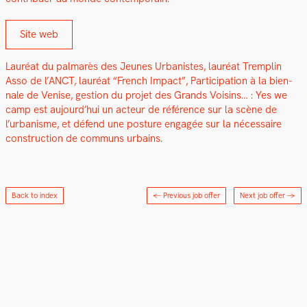
Site web
Lau­réat du pal­marès des Jeunes Urban­istes, lau­réat Trem­plin
Asso de l’ANCT, lau­réat “French Impact”, Par­tic­i­pa­tion à la bien­
nale de Venise, ges­tion du pro­jet des Grands Voisins… : Yes we
camp est aujourd’hui un acteur de référence sur la scène de
l’urbanisme, et défend une pos­ture engagée sur la néces­saire
con­struc­tion de com­muns urbains.
Back to index
← Previous job offer
Next job offer
→