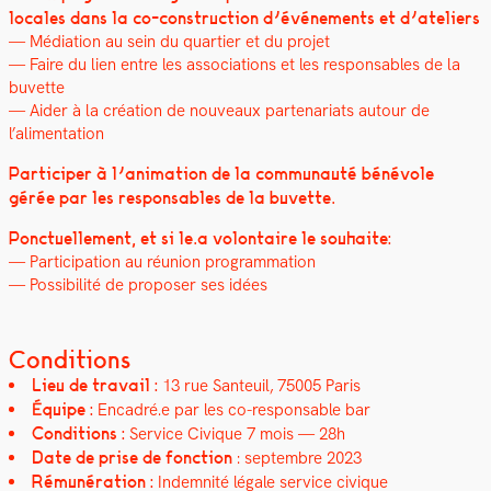
locales dans la co-con­struc­tion d’événements et d’ateliers
— Médi­a­tion au sein du quarti­er et du pro­jet
— Faire du lien entre les asso­ci­a­tions et les respon­s­ables de la
buvette
— Aider à la créa­tion de nou­veaux parte­nar­i­ats autour de
l’alimentation
Par­ticiper à l’animation de la com­mu­nauté bénév­ole
gérée par les respon­s­ables de la buvette.
Ponctuelle­ment, et si le.a volon­taire le souhaite:
— Par­tic­i­pa­tion au réu­nion pro­gram­ma­tion
— Pos­si­bil­ité de pro­pos­er ses idées
Conditions
Lieu de tra­vail :
13 rue San­teuil, 75005 Paris
Équipe :
Encadré.e par les co-respon­s­able bar
Con­di­tions :
Ser­vice Civique 7 mois
— 28h
Date de prise de fonc­tion
: sep­tem­bre 2023
Rémunéra­tion :
Indem­nité légale ser­vice civique