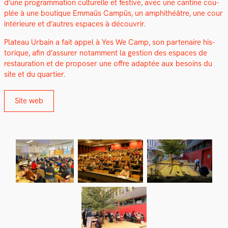
d’une pro­gram­ma­tion cul­turelle et fes­tive, avec une can­tine cou­
plée à une bou­tique Emmaüs Cam­püs, un amphithéâtre, une cour
intérieure et d’autres espaces à décou­vrir.
Plateau Urbain a fait appel à Yes We Camp, son parte­naire his­
torique, afin d’assurer notam­ment la ges­tion des espaces de
restau­ra­tion et de pro­pos­er une offre adap­tée aux besoins du
site et du quarti­er.
Site web