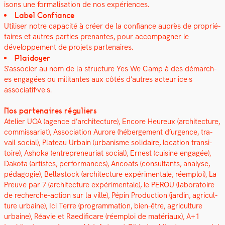
isons une for­mal­i­sa­tion de nos expéri­ences.
Label Con­fi­ance
Utilis­er notre capac­ité à créer de la con­fi­ance auprès de pro­prié­
taires et autres par­ties prenantes, pour accom­pa­g­n­er le
développe­ment de pro­jets parte­naires.
Plaidoy­er
S’associer au nom de la struc­ture Yes We Camp à des démarch­
es engagées ou mil­i­tantes aux côtés d’autres acteur·ice·s
associatif·ve·s.
Nos parte­naires réguliers
Ate­lier UOA (agence d’architecture), Encore Heureux (archi­tec­ture,
com­mis­sari­at), Asso­ci­a­tion Aurore (héberge­ment d’urgence, tra­
vail social), Plateau Urbain (urban­isme sol­idaire, loca­tion tran­si­
toire), Ashoka (entre­pre­neuri­at social), Ernest (cui­sine engagée),
Dako­ta (artistes, per­for­mances), Ancoats (con­sul­tants, analyse,
péd­a­gogie), Bel­la­s­tock (archi­tec­ture expéri­men­tale, réem­ploi), La
Preuve par 7 (archi­tec­ture expéri­men­tale), le PEROU (lab­o­ra­toire
de recherche-action sur la ville), Pépin Pro­duc­tion (jardin, agri­cul­
ture urbaine), Ici Terre (pro­gram­ma­tion, bien-être, agri­cul­ture
urbaine), Réavie et Raed­i­fi­care (réem­ploi de matéri­aux), A+1