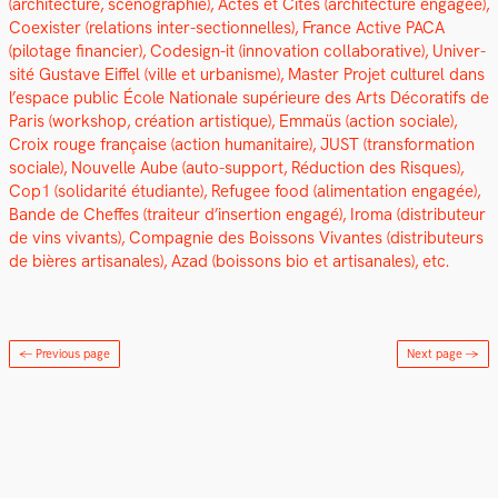
(archi­tec­ture, scéno­gra­phie), Actes et Cités (archi­tec­ture engagée),
Coex­is­ter (rela­tions inter-sec­tion­nelles), France Active PACA
(pilotage financier), Code­sign-it (inno­va­tion col­lab­o­ra­tive), Uni­ver­
sité Gus­tave Eif­fel (ville et urban­isme), Mas­ter Pro­jet cul­turel dans
l’espace pub­lic École Nationale supérieure des Arts Déco­rat­ifs de
Paris (work­shop, créa­tion artis­tique), Emmaüs (action sociale),
Croix rouge française (action human­i­taire), JUST (trans­for­ma­tion
sociale), Nou­velle Aube (auto-sup­port, Réduc­tion des Risques),
Cop1 (sol­i­dar­ité étu­di­ante), Refugee food (ali­men­ta­tion engagée),
Bande de Cheffes (trai­teur d’insertion engagé), Iro­ma (dis­trib­u­teur
de vins vivants), Com­pag­nie des Bois­sons Vivantes (dis­trib­u­teurs
de bières arti­sanales), Azad (bois­sons bio et arti­sanales), etc.
← Previous page
Next page
→