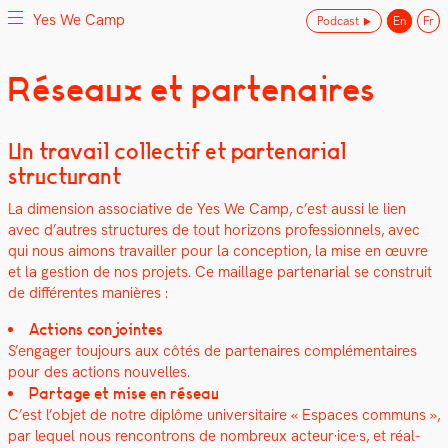
Yes We Camp
Podcast
En
Fr
Skip
Réseaux et partenaires
Yes We Camp
Utilisation inventive des espaces disponibles
to
content
Un travail collectif et partenarial
structurant
La dimen­sion asso­cia­tive de Yes We Camp, c’est aus­si le lien
avec d’autres struc­tures de tout hori­zons pro­fes­sion­nels, avec
qui nous aimons tra­vailler pour la con­cep­tion, la mise en œuvre
et la ges­tion de nos pro­jets.
Ce mail­lage parte­nar­i­al se con­stru­it
de dif­férentes manières :
Actions con­jointes
S’engager tou­jours aux côtés de parte­naires com­plé­men­taires
pour des actions nou­velles.
Partage et mise en réseau
C’est l’objet de notre diplôme uni­ver­si­taire « Espaces com­muns »,
par lequel nous ren­con­trons de nom­breux acteur·ice·s, et réal­