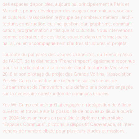
des espaces disponibles, aujourd’hui prin­ci­pale­ment à Paris et
Mar­seille, pour y dévelop­per des usages économiques, soci­aux
et cul­turels. L’association regroupe de nom­breux métiers : archi­
tec­ture, con­struc­tion, cui­sine, ges­tion, bar, graphisme, com­mu­ni­
ca­tion, pro­gram­ma­tion artis­tique et cul­turelle. Nous inter­venons
comme opéra­teur de ces lieux, sou­vent dans un for­mat parte­
nar­i­al, ou en accom­pa­g­ne­ment d’autres struc­tures et pro­jets.
Lau­réate du pal­marès des Jeunes Urban­istes, du Trem­plin Asso
de l’ANCT, de la dis­tinc­tion “French Impact”, égale­ment recon­nue
pour sa par­tic­i­pa­tion à la bien­nale d’ar­chi­tec­ture de Venise en
2018 et son pilotage du pro­jet des Grands Voisins, l’as­so­ci­a­tion
Yes We Camp con­stitue une référence sur les scènes de
l’urbanisme et de l’innovation ; elle défend une pos­ture engagée
sur la néces­saire con­struc­tion de com­muns urbains.
Yes We Camp est aujour­d’hui engagée en (co)gestion de 6 lieux
ouverts, et tra­vaille sur la pos­si­bil­ité de nou­veaux lieux à ouvrir
en 2024. Nous ani­mons en par­al­lèle le diplôme uni­ver­si­taire
“Espaces Com­muns”, pilo­tons le dis­posi­tif Car­a­vanade, et inter­
venons de manière ciblée pour plusieurs études et mis­sions.