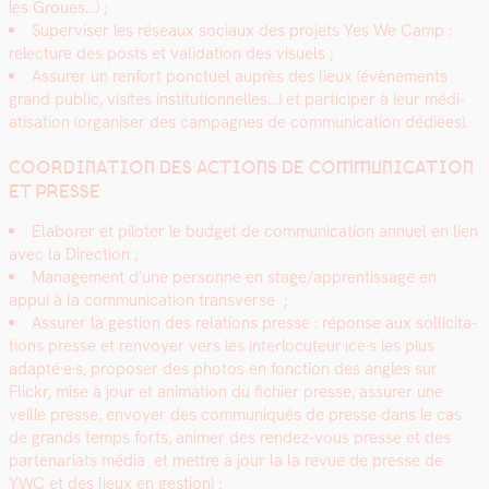
les Groues…) ;
Super­vis­er les réseaux soci­aux des pro­jets Yes We Camp :
relec­ture des posts et val­i­da­tion des visuels ;
Assur­er un ren­fort ponctuel auprès des lieux (évène­ments
grand pub­lic, vis­ites insti­tu­tion­nelles…) et par­ticiper à leur médi­
ati­sa­tion (organ­is­er des cam­pagnes de com­mu­ni­ca­tion dédiées).
COORDINATION DES ACTIONS DE COMMUNICATION
ET PRESSE
Ela­bor­er et pilot­er le bud­get de com­mu­ni­ca­tion annuel en lien
avec la Direc­tion ;
Man­age­ment d’une per­son­ne en stage/apprentissage en
appui à la com­mu­ni­ca­tion trans­verse ;
Assur­er la ges­tion des rela­tions presse : réponse aux sol­lic­i­ta­
tions presse et ren­voy­er vers les interlocuteur·ice·s les plus
adapté·e·s, pro­pos­er des pho­tos en fonc­tion des angles sur
Flickr, mise à jour et ani­ma­tion du fichi­er presse, assur­er une
veille presse, envoy­er des com­mu­niqués de presse dans le cas
de grands temps forts, ani­mer des ren­dez-vous presse et des
parte­nar­i­ats média et met­tre à jour la la revue de presse de
YWC et des lieux en ges­tion) ;