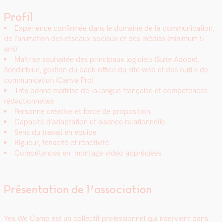
Profil
Expéri­ence con­fir­mée dans le domaine de la com­mu­ni­ca­tion,
de l’animation des réseaux soci­aux et des médias (min­i­mum 5
ans)
Maîtrise souhaitée des prin­ci­paux logi­ciels (Suite Adobe),
Send­in­blue, ges­tion du back-office du site web et des out­ils de
com­mu­ni­ca­tion (Can­va Pro)
Très bonne maîtrise de la langue française et com­pé­tences
rédac­tion­nelles
Per­son­ne créa­tive et force de propo­si­tion
Capac­ité d’adaptation et aisance rela­tion­nelle
Sens du tra­vail en équipe
Rigueur, ténac­ité et réac­tiv­ité
Com­pé­tences en mon­tage vidéo appré­ciées
Présentation de l’association
Yes We Camp est un col­lec­tif pro­fes­sion­nel qui inter­vient dans