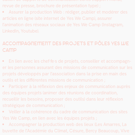
revue de presse, brochure de présen­ta­tion type) ;
Assur­er la pro­duc­tion Web : rédi­ger, pub­li­er et mod­ér­er des
arti­cles en ligne (site inter­net de Yes We Camp), assur­er
l’animation des réseaux soci­aux de Yes We Camp (Insta­gram,
LinkedIn, Youtube).
ACCOMPAGNEMENT DES PROJETS ET PÔLES YES WE
CAMP
En lien avec les chef·fe·s de pro­jets, con­seiller et accom­pa­g­n­
er les per­son­nes assur­ant des mis­sions de com­mu­ni­ca­tion sur les
pro­jets dévelop­pés par l’association dans la prise en main des
out­ils et les dif­férentes mis­sions de com­mu­ni­ca­tion ;
Par­ticiper à la réflex­ion des enjeux de com­mu­ni­ca­tion auprès
des équipes pro­jets (ani­mer des réu­nions de coor­di­na­tion,
recueil­lir les besoins, pro­pos­er des out­ils) dans leur réflex­ion
stratégique de com­mu­ni­ca­tion ;
Veiller à la cohérence du cadre de com­mu­ni­ca­tion des sites
Yes We Camp, en lien avec les équipes pro­jets ;
Accom­pa­g­n­er la pro­duc­tion web des lieux (Les Amar­res, La
buvette de l’Académie du Cli­mat, Césure, Bercy Beau­coup, Vive