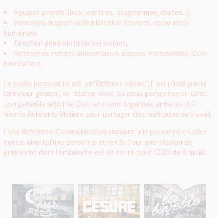
Équipes pro­jets (lieux, can­tines, pro­grammes, études…),
Fonc­tions sup­port (admin­is­tra­tion finances, ressources
humaines),
Direc­tion générale (trois per­son­nes),
Référent·es métiers (Ali­men­ta­tion, Espace, Parte­nar­i­ats, Com­
mu­ni­ca­tion).
Le poste pro­posé ici est un “Référent méti­er”, il est piloté par le
Directeur général, en rela­tion avec les deux per­son­nes en Direc­
tion générale adjointe. Des liens sont organ­isés entre les dif­
férents Référents Métiers pour partager des méth­odes de tra­vail.
Le/la Référent·e Com­mu­ni­ca­tion encadre une per­son­ne en alter­
nance, ain­si qu’une per­son­ne en ren­fort sur une mis­sion de
graphisme dont l’embauche est en cours pour (CDD de 4 mois).