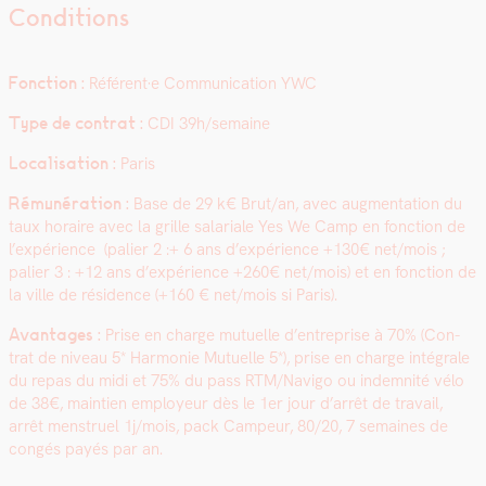
Conditions
Fonc­tion :
Référent·e Com­mu­ni­ca­tion YWC
Type de con­trat :
CDI 39h/semaine
Local­i­sa­tion :
Paris
Rémunéra­tion :
Base de 29 k€ Brut/an, avec aug­men­ta­tion du
taux horaire avec la grille salar­i­ale Yes We Camp en fonc­tion de
l’expérience (palier 2 :+ 6 ans d’expérience +130€ net/mois ;
palier 3 : +12 ans d’expérience +260€ net/mois) et en fonc­tion de
la ville de rési­dence (+160 € net/mois si Paris).
Avan­tages :
Prise en charge mutuelle d’entreprise à 70% (Con­
trat de niveau 5* Har­monie Mutuelle 5*), prise en charge inté­grale
du repas du midi et 75% du pass RTM/Navigo ou indem­nité vélo
de 38€, main­tien employeur dès le 1er jour d’arrêt de tra­vail,
arrêt men­stru­el 1j/mois, pack Campeur, 80/20, 7 semaines de
con­gés payés par an.