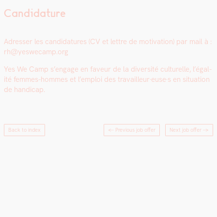
Candidature
Adress­er les can­di­da­tures (CV et let­tre de moti­va­tion) par mail à :
rh@yeswecamp.org
Yes We Camp s’en­gage en faveur de la diver­sité cul­turelle, l’é­gal­
ité femmes-hommes et l’emploi des travailleur·euse·s en sit­u­a­tion
de hand­i­cap
.
Back to index
← Previous job offer
Next job offer
→