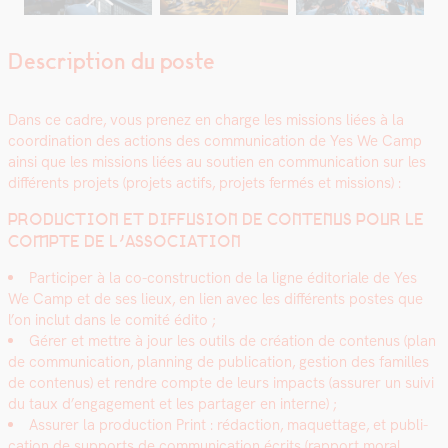
Description du poste
Dans ce cadre, vous prenez en charge les mis­sions liées à la
coor­di­na­tion des actions des com­mu­ni­ca­tion de Yes We Camp
ain­si que les mis­sions liées au sou­tien en com­mu­ni­ca­tion sur les
dif­férents pro­jets (pro­jets act­ifs, pro­jets fer­més et mis­sions) :
PRODUCTION ET DIFFUSION DE CONTENUS POUR LE
COMPTE DE L’ASSOCIATION
Par­ticiper à la co-con­struc­tion de la ligne édi­to­ri­ale de Yes
We Camp et de ses lieux, en lien avec les dif­férents postes que
l’on inclut dans le comité édi­to ;
Gér­er et met­tre à jour les out­ils de créa­tion de con­tenus (plan
de com­mu­ni­ca­tion, plan­ning de pub­li­ca­tion, ges­tion des familles
de con­tenus) et ren­dre compte de leurs impacts (assur­er un suivi
du taux d’engagement et les partager en interne) ;
Assur­er la pro­duc­tion Print : rédac­tion, maque­t­tage, et pub­li­
ca­tion de sup­ports de com­mu­ni­ca­tion écrits (rap­port moral,