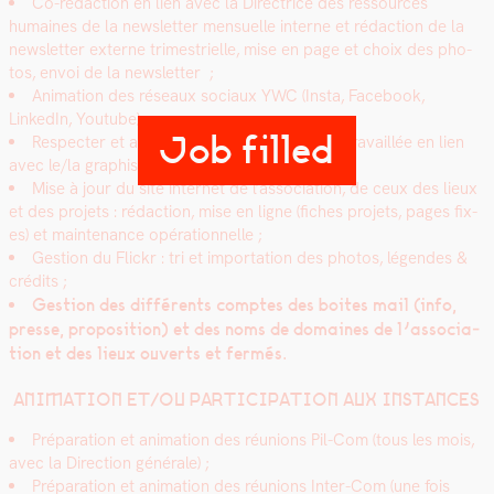
Co-rédac­tion en lien avec la Direc­trice des ressources
humaines de la newslet­ter men­su­elle interne et rédac­tion de la
newslet­ter externe trimestrielle, mise en page et choix des pho­
tos, envoi de la newslet­ter ;
Ani­ma­tion des réseaux soci­aux YWC (Ins­ta, Face­book,
LinkedIn, Youtube) ;
Job filled
Respecter et appli­quer la charte édi­to­ri­ale tra­vail­lée en lien
avec le/la graphiste ;
Mise à jour du site inter­net de l’association, de ceux des lieux
et des pro­jets : rédac­tion, mise en ligne (fich­es pro­jets, pages fix­
es) et main­te­nance opéra­tionnelle ;
Ges­tion du Flickr : tri et impor­ta­tion des pho­tos, légen­des &
crédits ;
Ges­tion des dif­férents comptes des boites mail (info,
presse, propo­si­tion) et des noms de domaines de l’as­so­ci­a­
tion et des lieux ouverts et fer­més.
ANIMATION ET/OU PARTICIPATION AUX INSTANCES
Pré­pa­ra­tion et ani­ma­tion des réu­nions Pil-Com (tous les mois,
avec la Direc­tion générale) ;
Pré­pa­ra­tion et ani­ma­tion des réu­nions Inter-Com (une fois