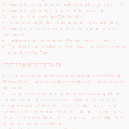
Assur­er la ges­tion de boites mails (propo­si­tion, info, presse) ;
Assur­er la ges­tion de l’héberge­ment de serveur de
l’association et de ses lieux (OVH, Gan­di) ;
Pro­mou­voir sur Slack les travaux du pôle com­mu­ni­ca­tion ;
Assur­er un rôle de représen­ta­tion de la struc­ture auprès de
parte­naires ;
Par­ticiper à des ren­con­tres de l’écosystème tiers-lieux ;
Opti­miser et/ou actu­alis­er les process exis­tants de la com­mu­
ni­ca­tion de Yes We Camp.
CONTENUS PRINT ET WEB
Pro­duc­tion de doc­u­ments de com­mu­ni­ca­tion Yes We Camp
“Mai­son-Mère” : rap­port moral, présen­ta­tion, écri­t­ure et relec­ture
des textes ;
Créa­tion de con­tenu et tem­plates pour divers sup­ports de
com­mu­ni­ca­tion internes et externes (à l’aide de Can­va Pro) ;
Super­vis­er la créa­tion de sup­ports des­tinés aux dif­férents
publics internes et externes (brochures, affich­es, com­mu­niqués
de presse…), coor­di­na­tion avec les graphistes, mise en ligne des
doc­u­ments, envoi à l’imprimeur ;