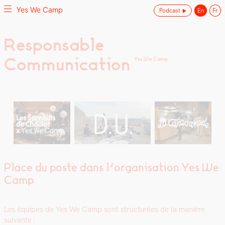
Yes We Camp
Podcast
En
Fr
Skip
Responsable
Yes We Camp
Utilisation inventive des espaces disponibles
to
Communication
content
Yes We Camp
Place du poste dans l’organisation Yes We
Camp
Les équipes de Yes We Camp sont struc­turées de la manière
suiv­ante :