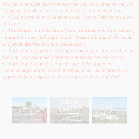
tous les 3 mois, réu­nis­sant l’ensem­ble des per­son­nes de Yes We
Camp qui tra­vail­lent sur les métiers de la com­mu­ni­ca­tion) ;
Co-pré­pa­ra­tion et co-ani­ma­tion du Comité Édi­to­r­i­al (tous les
deux mois),
Par­tic­i­pa­tion à la Coop (Coor­di­na­tion des Opéra­tions,
réu­nion trimestrielle qui réu­nit l’ensemble des chef-fes de
pro­jet et des fonc­tions trans­vers­es) ;
Par­tic­i­pa­tion aux Ate­liers Cap Com­mun (ate­liers créat­ifs men­
su­els qui réu­nis­sent les dif­férents métiers de Yes We Camp) ;
Par­tic­i­pa­tion aux réu­nions Partage et Pro­grammes
(mensuelles,pour infor­ma­tion et réflex­ion sur les dif­férents pro­
grammes d’accompagnement et études menées par YWC).