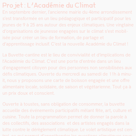
Projet : L’Académie du Climat
En sep­tem­bre dernier, l’ancienne mairie du 4ème arrondisse­ment
s’est trans­for­mée en un lieu péd­a­gogique et par­tic­i­patif pour les
jeunes de 9 à 25 ans autour des enjeux cli­ma­tiques. Une ving­taine
d’organisations de jeunesse engagées sur le cli­mat s’est mobil­
isée pour créer un lieu de for­ma­tion, de partage et
d’apprentissage inclusif. C’est la nou­velle Académie du Cli­mat !
La Buvette-can­tine est le lieu de con­vivi­al­ité et d’implications de
l’Académie du Cli­mat. C’est une porte d’entrée dans un lieu
d’engagement citoyen pour des per­son­nes non sen­si­bil­isées aux
défis cli­ma­tiques. Ouverte du mer­cre­di au same­di de 11h à minu­
it, nous y pro­posons une carte de bois­son engagée et une offre
ali­men­taire locale, sol­idaire, de sai­son et végé­tari­enne. Tout ça à
un prix doux et con­scient.
Ouverte à tou­stes, sans oblig­a­tion de con­som­mer, la buvette
accueille des événe­ments par­tic­i­pat­ifs mêlant fête, art, cul­ture et
cui­sine. Toute la pro­gram­ma­tion per­met de don­ner la parole à
des col­lec­tifs, des asso­ci­a­tions et des artistes engagés dans la
lutte con­tre le dérè­gle­ment cli­ma­tique. Le volet artis­tique est cen­