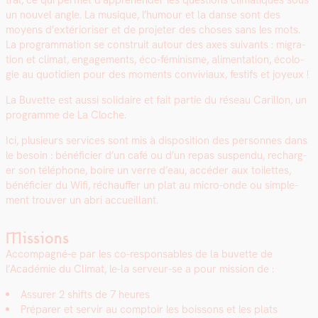
tral, ce qui per­met d’appréhender les ques­tions cli­ma­tiques sous
un nou­v­el angle. La musique, l’humour et la danse sont des
moyens d’extérioriser et de pro­jeter des choses sans les mots.
La pro­gram­ma­tion se con­stru­it autour des axes suiv­ants : migra­
tion et cli­mat, engage­ments, éco-fémin­isme, ali­men­ta­tion, écolo­
gie au quo­ti­di­en pour des moments con­vivi­aux, fes­tifs et joyeux !
La Buvette est aus­si sol­idaire et fait par­tie du réseau Car­il­lon, un
pro­gramme de La Cloche.
Ici, plusieurs ser­vices sont mis à dis­po­si­tion des per­son­nes dans
le besoin : béné­fici­er d’un café ou d’un repas sus­pendu, recharg­
er son télé­phone, boire un verre d’eau, accéder aux toi­lettes,
béné­fici­er du Wifi, réchauf­fer un plat au micro-onde ou sim­ple­
ment trou­ver un abri accueil­lant.
Missions
Accompagné‑e par les co-respon­s­ables de la buvette de
l’Académie du Cli­mat, le-la serveur-se a pour mis­sion de :
Assur­er 2 shifts de 7 heures
Pré­par­er et servir au comp­toir les bois­sons et les plats