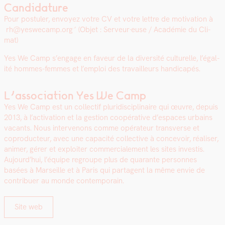
Candidature
Pour pos­tuler, envoyez votre CV et votre let­tre de moti­va­tion à
rh@yeswecamp.org
(Objet : Serveur·euse / Académie du Cli­
mat)
Yes We Camp s’en­gage en faveur de la diver­sité cul­turelle, l’é­gal­
ité hommes-femmes et l’emploi des tra­vailleurs hand­i­capés.
L’association Yes We Camp
Yes We Camp est un col­lec­tif pluridis­ci­plinaire qui œuvre, depuis
2013, à l’activation et la ges­tion coopéra­tive d’espaces urbains
vacants. Nous inter­venons comme opéra­teur trans­verse et
copro­duc­teur, avec une capac­ité col­lec­tive à con­cevoir, réalis­er,
ani­mer, gér­er et exploiter com­mer­ciale­ment les sites investis.
Aujourd’hui, l’équipe regroupe plus de quar­ante per­son­nes
basées à Mar­seille et à Paris qui parta­gent la même envie de
con­tribuer au monde con­tem­po­rain.
Site web