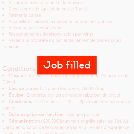
Assur­er la mise en place et le réas­sort
Encaiss­er via le logi­ciel de caisse Tac­till
Fer­mer la caisse
Accueil­lir et faire de la médi­a­tion auprès des publics
Accom­pa­g­n­er les bénév­oles
Récep­tion­ner les livraisons (selon plan­ning)
Veiller à la pro­preté du bar et de l’ensem­ble des espaces
com­muns
Job filled
Conditions
Mis­sion :
Ser­vice à la buvette sur le pro­jet de l’A­cadémie du
Cli­mat
Lieu de tra­vail :
2 place Bau­doy­er, 75004
Paris
Équipe :
Encadré.e par les co-respon­s­able bar du pro­jet
Con­di­tions :
CDD 6 mois
— 14h
— 2j/semaine du mer­cre­di au
same­di
Date de prise de fonc­tion
: Des que pos­si­ble
Rémunéra­tion :
800,33€ brut/mois
et grille salar­i­ale Yes We
Camp en fonc­tion de l’expérience (palier 2 : +6 ans d’expérience
; palier 3 : +12 ans d’expérience)