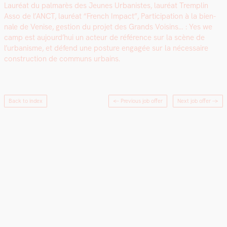
Lau­réat du pal­marès des Jeunes Urban­istes, lau­réat Trem­plin
Asso de l’ANCT, lau­réat “French Impact”, Par­tic­i­pa­tion à la bien­
nale de Venise, ges­tion du pro­jet des Grands Voisins… : Yes we
camp est aujourd’hui un acteur de référence sur la scène de
l’urbanisme, et défend une pos­ture engagée sur la néces­saire
con­struc­tion de com­muns urbains.
Back to index
← Previous job offer
Next job offer
→