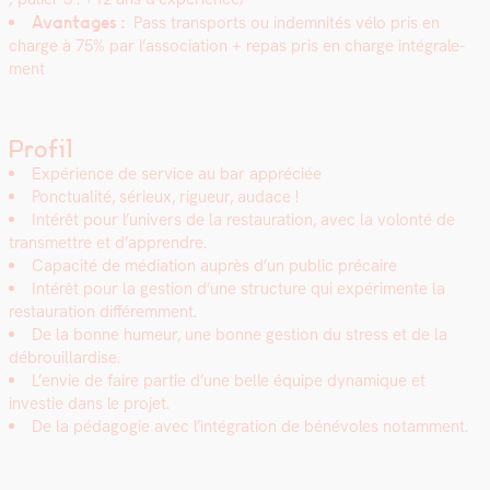
Avan­tages :
Pass trans­ports ou indem­nités vélo pris en
charge à 75% par l’association + repas pris en charge inté­grale­
ment
Profil
Expéri­ence de ser­vice au bar appré­ciée
Ponc­tu­al­ité, sérieux, rigueur, audace !
Intérêt pour l’univers de la restau­ra­tion, avec la volon­té de
trans­met­tre et d’apprendre.
Capac­ité de médi­a­tion auprès d’un pub­lic pré­caire
Intérêt pour la ges­tion d’une struc­ture qui expéri­mente la
restau­ra­tion dif­férem­ment.
De la bonne humeur, une bonne ges­tion du stress et de la
débrouil­lardise.
L’envie de faire par­tie d’une belle équipe dynamique et
investie dans le pro­jet.
De la péd­a­gogie avec l’intégration de bénév­oles notam­ment.