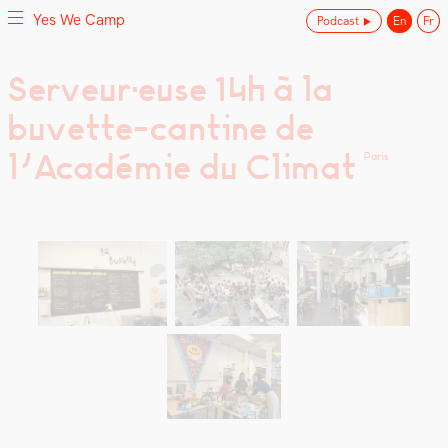
Yes We Camp
Podcast
En
Fr
Skip
Serveur·euse 14h à la
Yes We Camp
Utilisation inventive des espaces disponibles
to
buvette-cantine de
content
l’Académie du Climat
Paris