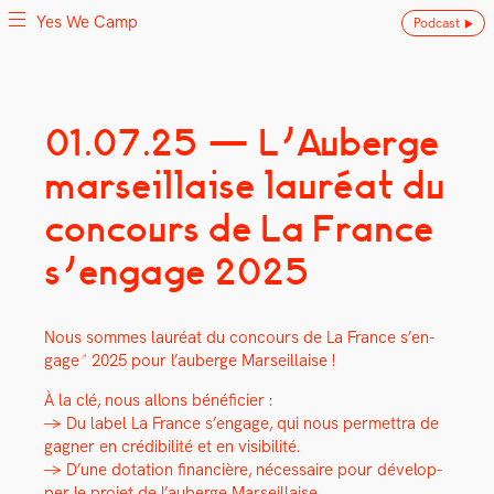
Yes We Camp
Podcast
Skip
01.07.25 — L’Auberge
Yes We Camp
Utilisation inventive des espaces disponibles
to
marseillaise lauréat du
content
concours de La France
s’engage 2025
Nous sommes lau­réat du con­cours de
La France s’en­
gage
2025 pour l’auberge Mar­seil­laise !
À la clé, nous allons béné­fici­er :
→ Du label La France s’engage, qui nous per­me­t­tra de
gag­n­er en crédi­bil­ité et en vis­i­bil­ité.
→ D’une dota­tion finan­cière, néces­saire pour dévelop­
per le pro­jet de l’auberge Mar­seil­laise