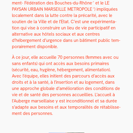
ment- Fédéra­tion des Bouch­es-du-Rhône
et le
LE
PAYSAN URBAIN MARSEILLE METROPOLE
) impliquées
locale­ment dans la lutte con­tre la pré­car­ité, avec le
sou­tien de la Ville et de l’Etat. C’est une expéri­men­ta­
tion qui vise à con­stru­ire un lieu de vie par­tic­i­patif en
alter­na­tive aux hôtels soci­aux et aux cen­tres
d’hébergement d’urgence dans un bâti­ment pub­lic tem­
po­raire­ment disponible.
À ce jour, elle accueille 70 per­son­nes (femmes avec ou
sans enfants) qui ont accès aux besoins pri­maires
(sécu­rité, eau, hygiène, héberge­ment, ali­men­ta­tion).
Avec l’équipe, elles ini­tient des par­cours d’accès aux
droits et à la san­té, à l’insertion et au loge­ment, dans
une approche glob­ale d’amélioration des con­di­tions de
vie et de san­té des per­son­nes accueil­lies. L’accueil à
l’Auberge mar­seil­laise y est incon­di­tion­nel et sa durée
s’adapte aux besoins et aux tem­po­ral­ités de rétab­lisse­
ment des per­son­nes.