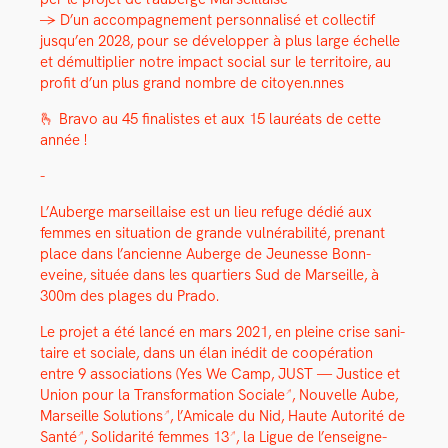
→ D’un accom­pa­g­ne­ment per­son­nal­isé et col­lec­tif
jusqu’en 2028, pour se dévelop­per à plus large échelle
et démul­ti­pli­er notre impact social sur le ter­ri­toire, au
prof­it d’un plus grand nom­bre de citoyen.nnes
🫰 Bra­vo au 45 final­istes et aux 15 lau­réats de cette
année !
-
L’Auberge mar­seil­laise est un lieu refuge dédié aux
femmes en sit­u­a­tion de grande vul­néra­bil­ité, prenant
place dans l’ancienne Auberge de Jeunesse Bon­n­
eveine, située dans les quartiers Sud de Mar­seille, à
300m des plages du Pra­do.
Le pro­jet a été lancé en mars 2021, en pleine crise san­i­
taire et sociale, dans un élan inédit de coopéra­tion
entre 9 asso­ci­a­tions (Yes We Camp,
JUST — Jus­tice et
Union pour la Trans­for­ma­tion Sociale
, Nou­velle Aube,
Mar­seille Solu­tions
, l’Amicale du Nid,
Haute Autorité de
San­té
,
Sol­i­dar­ité femmes 13
, la
Ligue de l’en­seigne­