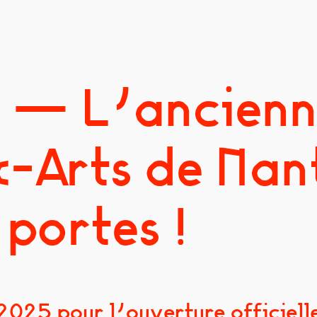
 — L’ancienn
-Arts de Nan
 portes !
2025 pour l’ouverture officiell