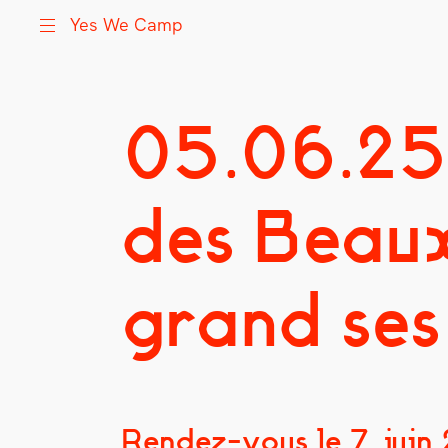
Yes We Camp
05.06.25
Skip
Yes We Camp
Utilisation inventive des espaces disponibles
to
content
des Beaux
grand ses
Rendez-vous le 7 juin 