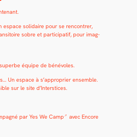
n­tenant.
n espace sol­idaire pour se ren­con­tr­er,
si­toire sobre et par­tic­i­patif, pour imag­
e superbe équipe de bénév­oles.
rtagés… Un espace à s’approprier ensem­ble.
e sur le site d’In­ter­stices.
­pa­g­né par
Yes We Camp
avec
Encore