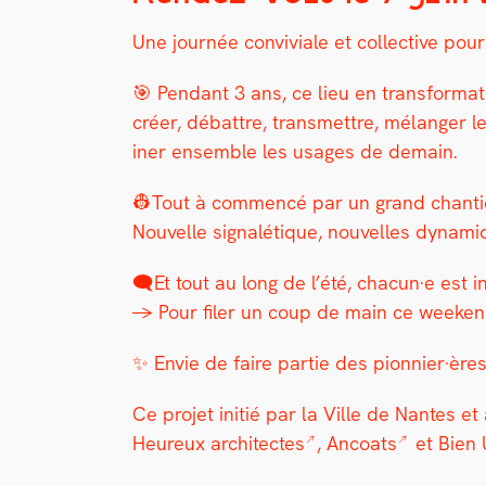
Une journée con­viviale et col­lec­tive pou
🎯 Pen­dant 3 ans, ce lieu en trans­for­ma­t
créer, débat­tre, trans­met­tre, mélanger le
in­er ensem­ble les usages de demain.
👷Tout à com­mencé par un grand chantier p
Nou­velle sig­nalé­tique, nou­velles dyn
🗨️Et tout au long de l’été, chacun·e est i
→ Pour fil­er un coup de main ce week­end, 
✨ Envie de faire par­tie des pionnier·ère
Ce pro­jet ini­tié par la Ville de Nantes e
Heureux archi­tectes
,
Ancoats
et
Bien 