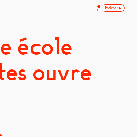
Podcast
e école
tes ouvre
e