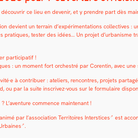
r décou­vrir ce lieu en devenir, et y pren­dre part dès mai
ion devient un ter­rain d’expérimentations col­lec­tives : u
s pra­tiques, tester des idées… Un pro­jet d’urbanisme tran­
ar­tic­i­patif !
amiques : un moment fort orchestré par Corentin, avec un
nvité·e à con­tribuer : ate­liers, ren­con­tres, pro­jets pa
ou par la suite inscrivez-vous sur le for­mu­laire disponibl
s ? L’aventure com­mence main­tenant !
t ani­mé par l’association
Ter­ri­toires Inter­stices
est accom
Urbaines
.